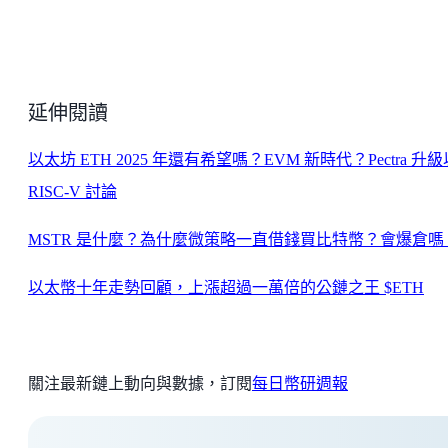
延伸閱讀
以太坊 ETH 2025 年還有希望嗎？EVM 新時代？Pectra 升
RISC-V 討論
MSTR 是什麼？為什麼微策略一直借錢買比特幣？會爆倉嗎
以太幣十年走勢回顧，上漲超過一萬倍的公鏈之王 $ETH
關注最新鏈上動向與數據，訂閱
每日幣研週報