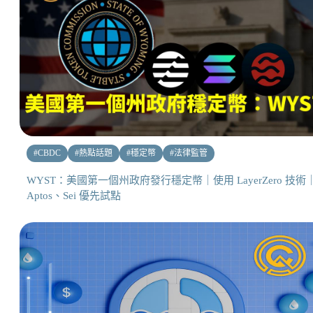
#
CBDC
#
熱點話題
#
穩定幣
#
法律監管
WYST：美國第一個州政府發行穩定幣｜使用 LayerZero 技術
Aptos、Sei 優先試點