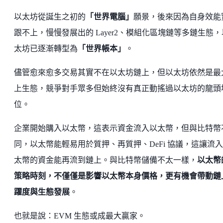
以太坊從誕生之初的
「世界電腦」
願景，後來因為自身效能
跟不上，慢慢發展出的 Layer2、模組化區塊鏈等多鏈生態，
太坊已逐漸轉型為
「世界帳本」
。
儘管愈來愈多交易其實不在以太坊鏈上，但以太坊依然是最
上生態，競爭對手眾多但始終沒有真正動搖過以太坊的龍頭
位。
企業開始購入以太幣，這表示資金流入以太幣，但與比特幣
同，以太幣能輕易用於質押、再質押、DeFi 協議，這讓流
太幣的資金能再流到鏈上。與比特幣儲備不太一樣，
以太幣
策略時刻，不僅僅是影響以太幣本身價格，更有機會帶動鏈
躍度與生態發展
。
也就是說：EVM 生態或成最大贏家。