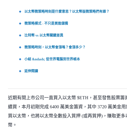
以太幣微策略時刻是什麼意思？以太幣版微策略們有誰？
微策略模式 - 不只是買進儲備
比特幣 vs 以太幣關鍵差異
微策略時刻，以太幣會漲嗎？會漲多少？
小結 &ndash; 從世界電腦到世界帳本
延伸閱讀
近期有間上市公司一直買入以太幣 $ETH，甚至發售股票籌
續買，本月初剛完成 6400 萬美金籌資，其中 3720 萬美金
買以太幣，也將以太幣全數投入質押 (或再質押)，賺取更多
幣。