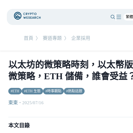
首頁
〉
賽道專題
〉
企業採用
以太坊的微策略時刻，以太幣版
微策略，ETH 儲備，誰會受益
#
ETH
#
ETH 生態
#
時事觀點
#
熱點話題
東東
・
2025/07/16
本文目錄