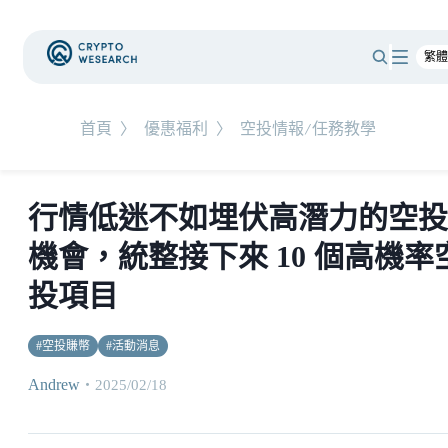
首頁
〉
優惠福利
〉
空投情報/任務教學
行情低迷不如埋伏高潛力的空投
機會，統整接下來 10 個高機率
投項目
#
空投賺幣
#
活動消息
Andrew
・
2025/02/18