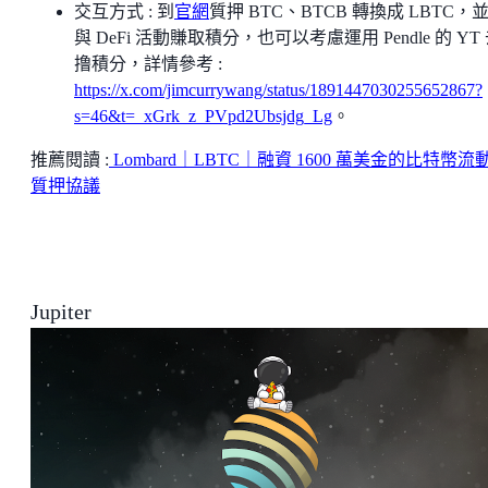
交互方式 : 到
官網
質押 BTC、BTCB 轉換成 LBTC，
與 DeFi 活動賺取積分，也可以考慮運用 Pendle 的 YT
撸積分，詳情參考 :
https://x.com/jimcurrywang/status/1891447030255652867?
s=46&t=_xGrk_z_PVpd2Ubsjdg_Lg
。
推薦閱讀 :
Lombard｜LBTC｜融資 1600 萬美金的比特幣流
質押協議
Jupiter