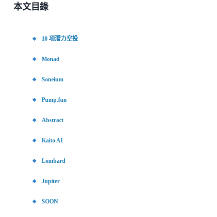
本文目錄
10 項潛力空投
Monad
Soneium
Pump.fun
Abstract
Kaito AI
Lombard
Jupiter
SOON