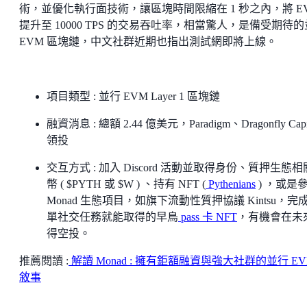
術，並優化執行面技術，讓區塊時間限縮在 1 秒之內，將 E
提升至 10000 TPS 的交易吞吐率，相當驚人，是備受期待
EVM 區塊鏈，中文社群近期也指出測試網即將上線。
項目類型 : 並行 EVM Layer 1 區塊鏈
融資消息 : 總額 2.44 億美元，Paradigm、Dragonfly Capi
領投
交互方式 : 加入 Discord 活動並取得身份、質押生態
幣 ( $PYTH 或 $W ) 、持有 NFT (
Pythenians
) ，或是
Monad 生態項目，如旗下流動性質押協議 Kintsu，完
單社交任務就能取得的早鳥
pass 卡 NFT
，有機會在未
得空投。
推薦閱讀 :
解讀 Monad : 擁有鉅額融資與強大社群的並行 E
敘事