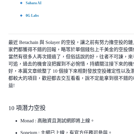
Sahara AI
0G Labs
最近 Berachain 與 Solayer 的空投，讓之前有努力撸空投的
家們都獲得不錯的回報，略等於單個錢包上千美金的空投價
當然有很多人再次錯過了，但俗話說的好，往者不可諫，來
可追，過去的機會沒把握到不必惋惜，持續關注接下來的機
好，本篇文章統整了 10 個接下來相對發放空投確定性以及
都較大的項目，歡迎都去交互看看，說不定能拿到很不錯的
益!
10 項潛力空投
Monad : 高融資且測試網即將上線。
Soneium : 主網已上線，有官方任務可參與。