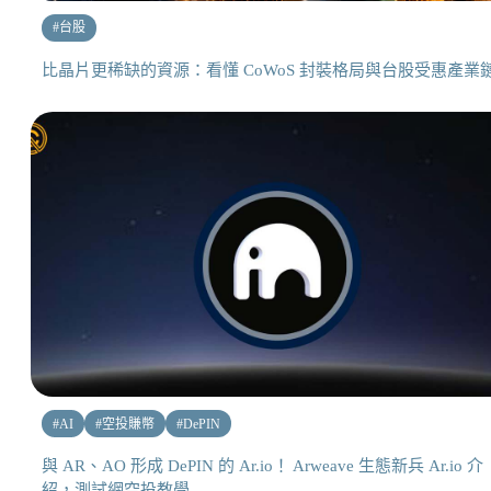
#
台股
比晶片更稀缺的資源：看懂 CoWoS 封裝格局與台股受惠產業
#
AI
#
空投賺幣
#
DePIN
與 AR、AO 形成 DePIN 的 Ar.io！ Arweave 生態新兵 Ar.io 介
紹，測試網空投教學