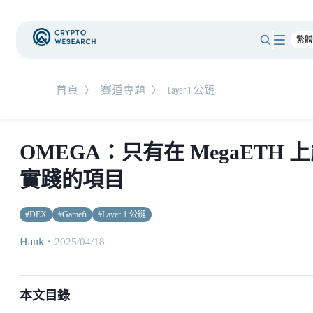
首頁
〉
賽道專題
〉
Layer 1 公鏈
OMEGA：只有在 MegaETH 
實踐的項目
#
DEX
#
Gamefi
#
Layer 1 公鏈
Hank
・
2025/04/18
本文目錄