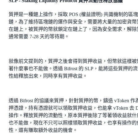
SLP - Staking Liquidity Protocol 質押流動性釋放協議
質押是一種鏈上操作，採取 POS (權益證明) 共識機制的區塊
鏈，為了維持區塊鏈的運作與安全，需要將大量的加密貨幣
在鏈上，被質押的幣就鎖定在鏈上了，因為安全需求，解除
通常需要 7-28 天的等待期。
就像前文提到的，質押之後會得到質押收益，但幣就這樣被
著什麼事也不能做。透過 Bifrost 的 SLP，能將這些質押的
性給釋放出來，同時享有質押收益。
透過 Bifrost 的協議來質押，針對質押的幣，鑄造 vToken 作
押憑證，持有憑證就可以領取質押收益，也能拿 vToken 去 De
操作。釋放質押的流動性，原本質押後除了等著領收益就什
也不能做，現在不只可以照樣領取質押收益，也享有操作的
性，還有賺取額外收益的機會。