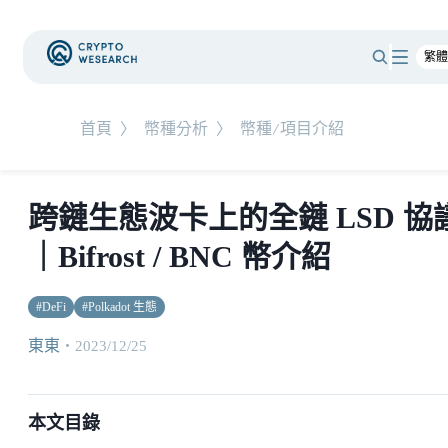
首頁
〉
幣種分析
〉
幣種/項目介紹
跨鏈生態波卡上的全鏈 LSD 協
｜Bifrost / BNC 幣介紹
#
DeFi
#
Polkadot 生態
東東
・
2023/12/25
本文目錄