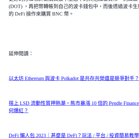
(DOT) ，再把幣轉帳到自己的波卡錢包中，而後透過波卡生
的 DeFi 操作來購買 BNC 幣。
延伸閱讀：
以太坊 Ethereum 與波卡 Polkadot 是共存共榮還是競爭對手
搭上 LSD 流動性質押熱潮，熊市暴漲 10 倍的 Pendle Finance
何爆紅？
DeFi 懶人包 2023｜甚麼是 DeFi？玩法 / 平台 / 投資簡易教學