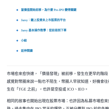
當價值開始前移，為什麼 Pre-IPO 變得關鍵
Jarsy：鏈上投資未上市股票的平台
Jarsy 基本操作教學：從註冊到下單
小結
延伸閱讀
市場愈來愈快速，「價值發現」被前移，發生在更早的階段
感覺對幣圈來說一點也不陌生，幣圈人早就知道，好機會往
生在「TGE 之前」，也許是空投或 ICO、IEO。
相同的故事也開始出現在股票市場：也許因為私募市場愈來
熟，過去集中在 IPO 當天的爆發，正被分攤到 IPO 前的各輪