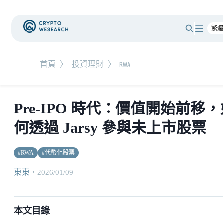
首頁
〉
投資理財
〉
RWA
Pre-IPO 時代：價值開始前移
何透過 Jarsy 參與未上市股票
#
RWA
#
代幣化股票
東東
・
2026/01/09
本文目錄