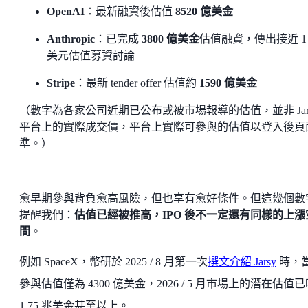
OpenAI
：最新融資後估值
8520 億美金
Anthropic
：已完成
3800 億美金
估值融資，傳出接近 1
美元估值募資討論
Stripe
：最新 tender offer 估值約
1590 億美金
（數字為各家公司近期已公布或被市場報導的估值，並非 Jar
平台上的實際成交價，平台上實際可參與的估值以登入後頁
準。）
愈早期參與背負愈高風險，但也享有愈好條件。但這幾個數
提醒我們：
估值已經被推高，IPO 後不一定還有同樣的上漲
間
。
例如 SpaceX，幣研於 2025 / 8 月第一次
撰文介紹 Jarsy
時，
參與估值僅為 4300 億美金，2026 / 5 月市場上的潛在估值
1.75 兆美金甚至以上。