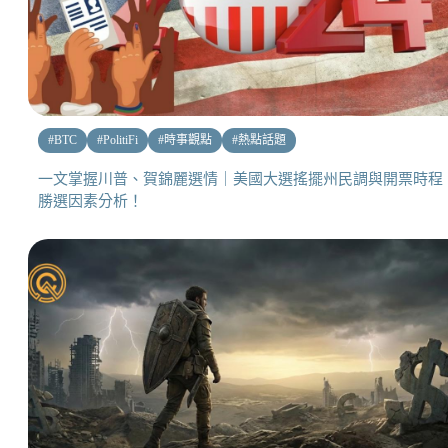
#
BTC
#
PolitiFi
#
時事觀點
#
熱點話題
一文掌握川普、賀錦麗選情｜美國大選搖擺州民調與開票時程
勝選因素分析！