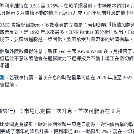
 基準利率維持在 3.5% 至 3.75%。在戰爭爆發前，市場原本預期 
ch 工具顯示 6 月維持不動的機率已達近九成，而年底前升息的機率
FOMC 會議紀錄顯示，多數委員的立場是：若伊朗戰爭持續加
票反對，是 1992 年以來最多。BNP Paribas 的分析則點出
境下：要麼讓通膨進一步固化，要麼承受升息帶來的經濟衝擊，
外變數值得注意：新任 Fed 主席 Kevin Warsh 在 5 月接替了 Jer
但這並不意味著他會在通膨壓力下選擇按兵不動市場正在密切評
哪裡。
測：
若戰事持續，首次升息的時點最早可能在 2026 年底至 20
會提前。
洲央行）：市場已定價三次升息，首次可能落在 6 月
比美國更為複雜。歐洲長期依賴中東進口能源，對油價衝擊的敏
剛剛完成了兩年的降息計畫，把利率從 4% 一路降到 2%，現在一