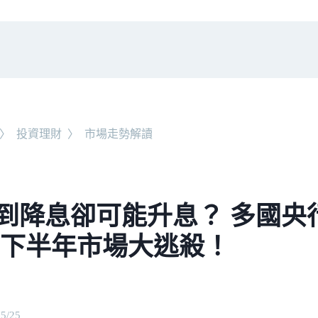
〉
投資理財
〉
市場走勢解讀
到降息卻可能升息？ 多國央
26 下半年市場大逃殺！
05/25