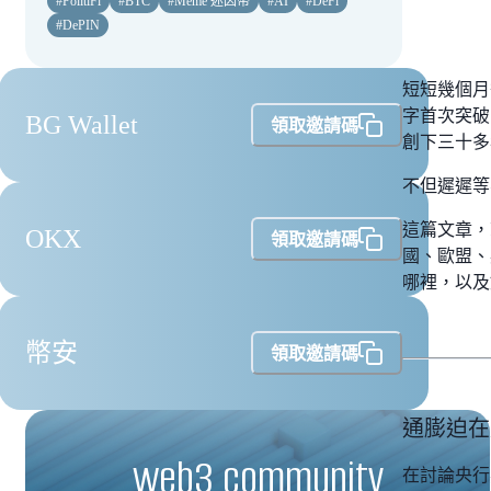
#
PolitiFi
#
BTC
#
Meme 迷因幣
#
AI
#
DeFi
#
DePIN
短短幾個月
字首次突破
BG Wallet
領取邀請碼
創下三十多
不但遲遲等
這篇文章，
OKX
領取邀請碼
國、歐盟、
哪裡，以及
幣安
領取邀請碼
通膨迫在
web3 community
在討論央行