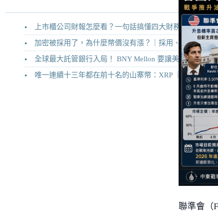
上市櫃公司財報怎麼看？一句話搞懂四大財務報表
加密被採用了，為什麼幣價沒有漲？｜採用、收入與代幣價值捕獲
全球最大託管銀行入局！ BNY Mellon 要讓美債交易 24/7 不打烊
唯一連續十三年都在前十名的山寨幣：XRP ｜Ripple 2026 介紹
聯準會（F