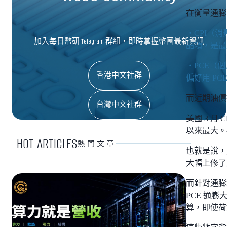
在衡量通膨
・CPI（
加入每日幣研 Telegram 群組，即時掌握幣圈最新資訊
品項，是最
・PCE（
香港中文社群
偏好用 P
而近期油價
台灣中文社群
美國 3 月 
以來最大。4
HOT ARTICLES
熱門文章
也就是說，
大幅上修了
而針對通膨和
PCE 通
算，即使荷