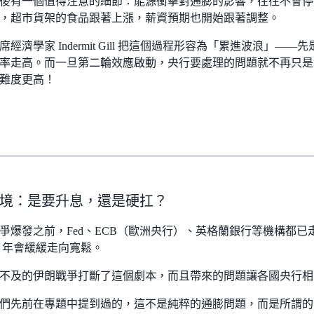
後有一個值得注意的細節：能源衝擊對通膨的影響，往往不會停
，超市貨架的食品跟著上漲，薪資預期也開始跟著調整。
經濟學家 Indermit Gill 把這個過程形容為「累進波浪」
率走高。而一旦第二輪效應啟動，央行要處理的問題就不再只是
難度更高！
境：是要升息，還是硬扛？
爭爆發之前，Fed、ECB（歐洲央行）、英格蘭銀行等機構都
6 年會緩緩走向寬鬆。
不及的伊朗戰爭打斷了這個劇本，而且帶來的問題讓各國央行相
們先前在專題中提到過的，這不是純粹的通膨問題，而是所謂的