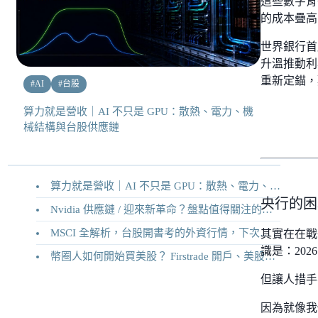
這些數字背
的成本疊高
世界銀行首席
升溫推動利
重新定錨，
#
AI
#
台股
算力就是營收｜AI 不只是 GPU：散熱、電力、機
械結構與台股供應鏈
算力就是營收｜AI 不只是 GPU：散熱、電力、機械結構與台股供應鏈
央行的困
Nvidia 供應鏈 / 迎來新革命？盤點值得關注的二十家供應鏈企業
MSCI 全解析，台股開書考的外資行情，下次調整你準備好了嗎？
其實在在戰
識是：202
幣圈人如何開始買美股？ Firstrade 開戶、美股交易機制完整教學
但讓人措手
因為就像我