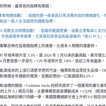
的時候，最常見的指標有兩個：
消費者物價指數）：追蹤的是一般家庭日常消費內容的價格變化，
貼近一般人生活感受的通膨指標。
個人消費支出物價指數）：追蹤的範圍更廣，涵蓋企業幫員工支
CE 作為政策參考基準，尤其是扣除食品和能源後的「核心 PCE」
衝擊反映在這兩個指標上的速度，比很多人預期的還要快。
CPI 年增率跳升至 3.3%，是 2024 年 5 月以來的最高點，單月環比漲幅
 月更是進一步惡化，CPI 年增率升至 3.8%，是近三年來最高。
能源成本的上漲已清楚滲透到汽油、機票和食品等民生品項。O
對美國全年通膨的預測，從戰前預估一口氣調高到4.2%。
油價的關係，Goldman Sachs 的研究提供了一個實用的量化
膨大約上升 0.2 個百分點，主要傳導管道是運輸成本。CEPR（
姆茲海峽封鎖只持續一季，美國整體通膨也會上升約 0.6 個百分