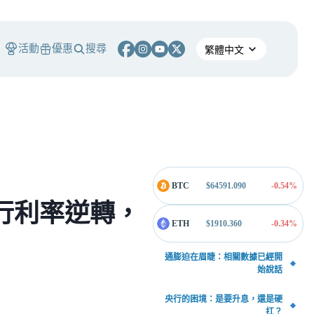
活動
優惠
搜尋
BTC
$
64591.090
-0.54
%
行利率逆轉，
ETH
$
1910.360
-0.34
%
通膨迫在眉睫：相關數據已經開
始說話
央行的困境：是要升息，還是硬
扛？