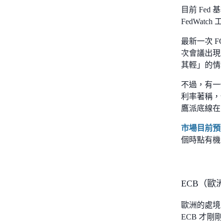
目前 Fed
FedWat
最新一次 
次會議出現四
其輕」的情
不過，有一個額
利率著稱，
鷹派底線在
市場目前預
個時點有機
ECB（歐
歐洲的處境
ECB 才