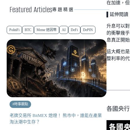
在加速，但
Featured Articles
專題精選
▌延伸閱讀
升息可以對
PolitiFi
BTC
Meme 迷因幣
AI
DeFi
DePIN
的衝擊幾乎
息真正開始
這大概也是
整利率的代
#
時事觀點
各國央行
老牌交易所 BitMEX 熄燈！ 熊市中，誰能在產業
淘汰潮中生存？