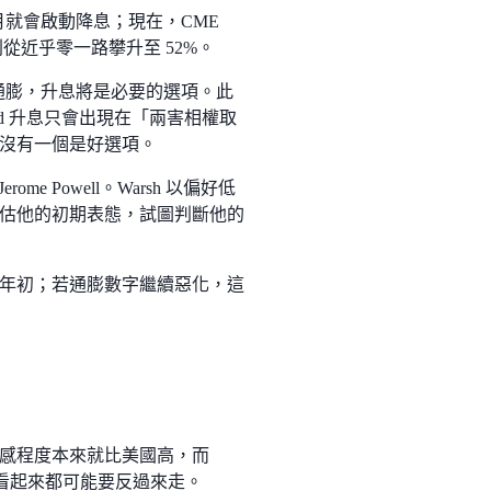
6 月就會啟動降息；現在，CME
則從近乎零一路攀升至 52%。
劇通膨，升息將是必要的選項。此
，Fed 升息只會出現在「兩害相權取
沒有一個是好選項。
ome Powell。Warsh 以偏好低
估他的初期表態，試圖判斷他的
27 年初；若通膨數字繼續惡化，這
感程度本來就比美國高，而
切看起來都可能要反過來走。