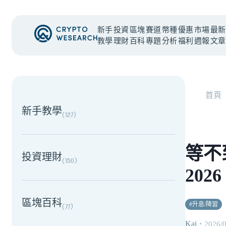
新手
投資
區塊
賽道
幣種
優惠
市場
最新
教學
理財
百科
專題
分析
福利
週報
文章
NEW EVENT
最新活動
首頁
新手教學
(
127
)
等不
投資理財
(
150
)
20
區塊百科
#
升息/降習
(
77
)
Kai
・
2026/