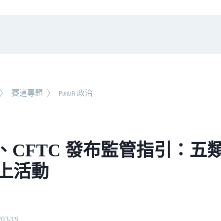
〉
賽道專題
〉
PolitiFi 政治
C、CFTC 發布監管指引：
上活動
/03/19