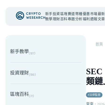
新手
投資
區塊
賽道
幣種
優惠
市場
最新
教學
理財
百科
專題
分析
福利
週報
文章
NEW EVENT
最新活動
首頁
新手教學
(
127
)
SE
投資理財
(
150
)
類鏈
區塊百科
#
法律監管
(
77
)
東東
・
2026