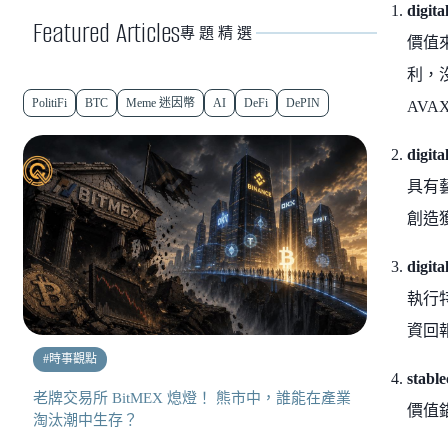
digi
Featured Articles
專題精選
價值
利，沒
PolitiFi
BTC
Meme 迷因幣
AI
DeFi
DePIN
AVA
digit
具有
創造獲利
digit
執行
資回報
#
時事觀點
stab
老牌交易所 BitMEX 熄燈！ 熊市中，誰能在產業
價值
淘汰潮中生存？