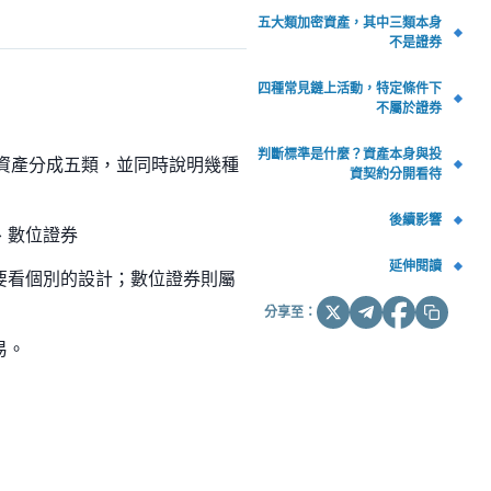
五大類加密資產，其中三類本身
不是證券
四種常見鏈上活動，特定條件下
不屬於證券
判斷標準是什麼？資產本身與投
加密資產分成五類，並同時說明幾種
資契約分開看待
後續影響
、數位證券
延伸閱讀
要看個別的設計；數位證券則屬
分享至：
易。