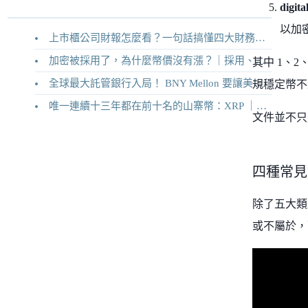
digit
以加
上市櫃公司財報怎麼看？一句話搞懂四大財務報表
加密被採用了，為什麼幣價沒有漲？｜採用、收入與代幣價值捕獲
其中 1、
全球最大託管銀行入局！ BNY Mellon 要讓美債交易 24/7 不打烊
規穩定幣不
唯一連續十三年都在前十名的山寨幣：XRP ｜Ripple 2026 介紹
文件並不只
四種常見
除了五大類
或不屬於，