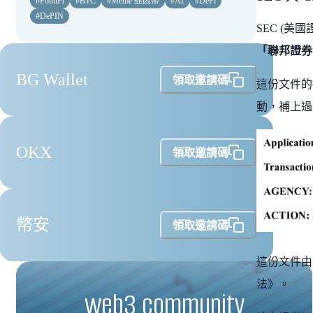
#
PolitiFi
#
BTC
#
Meme 迷因幣
#
AI
#
DeFi
#
DePIN
SEC (美
「聯邦證券
BG Wallet
領取邀請碼
這份文件的指
動，補上過
OKX
領取邀請碼
幣安
領取邀請碼
這份文件由 
法》。
web3 community