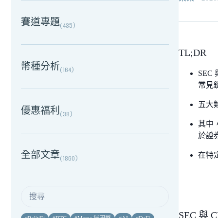
賽道專題
(
435
)
TL;DR
幣種分析
(
164
)
SE
常見
五大
優惠福利
(
38
)
其中
於證
全部文章
在特
(
1860
)
SEC 與