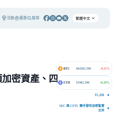
活動
優惠
搜尋
BTC
$
64362.590
-0.21
%
五類加密資產、四
ETH
$
1902.390
+0.29
%
TL;DR
SEC 與 CFTC 聯手發布加密監管
文件