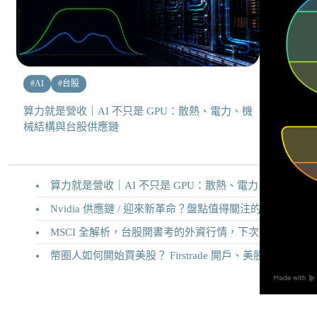
#
AI
#
台股
算力就是營收｜AI 不只是 GPU：散熱、電力、機
械結構與台股供應鏈
算力就是營收｜AI 不只是 GPU：散熱、電力、機械結構與台股供應鏈
Nvidia 供應鏈 / 迎來新革命？盤點值得關注的二十家供應鏈企業
MSCI 全解析，台股開書考的外資行情，下次調整你準備好了嗎？
幣圈人如何開始買美股？ Firstrade 開戶、美股交易機制完整教學