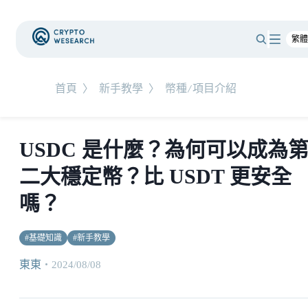
首頁
〉
新手教學
〉
幣種/項目介紹
USDC 是什麼？為何可以成為
二大穩定幣？比 USDT 更安全
嗎？
#
基礎知識
#
新手教學
東東
・
2024/08/08