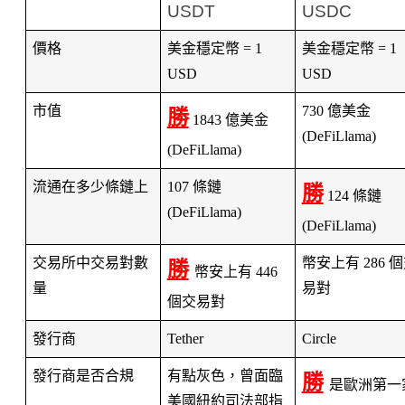
USDT
USDC
價格
美金穩定幣 = 1 
美金穩定幣 = 1 
USD
USD
市值
730 億美金 
勝
 1843 億美金 
(
DeFiLlama
)
(
DeFiLlama
)
流通在多少條鏈上
107 條鏈 
勝
 124 條鏈 
(DeFiLlama)
(DeFiLlama)
交易所中交易對數
幣安上有 286 
勝
幣安上有 446 
量
易對
個交易對
發行商
Tether
Circle
發行商是否合規
有點灰色，曾面臨
勝
是歐洲第一
美國紐約司法部指