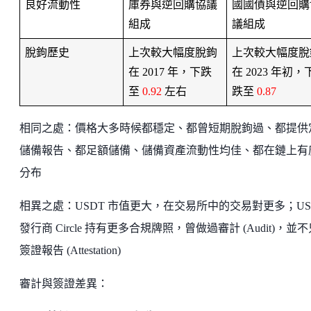
良好流動性
庫券與逆回購協議
國國債與逆回購
組成
議組成
脫鉤歷史
上次較大幅度脫鉤
上次較大幅度脫
在 2017 年，下跌
在 2023 年初，
至
 0.92
 左右
跌至 
0.87 
相同之處：價格大多時候都穩定、都曾短期脫鉤過、都提供
儲備報告、都足額儲備、儲備資產流動性均佳、都在鏈上有
分布
相異之處：USDT 市值更大，在交易所中的交易對更多；US
發行商 Circle 持有更多合規牌照，曾做過審計 (Audit)，並
簽證報告 (Attestation)
審計與簽證差異：