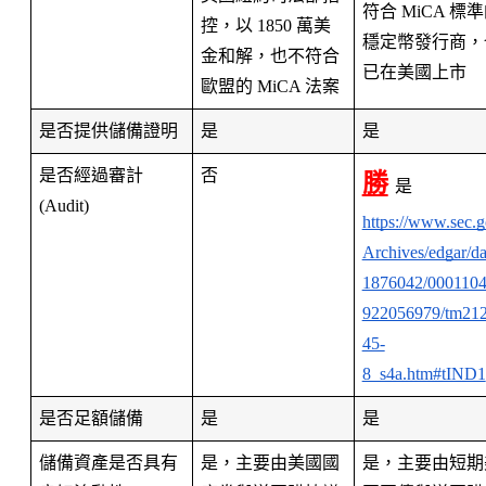
符合 MiCA 標
控，以 1850 萬美
穩定幣發行商，
金和解，也不符合
已在美國上市
歐盟的 MiCA 法案
是否提供儲備證明
是
是
是否經過審計 
否
勝
是 
(Audit)
https://www.sec.g
Archives/edgar/da
1876042/000110
922056979/tm21
45-
8_s4a.htm#tIND1
是否足額儲備
是
是
儲備資產是否具有
是，主要由美國國
是，主要由短期