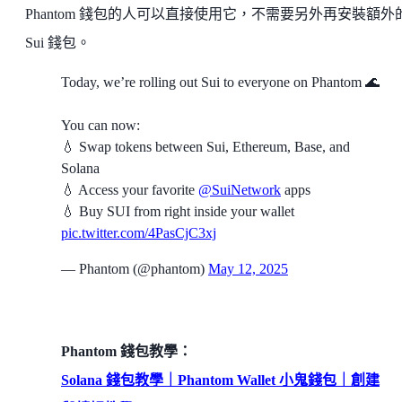
Phantom 錢包的人可以直接使用它，不需要另外再安裝額外
Sui 錢包。
Today, we’re rolling out Sui to everyone on Phantom 🌊
You can now:
💧 Swap tokens between Sui, Ethereum, Base, and
Solana
💧 Access your favorite
@SuiNetwork
apps
💧 Buy SUI from right inside your wallet
pic.twitter.com/4PasCjC3xj
— Phantom (@phantom)
May 12, 2025
Phantom 錢包教學：
Solana 錢包教學｜Phantom Wallet 小鬼錢包｜創建