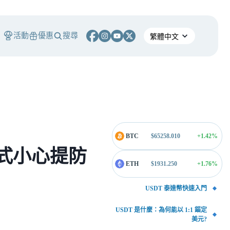
活動
優惠
搜尋
BTC
$
65258.010
+1.42
%
方式小心提防
ETH
$
1931.250
+1.76
%
USDT 泰達幣快速入門
USDT 是什麼：為何能以 1:1 錨定
美元?