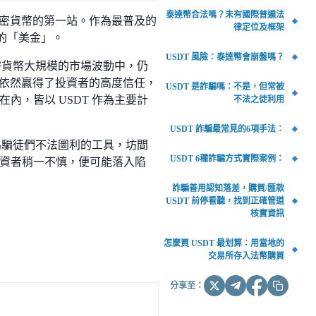
泰達幣合法嗎？未有國際普遍法
入加密貨幣的第一站。作為最普及的
律定位及框架
中的「美金」。
USDT 風險：泰達幣會崩盤嗎？
密貨幣大規模的市場波動中，仍
言依然贏得了投資者的高度信任，
USDT 是詐騙嗎：不是，但常被
，皆以 USDT 作為主要計
不法之徒利用
USDT 詐騙最常見的6項手法：
為騙徒們不法圖利的工具，坊間
USDT 6種詐騙方式實際案例：
資者稍一不慎，便可能落入陷
詐騙善用認知落差，購買/匯款
USDT 前停看聽，找到正確管道
核實資訊
怎麼買 USDT 最划算：用當地的
交易所存入法幣購買
分享至：