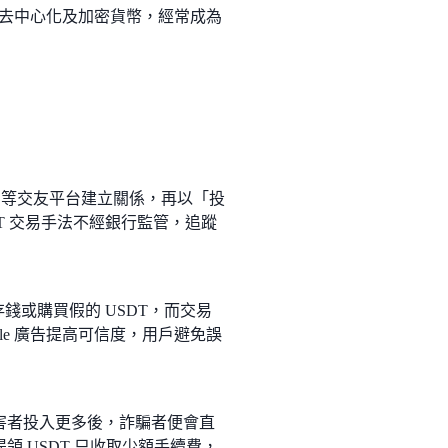
其去中心化及加密貨幣，經常成為
alk 等交友平台建立關係，再以「投
DT 交易手法不經銀行監管，追蹤
存錢或購買假的 USDT，而交易
le 廣告提高可信度，用戶避免誤
害者投入更多後，詐騙者便會直
 USDT 只收取少額手續費，