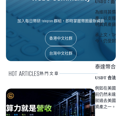
USDT：由
為維持其價
產，以支撐
加入每日幣研 Telegram 群組，即時掌握幣圈最新資訊
明其資產儲
承上文，T
香港中文社群
今，仍受到
台灣中文社群
泰達幣合
HOT ARTICLES
熱門文章
USDT 
例如在美國
前仍然未達
就過去美國
資產之一。