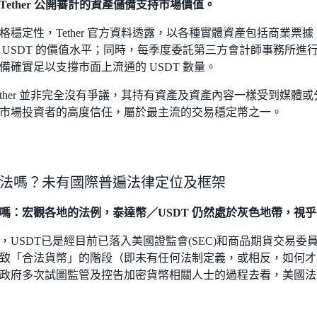
 Tether 公開審計的資產儲備支持市場價值。
格穩定性，Tether 官方資料透露，以各種實體資產包括商業票
 USDT 的價值水平；同時，每季度委託第三方會計師事務所進
備確實足以支撐市面上流通的 USDT 數量。
ether 並非完全沒有爭議，其持有資產及資產內容一樣受到媒體或分
市場投資者的高度信任，屬於最主流的交易穩定幣之一。
法嗎？未有國際普遍法律定位及框架
合法嗎：宏觀各地的法例，泰達幣／USDT 仍然處於灰色地帶，視
，USDT已是經目前已落入美國證監會(SEC)和商品期貨交易委員
致「合法貨幣」的階段（即未有任何法制定義，或相反，如何才
政府多次試圖監管及控告加密貨幣相關人士的過程去看，美國法