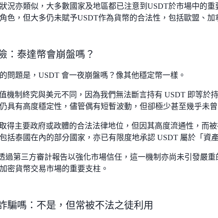
狀況亦類似，大多數國家及地區都已注意到USDT於市場中的
角色，但大多仍未賦予USDT作為貨幣的合法性，包括歐盟、加
 風險：泰達幣會崩盤嗎？
的問題是，USDT 會一夜崩盤嗎？像其他穩定幣一樣。
的價值機制終究與美元不同，因為我們無法斷言持有 USDT 即等於
仍具有高度穩定性，儘管偶有短暫波動，但卻極少甚至幾乎未曾
尚未取得主要政府或政體的合法法律地位，但因其高度流通性，而
包括泰國在內的部分國家，亦已有限度地承認 USDT 屬於「資
r 持續透過第三方審計報告以強化市場信任，這一機制亦尚未引發嚴重
加密貨幣交易市場的重要支柱。
 是詐騙嗎：不是，但常被不法之徒利用