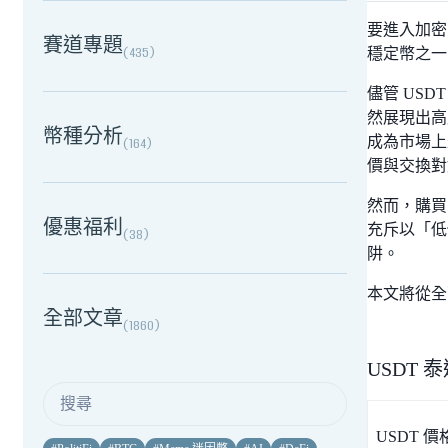
要進入加密
賽道專題
(
435
)
穩定幣之一
儘管 US
然展現出高
幣種分析
成為市場上
(
164
)
價與交換對
然而，購買
優惠福利
充斥以「低
(
38
)
阱。
本文將從全
全部文章
(
1860
)
USDT
USDT 價