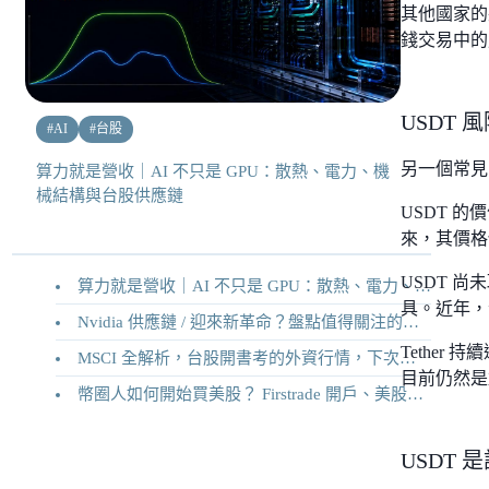
其他國家的
錢交易中的
USDT
#
AI
#
台股
另一個常見
算力就是營收｜AI 不只是 GPU：散熱、電力、機
械結構與台股供應鏈
USDT 
來，其價格
USDT 
算力就是營收｜AI 不只是 GPU：散熱、電力、機械結構與台股供應鏈
具。近年，
Nvidia 供應鏈 / 迎來新革命？盤點值得關注的二十家供應鏈企業
Tethe
MSCI 全解析，台股開書考的外資行情，下次調整你準備好了嗎？
目前仍然是
幣圈人如何開始買美股？ Firstrade 開戶、美股交易機制完整教學
USDT