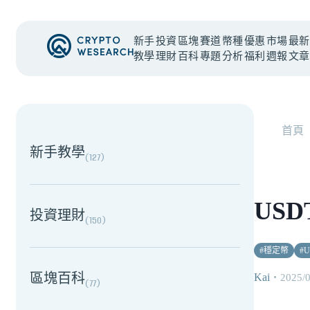
新手
投資
區塊
賽道
幣種
優惠
市場
最新
教學
理財
百科
專題
分析
福利
週報
文章
NEW EVENT
最新活動
首頁
新手教學
(
127
)
US
投資理財
(
150
)
#
穩定幣
#
U
區塊百科
Kai
・
2025/
(
77
)