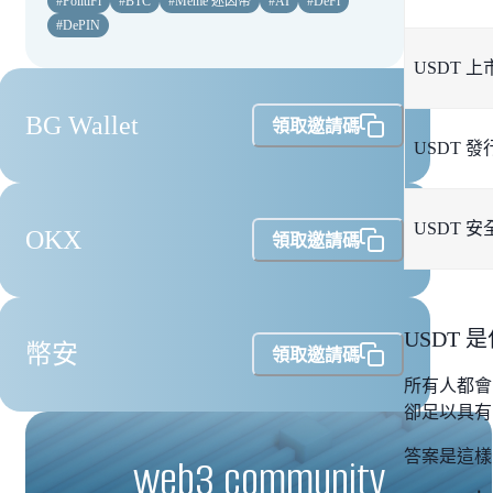
#
PolitiFi
#
BTC
#
Meme 迷因幣
#
AI
#
DeFi
#
DePIN
USDT 
BG Wallet
領取邀請碼
USDT 發
USDT 安
OKX
領取邀請碼
USDT 
幣安
領取邀請碼
所有人都會
卻足以具有 
答案是這樣的：
web3 community