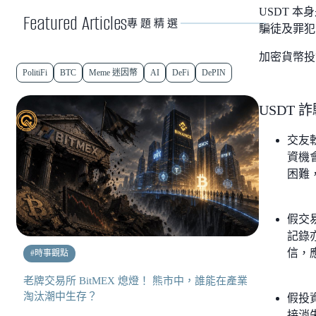
USDT 
Featured Articles
專題精選
騙徒及罪犯
加密貨幣投
PolitiFi
BTC
Meme 迷因幣
AI
DeFi
DePIN
USDT
交友軟
資機
困難
假交
記錄
信，應
#
時事觀點
老牌交易所 BitMEX 熄燈！ 熊市中，誰能在產業
淘汰潮中生存？
假投
接消