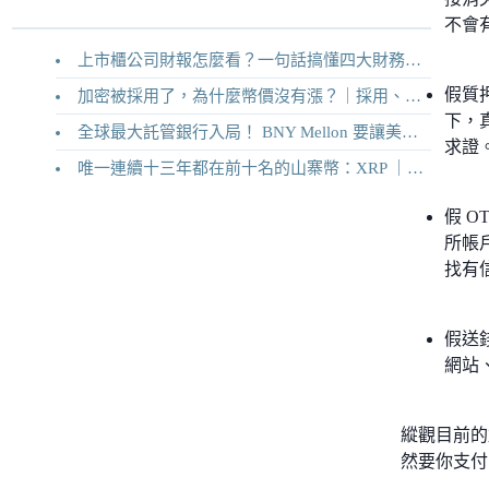
不會
上市櫃公司財報怎麼看？一句話搞懂四大財務報表
假質押
加密被採用了，為什麼幣價沒有漲？｜採用、收入與代幣價值捕獲
下，
全球最大託管銀行入局！ BNY Mellon 要讓美債交易 24/7 不打烊
求證
唯一連續十三年都在前十名的山寨幣：XRP ｜Ripple 2026 介紹
假 O
所帳
找有信
假送
網站
縱觀目前的
然要你支付