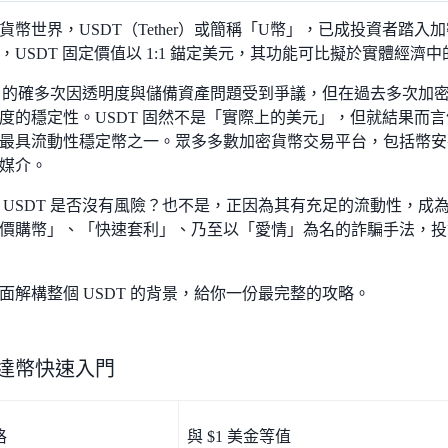
貨幣世界，USDT（Tether）或簡稱「U幣」，已成投資者踏
，USDT 固定價值以 1:1 錨定美元，其功能可比擬於實體經濟
DT 的確多次因透明度與儲備資產問題受到爭議，但在過去多次加
度的穩定性。USDT 固然不是「實際上的美元」，但就結果而
最具流動性穩定幣之一。眾多多數加密貨幣交易平台，包括幣安在內
媒介。
 USDT 是否沒有風險？也不是，正因為其有充足的流動性，成
價購幣」、「快速套利」、乃至以「愛情」為名的詐騙手法，投
面解構整個 USDT 的背景，給你一份最完整的攻略。
 泰達幣快速入門
格
與 $1 美金等值