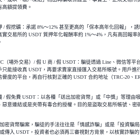
有高額提領費。
 / 假挖礦：承諾 8%～12% 甚至更高的「保本高年化回報」，
真實交易所的 USDT 質押年化報酬率約 1%～4%，凡有高回
。
TC（場外交易）/ 假 U 商 / 假 USDT：騙徒透過 Line、微信
戶只能接收真 USDT，再要求賣家直接匯入交易所帳號。用戶進行 
譽度的平台，再自行核對正確的 USDT 合約地址（TRC-20、ER
錢 / 假免費 USDT：以各種「送出加密貨幣」或「中獎」等理
、惡意連結或是夾帶有毒合約授權。目的是盜取交易所帳號、密
加密貨幣騙案，騙徒的手法往往是「情感詐騙」或是「投資騙局
或傳入 USDT，投資者也必須再三審視對方背景，以核實詐騙