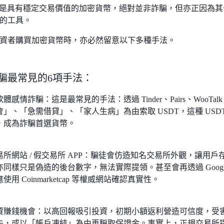
本身是具有穩定交易價值的加密貨幣，絕對並非詐騙，但亦正因為
的工具。
資者購買加密貨幣時，亦必然留意以下多種手法。
 詐騙最常見的6項手法：
體感情詐騙：這是最常見的手法：透過 Tinder、Pairs、WooT
會」、「急需借貸」、「家人生病」為由索取 USDT，這種 US
，成為詐騙首選貨幣。
易所網站 / 假交易所 APP：騙徒會仿造知名交易所外觀，讓用戶
亦同樣只是偽造的後台數字，無法實際提領。甚至會再透過 Goog
使用 Coinmarketcap 等權威網站確認真實性。
資賺錢機會：以高回報吸引投資，初期小額返利營造可信度，受
失，或以「帳戶凍結」為由再騙取保證金。事實上，正規交易所提領