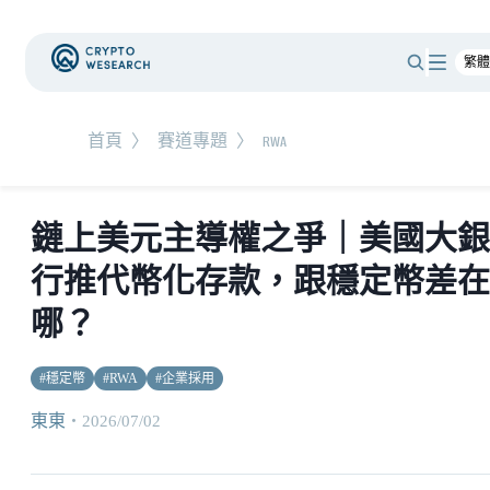
首頁
〉
賽道專題
〉
RWA
鏈上美元主導權之爭｜美國大銀
行推代幣化存款，跟穩定幣差在
哪？
#
穩定幣
#
RWA
#
企業採用
東東
・
2026/07/02