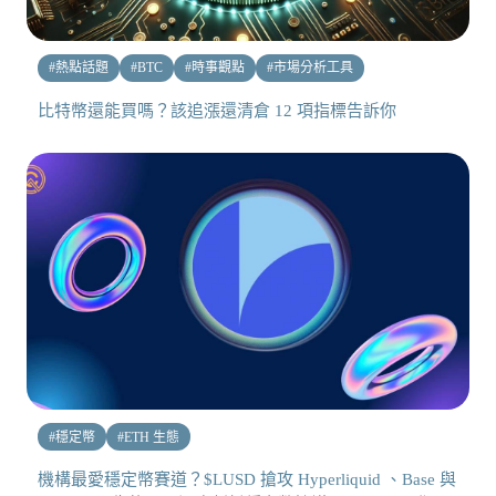
#
熱點話題
#
BTC
#
時事觀點
#
市場分析工具
比特幣還能買嗎？該追漲還清倉 12 項指標告訴你
#
穩定幣
#
ETH 生態
機構最愛穩定幣賽道？$LUSD 搶攻 Hyperliquid 、Base 與