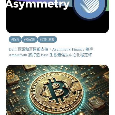
#
DeFi
#
穩定幣
#
ETH 生態
DeFi 巨頭和富達都支持，Asymmetry Finance 攜手
Ampleforth 將打造 Base 生態最強去中心化穩定幣