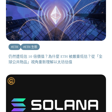
#
ETH
#
ETH 生態
仍然遭低估 10 倍價值？為什麼 ETH 被嚴重低估？從「全
球公共物品」視角重新理解以太坊估值