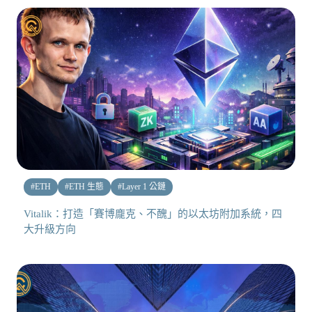
#
ETH
#
ETH 生態
#
Layer 1 公鏈
Vitalik：打造「賽博龐克、不醜」的以太坊附加系統，四
大升級方向