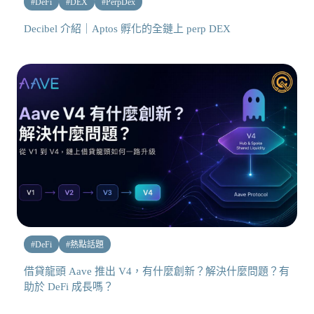
#
DeFi
#
DEX
#
PerpDex
Decibel 介紹｜Aptos 孵化的全鏈上 perp DEX
#
DeFi
#
熱點話題
借貸龍頭 Aave 推出 V4，有什麼創新？解決什麼問題？有
助於 DeFi 成長嗎？