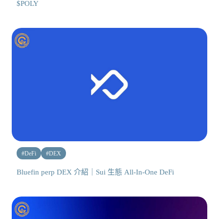
$POLY
#
DeFi
#
DEX
Bluefin perp DEX 介紹｜Sui 生態 All-In-One DeFi