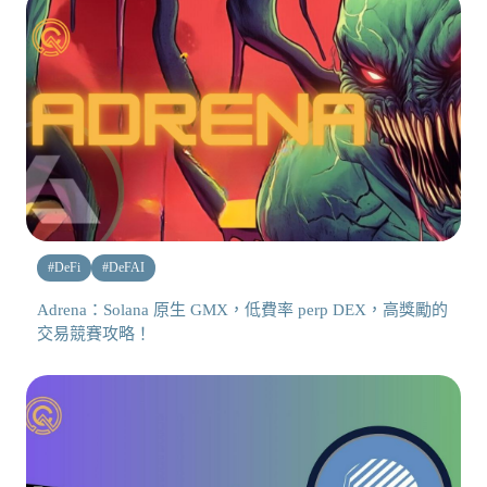
#
DeFi
#
DeFAI
Adrena：Solana 原生 GMX，低費率 perp DEX，高獎勵的
交易競賽攻略！