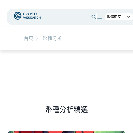
#
新手教學
#
基礎知識
#
TW-St
首頁
〉
幣種分析
NEW EVENT
最新活動
NEW ARTICLES
 熊市中，誰能在產業淘
上市櫃公司財報怎麼看？一
表
幣種分析精選