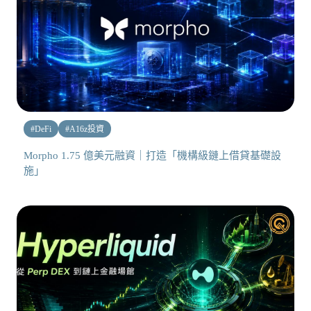
#
DeFi
#
A16z投資
Morpho 1.75 億美元融資｜打造「機構級鏈上借貸基礎設
施」