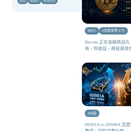
#
AI
#
DeFi
#
DePIN
#
BTC
#
加密貨幣 ETF
Bitcoin 正在金融商
有，到收益、再投資與
#
台股
00981A vs 00988A