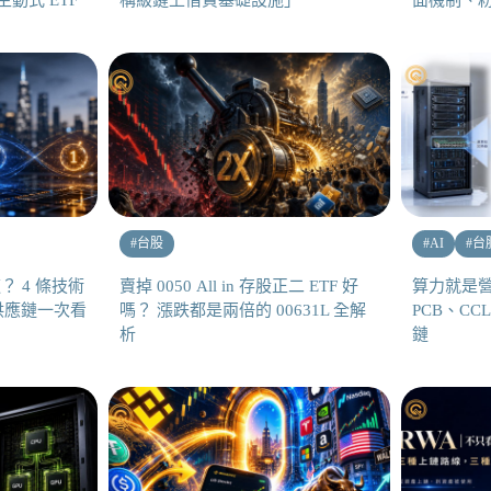
動式 ETF
構級鏈上借貸基礎設施」
面機制、
#
台股
#
AI
#
台
？ 4 條技術
賣掉 0050 All in 存股正二 ETF 好
算力就是營
供應鏈一次看
嗎？ 漲跌都是兩倍的 00631L 全解
PCB、CC
析
鏈