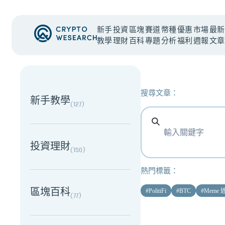
新手
投資
區塊
賽道
幣種
優惠
市場
最新
教學
理財
百科
專題
分析
福利
週報
文章
NEW EVENT
最新活動
搜尋文章：
新手教學
(
127
)
投資理財
(
150
)
熱門標籤：
區塊百科
#
PolitiFi
#
BTC
#
Meme
(
77
)