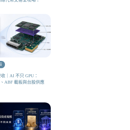
粉絲代幣交易全攻略！
股
收｜AI 不只 GPU：
L、ABF 載板與台股供應