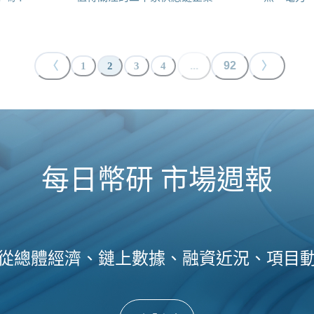
〈
...
92
〉
1
2
3
4
每日幣研 市場週報
從總體經濟、鏈上數據、融資近況、項目