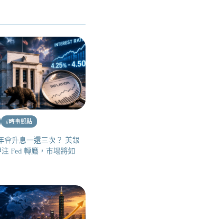
#
時事觀點
下半年會升息一還三次？ 美銀
注 Fed 轉鷹，市場將如