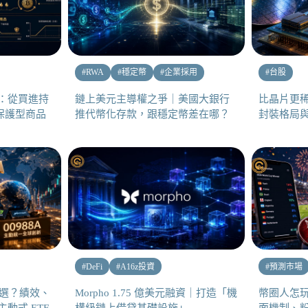
#
RWA
#
穩定幣
#
企業採用
#
台股
品化：從買進持
鏈上美元主導權之爭｜美國大銀行
比晶片更稀
保護型商品
推代幣化存款，跟穩定幣差在哪？
封裝格局
#
DeFi
#
A16z投資
#
預測市場
 怎麼選？績效、
Morpho 1.75 億美元融資｜打造「機
幣圈人怎玩世