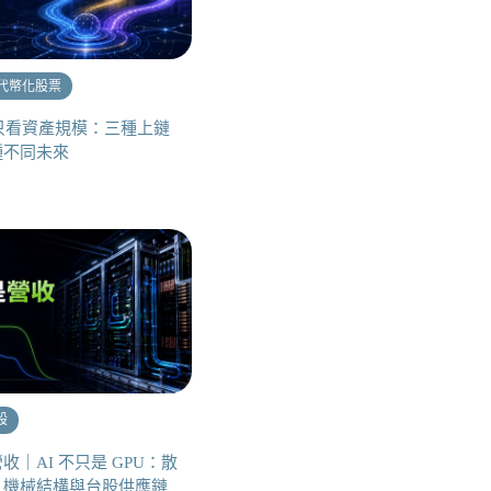
代幣化股票
只看資產規模：三種上鏈
種不同未來
股
收｜AI 不只是 GPU：散
、機械結構與台股供應鏈