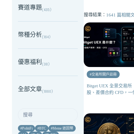
賽道專題
(
435
)
搜尋結果：
1641
篇相關
幣種分析
(
164
)
優惠福利
(
38
)
#
交易所開戶註冊
Bitget UEX 全景交
全部文章
(
1860
)
股、差價合約 CFD，
#
PolitiFi
#
BTC
#
Meme 迷因幣