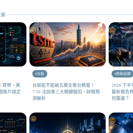
文章
#
台股
#
熱點話題
易所｜買幣、美
台股能不能破五萬全看台積電！
2026 
一個帳戶搞定
7/16 法說會三大關鍵變因，財報預
最新報告押
測解析
何震盪？