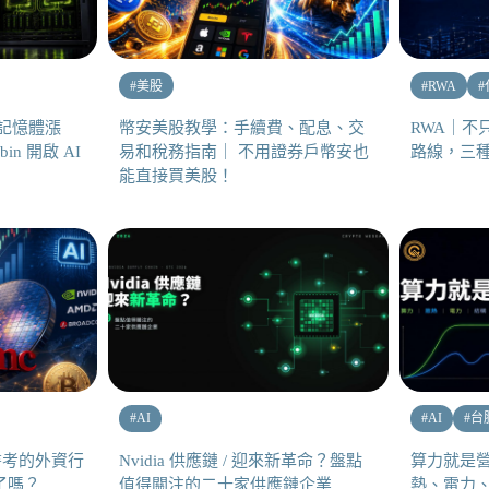
#
美股
#
RWA
#
：記憶體漲
幣安美股教學：手續費、配息、交
RWA｜不
in 開啟 AI
易和稅務指南｜ 不用證券戶幣安也
路線，三
能直接買美股！
#
AI
#
AI
#
台
書考的外資行
Nvidia 供應鏈 / 迎來新革命？盤點
算力就是營
了嗎？
值得關注的二十家供應鏈企業
熱、電力