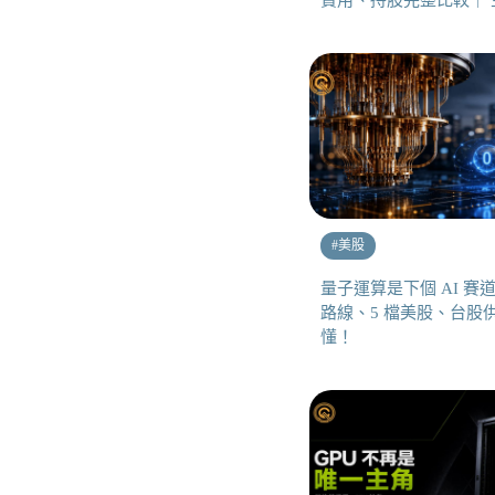
費用、持股完整比較｜ 主
#
美股
量子運算是下個 AI 賽道
路線、5 檔美股、台股
懂！