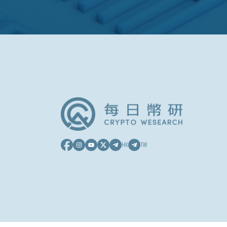
HK
TW