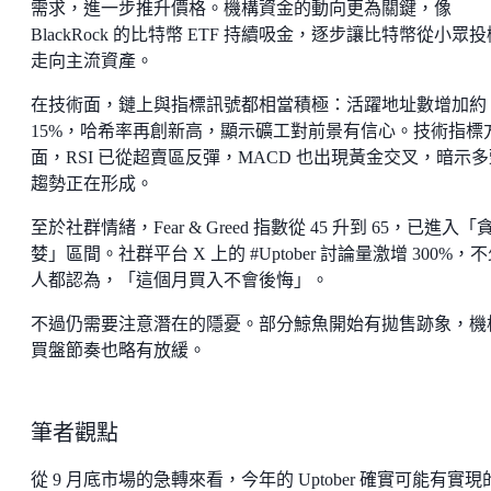
需求，進一步推升價格。機構資金的動向更為關鍵，像
BlackRock 的比特幣 ETF 持續吸金，逐步讓比特幣從小眾
走向主流資產。
在技術面，鏈上與指標訊號都相當積極：活躍地址數增加約
15%，哈希率再創新高，顯示礦工對前景有信心。技術指標
面，RSI 已從超賣區反彈，MACD 也出現黃金交叉，暗示多
趨勢正在形成。
至於社群情緒，Fear & Greed 指數從 45 升到 65，已進入「
婪」區間。社群平台 X 上的 #Uptober 討論量激增 300%，
人都認為，「這個月買入不會後悔」。
不過仍需要注意潛在的隱憂。部分鯨魚開始有拋售跡象，機
買盤節奏也略有放緩。
筆者觀點
從 9 月底市場的急轉來看，今年的 Uptober 確實可能有實現