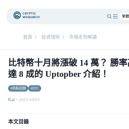
首頁
〉
投資理財
〉
市場走勢解讀
比特幣十月將漲破 14 萬？ 勝率
達 8 成的 Uptopber 介紹！
#
熱點話題
#
BTC
Kai
・
2025/10/03
本文目錄