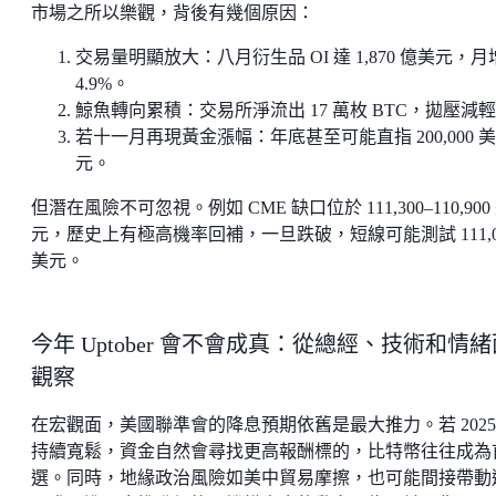
市場之所以樂觀，背後有幾個原因：
交易量明顯放大：八月衍生品 OI 達 1,870 億美元，月
4.9%。
鯨魚轉向累積：交易所淨流出 17 萬枚 BTC，拋壓減
若十一月再現黃金漲幅：年底甚至可能直指 200,000 美
元。
但潛在風險不可忽視。例如 CME 缺口位於 111,300–110,900
元，歷史上有極高機率回補，一旦跌破，短線可能測試 111,0
美元。
今年 Uptober 會不會成真：從總經、技術和情緒
觀察
在宏觀面，美國聯準會的降息預期依舊是最大推力。若 2025
持續寬鬆，資金自然會尋找更高報酬標的，比特幣往往成為
選。同時，地緣政治風險如美中貿易摩擦，也可能間接帶動