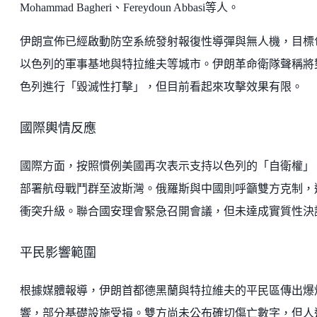
Mohammad Bagheri、Fereydoun Abbasi等人。
伊朗宣佈已經啟動防空系統發射報復性導彈與無人機，目標
以色列的軍事基地與特拉維夫等城市。伊朗革命衛隊聲稱將
色列進行「毀滅性打擊」，但目前看起來攻擊效果有限。
國際輿情反應
國際方面，按照慣例美國再次表示支持以色列的「自衛權」
部署航母戰鬥群至波斯灣。俄羅斯與中國則呼籲雙方克制，
衝突升級。聯合國安理會緊急召開會議，但未達成實質性決
平民影響範圍
根據媒體報導，伊朗首都德黑蘭與特拉維夫的平民區傳出爆
響，部分基礎設施受損。雙方尚未公布確切傷亡數字，但人