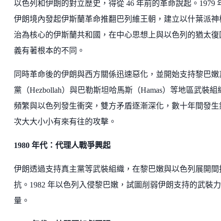
以色列和伊朗的對立歷史，得從 46 年前的革命說起。1979 
伊朗境內發起伊斯蘭革命推翻巴列維王朝，建立以什葉派神
治為核心的伊斯蘭共和國，在中心思想上與以色列的猶太復
義有著根本的不同。
同時革命後的伊朗與西方關係迅速惡化，並開始支持黎巴嫩
黨（Hezbollah）與巴勒斯坦哈馬斯（Hamas）等地區武裝組
頻繁與以色列發生衝突，雙方矛盾逐漸深化，數十年間發生
次大大小小有來有往的攻擊。
1980 年代：代理人戰爭興起
伊朗透過支持真主黨等武裝組織，在黎巴嫩與以色列展開間
抗。1982 年以色列入侵黎巴嫩，試圖削弱伊朗支持的武裝力
量。