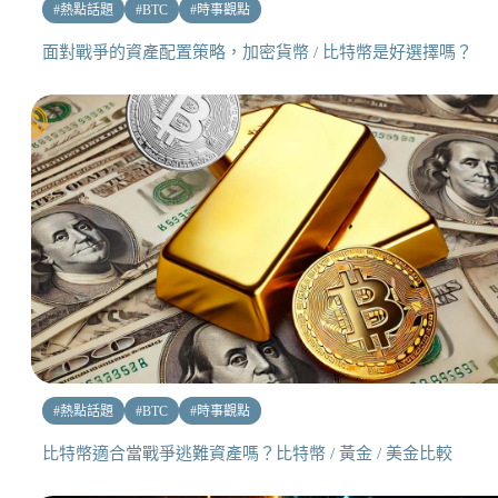
#
熱點話題
#
BTC
#
時事觀點
面對戰爭的資產配置策略，加密貨幣 / 比特幣是好選擇嗎？
#
熱點話題
#
BTC
#
時事觀點
比特幣適合當戰爭逃難資產嗎？比特幣 / 黃金 / 美金比較