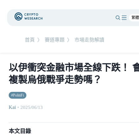
首頁
〉
賽道專題
〉
市場走勢解讀
以伊衝突金融市場全線下跌！ 
複製烏俄戰爭走勢嗎？
#
PolitiFi
Kai
・
2025/06/13
本文目錄