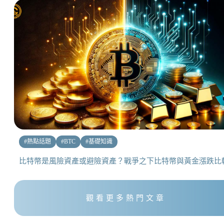
#
熱點話題
#
BTC
#
基礎知識
比特幣是風險資產或避險資產？戰爭之下比特幣與黃金漲跌比
觀看更多熱門文章