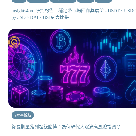
insights4.vc 研究報告，穩定幣市場回顧與展望 - USDT、USD
pyUSD、DAI、USDe 大比拼
#
時事觀點
從長期墮落到超級賭博：為何現代人沉迷高風險投資？