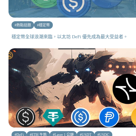
#
熱點話題
#
穩定幣
穩定幣全球浪潮來臨，以太坊 DeFi 優先成為最大受益者。
#
DeFi
#
ETH 生態
#
Layer 1 公鏈
#
USDT
#
USDC