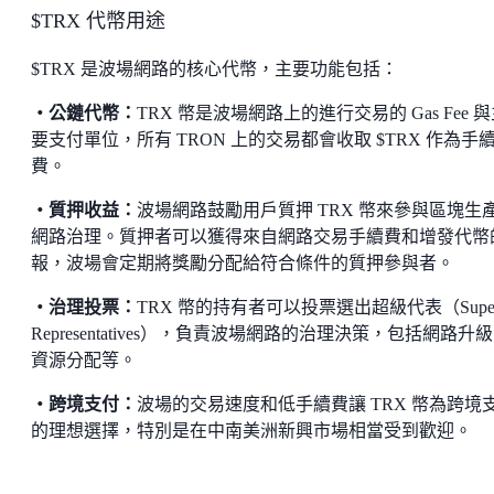
$TRX 代幣用途
$TRX 是波場網路的核心代幣，主要功能包括：
・公鏈代幣：
TRX 幣是波場網路上的進行交易的 Gas Fee 
要支付單位，所有 TRON 上的交易都會收取 $TRX 作為手
費。
・質押收益：
波場網路鼓勵用戶質押 TRX 幣來參與區塊生
網路治理。質押者可以獲得來自網路交易手續費和增發代幣
報，波場會定期將獎勵分配給符合條件的質押參與者。
・治理投票：
TRX 幣的持有者可以投票選出超級代表（Supe
Representatives），負責波場網路的治理決策，包括網路升
資源分配等。
・跨境支付：
波場的交易速度和低手續費讓 TRX 幣為跨境
的理想選擇，特別是在中南美洲新興市場相當受到歡迎。