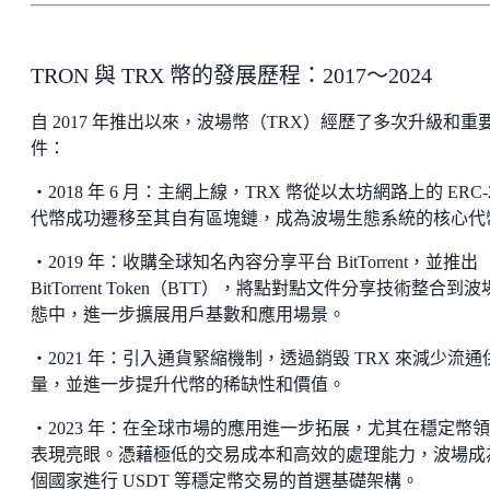
TRON 與 TRX 幣的發展歷程：2017～2024
自 2017 年推出以來，波場幣（TRX）經歷了多次升級和重
件：
・2018 年 6 月：主網上線，TRX 幣從以太坊網路上的 ERC-
代幣成功遷移至其自有區塊鏈，成為波場生態系統的核心代
・2019 年：收購全球知名內容分享平台 BitTorrent，並推出
BitTorrent Token（BTT），將點對點文件分享技術整合到
態中，進一步擴展用戶基數和應用場景。
・2021 年：引入通貨緊縮機制，透過銷毀 TRX 來減少流通
量，並進一步提升代幣的稀缺性和價值。
・2023 年：在全球市場的應用進一步拓展，尤其在穩定幣
表現亮眼。憑藉極低的交易成本和高效的處理能力，波場成
個國家進行 USDT 等穩定幣交易的首選基礎架構。