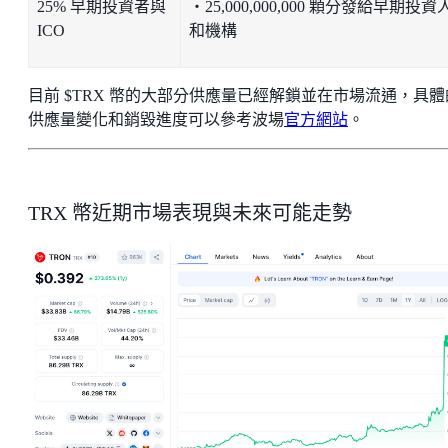
25% 早期投資者與
・25,000,000,000 顆分發給早期投資
ICO
和機構
目前 $TRX 幣的大部分供應量已經解鎖並在市場流通，具體
供應量變化和銷毀進度可以參考波場
官方網站
。
TRX 幣近期市場表現與未來可能走勢