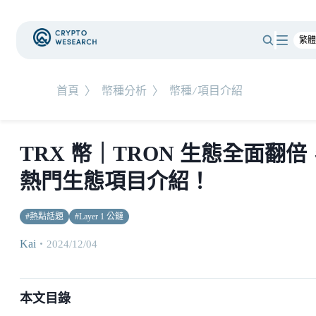
首頁
〉
幣種分析
〉
幣種/項目介紹
TRX 幣｜TRON 生態全面翻倍
熱門生態項目介紹！
#
熱點話題
#
Layer 1 公鏈
Kai
・
2024/12/04
本文目錄