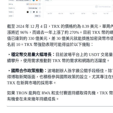
截至 2024 年 12 月 4 日，TRX 的價格約為 0.39 美元，單周
漲將近 96％，而過去一年上漲了約 270%。目前 TRX 幣的
值已達到約 330 億美元，差 30 億美元就能擠進加密貨幣市
名前 10。TRX 幣強勁表現可能得益於以下幾點：
・穩定幣交易量大幅增長：
目前波場平台上的 USDT 交易
續攀升，使用需求推動對 TRX 幣的需求和網路的活躍度。
・國際合作政策推動：
波場創辦人孫宇晨公關手段極佳，除
得博取新聞版面，也積極參與國際政策的設立，尤其專注在
TRX 在新興市場的採用率。
如果 TRON 能夠在 RWA 和支付賽道持續取得先機，TRX 
有機會在未來幾年持續成長。