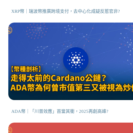
XRP幣｜瑞波幣推廣跨境支付，去中心化成疑反惹官非?
ADA幣｜「川普效應」首當其衝，2025再創高峰?