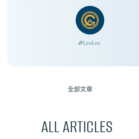
Leo
Leo
全部文章
ALL ARTICLES