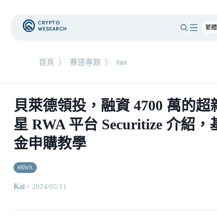
首頁
〉
賽道專題
〉
RWA
貝萊德領投，融資 4700 萬的超
星 RWA 平台 Securitize 介紹，
金申購教學
#
RWA
Kai
・
2024/05/11