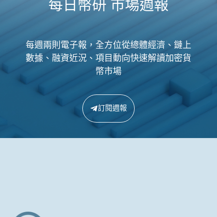
每日幣研 市場週報
每週兩則電子報，全方位從總體經濟、鏈上
數據、融資近況、項目動向快速解讀加密貨
幣市場
訂閱週報