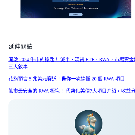
延伸閱讀
開啟 2024 牛市的鑰匙！ 減半、現貨 ETF、RWA，市場資
三大敘事
花旗預言 5 兆美元賽道！帶你一次搞懂 20 個 RWA 項目
熊市最安全的 RWA 板塊！ 代幣化美債7大項目介紹，收益