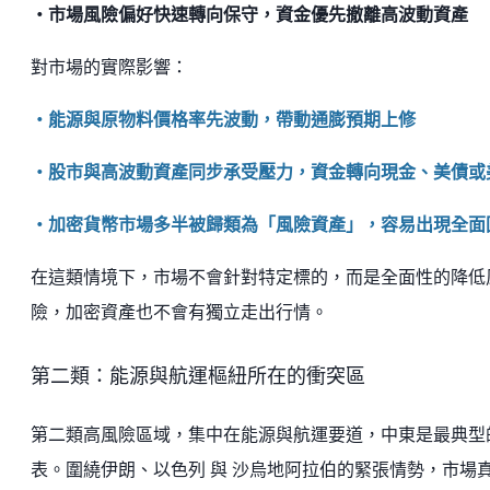
・市場風險偏好快速轉向保守，資金優先撤離高波動資產
對市場的實際影響：
・能源與原物料價格率先波動，帶動通膨預期上修
・股市與高波動資產同步承受壓力，資金轉向現金、美債或
・加密貨幣市場多半被歸類為「風險資產」，容易出現全面
在這類情境下，市場不會針對特定標的，而是全面性的降低
險，加密資產也不會有獨立走出行情。
第二類：能源與航運樞紐所在的衝突區
第二類高風險區域，集中在能源與航運要道，中東是最典型
表。圍繞伊朗、以色列 與 沙烏地阿拉伯的緊張情勢，市場