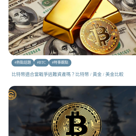
#
熱點話題
#
BTC
#
時事觀點
比特幣適合當戰爭逃難資產嗎？比特幣 / 黃金 / 美金比較