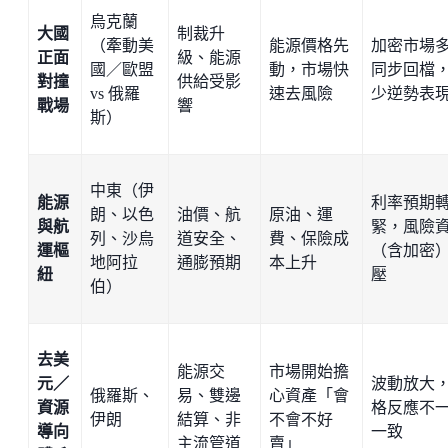
烏克蘭
大國
制裁升
（牽動美
能源價格先
加密市場
正面
級、能源
國／歐盟
動，市場快
同步回檔
對撞
供給受影
vs 俄羅
速去風險
少逆勢表
戰場
響
斯）
中東（伊
能源
利率預期
朗、以色
油價、航
原油、運
與航
緊，風險
列、沙烏
道安全、
費、保險成
運樞
（含加密
地阿拉
通膨預期
本上升
紐
壓
伯）
去美
能源交
市場開始擔
元／
波動放大
俄羅斯、
易、雙邊
心資產「會
資源
格反應不
伊朗
結算、非
不會不好
導向
一致
主流管道
賣」