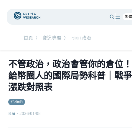
首頁
〉
賽道專題
〉
PolitiFi 政治
不管政治，政治會管你的倉位！
給幣圈人的國際局勢科普｜戰爭
漲跌對照表
#
PolitiFi
Kai
・
2026/01/08