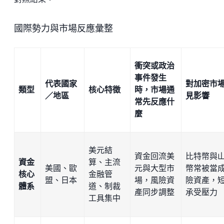
國際勢力與市場反應彙整
衝突或政治
事件發生
代表國家
對加密市
類型
核心特徵
時，市場通
／地區
見影響
常先反應什
麼
美元結
資金回流美
比特幣與
資金
算、主流
美國、歐
元與大型市
幣常被當
核心
金融管
盟、日本
場，風險資
險資產，
體系
道、制裁
產同步調整
承受壓力
工具集中