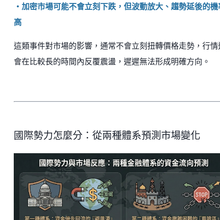
・加密市場可能不會立刻下跌，但波動放大、趨勢延後的機
高
這類事件對市場的影響，通常不會立刻扭轉價格走勢，行情
會在比較長的時間內反覆震盪，遲遲無法形成明確方向。
國際勢力怎麼分：從兩種體系預測市場變化