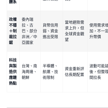
體系
政權
委內瑞
當地避險需
不穩
拉、古
貨幣信用
使用需求
求上升，但
＋制
巴、部分
弱、資金
加，不一
全球資金觀
裁拉
非洲／中
進出受限
升幣價
望
鋸
亞國家
科技
與製
台灣、南
半導體、
波動可能
資金重新評
造供
海周邊、
航運、技
後，但整
估長期配置
應鏈
朝鮮
術限制
間拉長
熱點