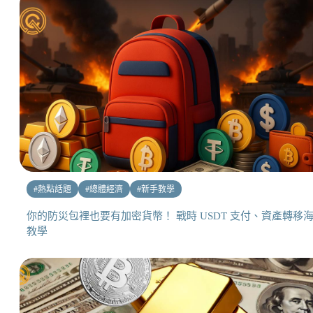
#
熱點話題
#
總體經濟
#
新手教學
你的防災包裡也要有加密貨幣！ 戰時 USDT 支付、資產轉移
教學