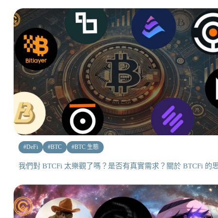
#
DeFi
#
BTC
#
BTC 生態
我們對 BTCFi 太樂觀了嗎？是否有真實需求？關於 BTCFi 的