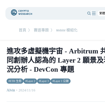
首頁
〉
賽道專題
〉
Modular 模組化
進攻多虛擬機宇宙 - Arbitrum 
同創辦人認為的 Layer 2 願景
況分析 - DevCon 專題
#
ETH 生態
#
Layer 2
#
Layer 3
#
Layer 1 公鏈
Alvin
・
2024/11/16