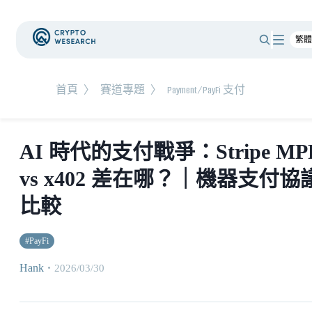
首頁
〉
賽道專題
〉
Payment/PayFi 支付
AI 時代的支付戰爭：Stripe MP
vs x402 差在哪？｜機器支付協
比較
#
PayFi
Hank
・
2026/03/30