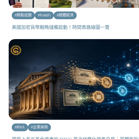
#
熱點話題
#
PolitiFi
#
總體經濟
美國加密貨幣戰略儲備起動！時間表路線圖一覽
#
RWA
#
企業採用