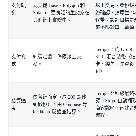
支付軌
式支援 Base、Polygon 和
以上交易、亞秒級
道
Solana。更廣泛的生態系在
終確認、無原生 Ga
其他鏈上實驗中。
代幣。設計目標是
來不限於單一軌道
Tempo 上的 USDC
支付方
純穩定幣，僅限鏈上交
SPTs 混合法幣（
式
易。
卡、錢包、先買後
付）。
Tempo 亞秒級最終
依各鏈而定（約 200 毫秒
結算速
認。Stripe 自動擷
到數秒）。由 Coinbase 等
度
商家餘額，內建合
facilitator 驗證並結算。
流程。