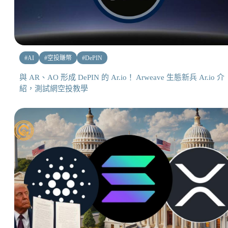
#
AI
#
空投賺幣
#
DePIN
與 AR、AO 形成 DePIN 的 Ar.io！ Arweave 生態新兵 Ar.io 介
紹，測試網空投教學