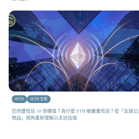
#
ETH
#
ETH 生態
仍然遭低估 10 倍價值？為什麼 ETH 被嚴重低估？從「全球公
物品」視角重新理解以太坊估值