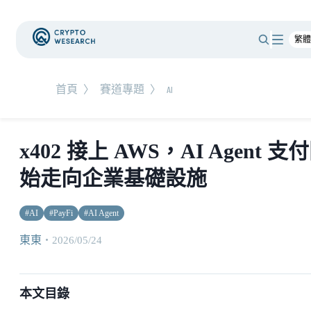
首頁
〉
賽道專題
〉
AI
x402 接上 AWS，AI Agent 支
始走向企業基礎設施
#
AI
#
PayFi
#
AI Agent
東東
・
2026/05/24
本文目錄