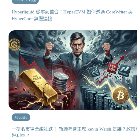
#
Layer 1 公鏈
Hyperliquid 從零到整合：HyperEVM 如何透過 CoreWriter 與
HyperCore 無縫連接
#
PolitiFi
一提名市場全線狂跌！ 新聯準會主席 kevin Warsh 是誰？政策
好利空？