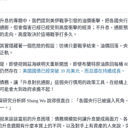
升息的專題中，我們提到美伊戰爭引發的油價衝擊，把各國央行
通膨，但會傷害已經已經受到高度衝擊的經濟；不升息，通膨預
的走向，高度取決於這場戰爭打多久。
其實隱藏著一個危險的假設：彷彿只要戰爭結束、油價回落，央
正軌。
是，即使荷姆茲海峽明天重新開放，即使布蘭特原油跌回每桶 8
仍然存在：
美國國債已經突破 39 兆美元，而且還在持續成長。
債務，讓「升息對抗通膨」這個央行慣用的政策工具，在結構上
可能會大到政府承擔不起！
 資深研究分析師 Shang Wu 說得很直白：「各國央行已被逼入
一。」
就來談談當前的升息困境：債務規模如何讓升息變成兩面刃、各
2 年的升息週期有什麼本質上的不同，以及對手上有資產的人來說