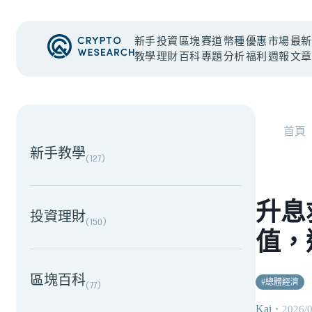
新手
投資
區塊
賽道
幣種
優惠
市場
最新
教學
理財
百科
專題
分析
福利
週報
文章
NEW EVENT
最新活動
首頁
新手教學
(
127
)
升息
投資理財
(
150
)
值，
區塊百科
#
總體經濟
(
77
)
Kai
・
2026/