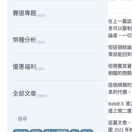
賽道專題
(
435
)
在上一篇談
息可以壓制
論是，一切
幣種分析
(
164
)
但這個結論
策就能回到
優惠福利
但現實其實
(
38
)
相關的問題
這個規模的
息的代價，
全部文章
(
1860
)
BitMEX
值之間二選
這篇文章，
跟 202