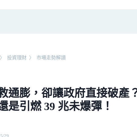
〉
投資理財
〉
市場走勢解讀
救通膨，卻讓政府直接破產？
還是引燃 39 兆未爆彈！
05/29