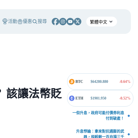
活動
優惠
搜尋
BTC
$
64280.880
-0.64
%
 該讓法幣貶
ETH
$
1901.950
-0.52
%
一但升息，政府可能付債券利息
付到破產！
升息悖論：拿來對抗通膨的武
器，卻殺敵一百自損三千