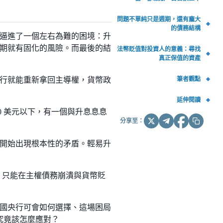
問題不單純只是週期，還有龐大
的債務結構
逼進了一個左右為難的困境：升
期就有固化的風險。而最後的結
法幣貶值對投資人的意義：尋找
真正保值的資產
筆者觀點
行就能重新拿回主導權，貨幣政
延伸閱讀
0 美元以下，有一個與升息息息
分享至：
開始出現根本性的矛盾。輕易升
死角，只能在主權債務崩潰與貨幣貶
國央行可會如何選擇、這場困局
，究竟該怎麼應對？