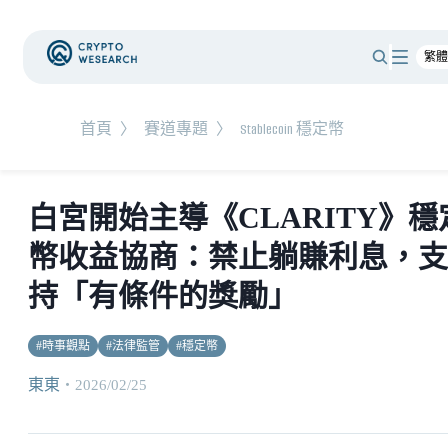
首頁
〉
賽道專題
〉
Stablecoin 穩定幣
白宮開始主導《CLARITY》穩
幣收益協商：禁止躺賺利息，支
持「有條件的獎勵」
#
時事觀點
#
法律監管
#
穩定幣
東東
・
2026/02/25