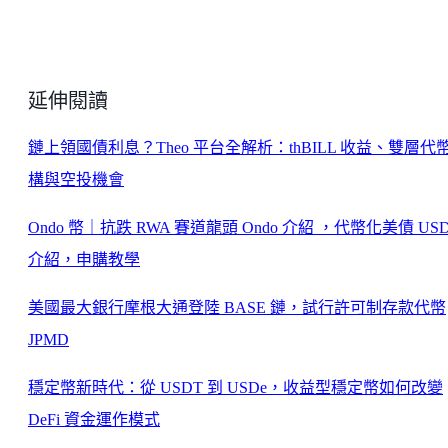
延伸閱讀
鏈上領國債利息？Theo 平台全解析：thBILL 收益、雙層代
構與空投機會
Ondo 幣｜抗跌 RWA 賽道龍頭 Ondo 介紹 ，代幣化美債 US
介紹，申購教學
美國最大銀行摩根大通登陸 BASE 鏈，試行許可制存款代幣
JPMD
穩定幣新時代：從 USDT 到 USDe，收益型穩定幣如何改變
DeFi 資金運作模式