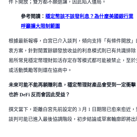
件下開放；雙方都不願退讓，因此陷入僵局。
參考閱讀：
穩定幣該不該發利息？為什麼美國銀行業
呼籲擴大限制範圍
根據最新報導，白宮已介入談判，傾向支持「有條件開放」
衷方案，針對閒置餘額發放收益的利息模式則已有共識排除
易所常見穩定幣理財如活存定存等模式都可能被禁止，至於
或活動獎勵等則還在協商中。
未來可能不能再躺賺利息，穩定幣理財產品會受到一定衝擊
也許 DeFi 反而會因此受益？
撰文當下，距離白宮先前設定的 3 月 1 日期限已愈來愈近，
談判可能已進入最後協調階段，初步結論或草案輪廓即將出