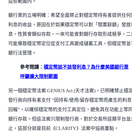
這些範圍內。
銀行業的立場明確：希望全面禁止對穩定幣持有者提供任何
利息的收益，原因在於如果穩定幣可以對「閒置餘額」發放
息，性質會類似存款，一來可能會對銀行存款形成競爭，二
可能導致穩定幣定位從支付工具變成儲蓄工具，但穩定幣並
銀行法管理。
參考閱讀：
穩定幣該不該發利息？為什麼美國銀行業
呼籲擴大限制範圍
另一個穩定幣法案 GENIUS Act (天才法案)，已明確禁止穩
發行商向持有者支付 “因持有/使用/留存穩定幣而產生的利
回報”，以確保穩定幣的支付工具定位，避免其在功能上等
銀行存款。但這法案只限制發行商，對於交易所這類平台並
止，這部分就是目前《CLARITY》法案中協商重點。