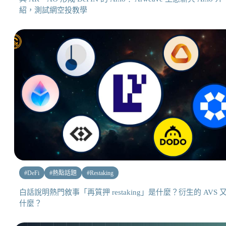
紹，測試網空投教學
#
DeFi
#
熱點話題
#
Restaking
白話說明熱門敘事「再質押 restaking」是什麼？衍生的 AVS 
什麼？