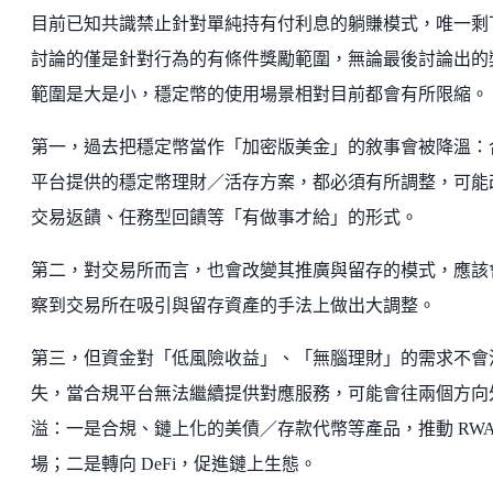
目前已知共識禁止針對單純持有付利息的躺賺模式，唯一剩
討論的僅是針對行為的有條件獎勵範圍，無論最後討論出的
範圍是大是小，穩定幣的使用場景相對目前都會有所限縮。
第一，過去把穩定幣當作「加密版美金」的敘事會被降溫：
平台提供的穩定幣理財／活存方案，都必須有所調整，可能
交易返饋、任務型回饋等「有做事才給」的形式。
第二，對交易所而言，也會改變其推廣與留存的模式，應該
察到交易所在吸引與留存資產的手法上做出大調整。
第三，但資金對「低風險收益」、「無腦理財」的需求不會
失，當合規平台無法繼續提供對應服務，可能會往兩個方向
溢：一是合規、鏈上化的美債／存款代幣等產品，推動 RWA
場；二是轉向 DeFi，促進鏈上生態。