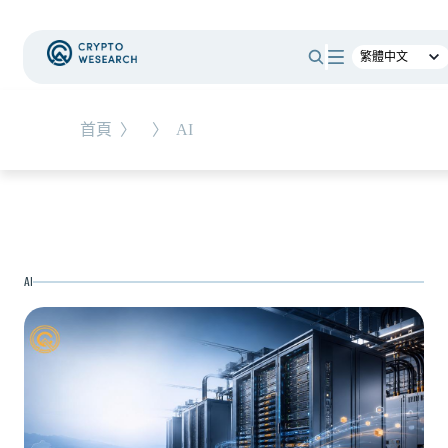
#
RWA
首頁
〉
〉
AI
NEW EVENT
最新活動
NEW ARTICLES
AI
全球最大託管銀行入局！ BNY Mellon 要讓美債交易
24/7 不打烊