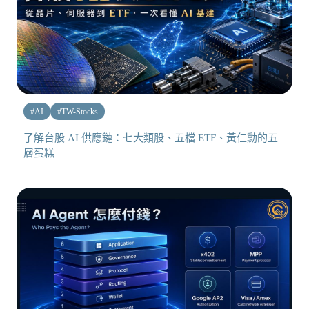
#
AI
#
TW-Stocks
了解台股 AI 供應鏈：七大類股、五檔 ETF、黃仁勳的五
層蛋糕