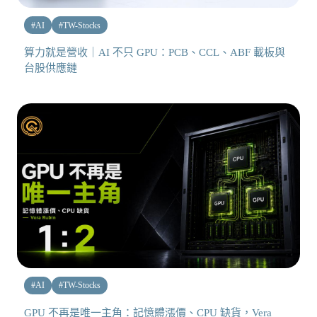
#
AI
#
TW-Stocks
算力就是營收｜AI 不只 GPU：PCB、CCL、ABF 載板與
台股供應鏈
#
AI
#
TW-Stocks
GPU 不再是唯一主角：記憶體漲價、CPU 缺貨，Vera