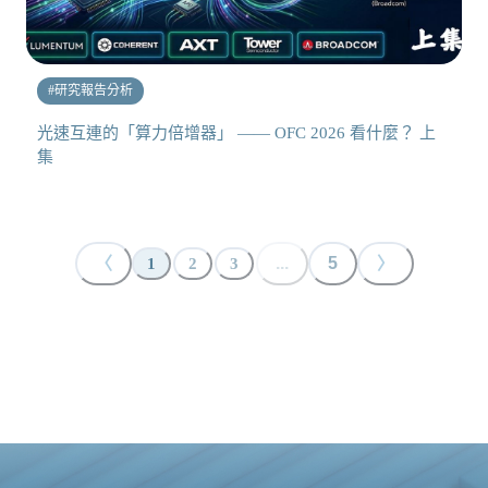
#
研究報告分析
光速互連的「算力倍增器」 —— OFC 2026 看什麼？ 上
集
〈
...
5
〉
1
2
3