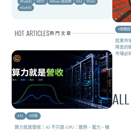
#
PolitiFi
#
BTC
#
Meme 迷因幣
#
AI
#
DeFi
#
DePIN
#
總體經
HOT ARTICLES
熱門文章
就業市場
降息的
市場必知
ALL
#
AI
#
台股
算力就是營收｜AI 不只是 GPU：散熱、電力、機