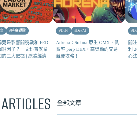
濟
#
時事觀點
#
DeFi
#
DeFAI
#
De
竟是影響關稅戰和 FED
Adrena：Solana 原生 GMX，低
關
關鍵因子？一文科普就業
費率 perp DEX，高獎勵的交易
利 
的三大數據 | 總體經濟
競賽攻略！
心
 ARTICLES
全部文章