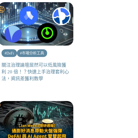
#
DeFi
#
市場分析工具
關注治理論壇居然可以低風險獲
利 20 倍！？快速上手治理套利心
法，資訊差獲利教學