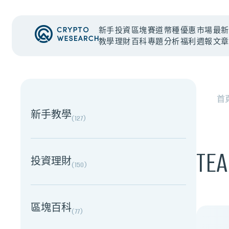
新手
投資
區塊
賽道
幣種
優惠
市場
最新
教學
理財
百科
專題
分析
福利
週報
文章
NEW EVENT
最新活動
首
新手教學
(
127
)
TE
投資理財
(
150
)
區塊百科
(
77
)