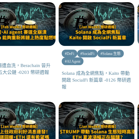
#
DeFi
#
SocialFi
#
Solana 生態
#
AI Agent
遭血洗，Berachain 晉升
五大公鏈 -0203 幣研週報
Solana 成為全網焦點，Kaito 帶動
開啟 SocialFi 新篇章 -0126 幣研週
報