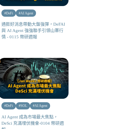
#
DeFi
#
AI Agent
通膨好消息帶動大盤強彈，DeFAI
與 AI Agent 強強聯手引領山寨行
情 - 0115 幣研週報
#
DeFi
#
SOL
#
AI Agent
AI Agent 成為市場最大焦點，
DeSci 充滿埋伏機會-0104 幣研週