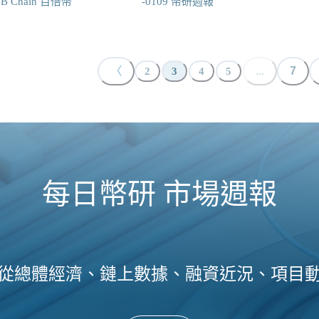
B Chain 百倍幣
-0109 幣研週報
〈
...
7
2
3
4
5
每日幣研 市場週報
從總體經濟、鏈上數據、融資近況、項目