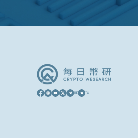
HK
TW