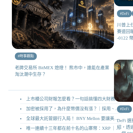
#
DeFi
川普上
賽道回暖
-0122
#
時事觀點
老牌交易所 BitMEX 熄燈！ 熊市中，誰能在產業
淘汰潮中生存？
上市櫃公司財報怎麼看？一句話搞懂四大財務報表
加密被採用了，為什麼幣價沒有漲？｜採用、收入與代幣價值捕獲
#
DeFi
全球最大託管銀行入局！ BNY Mellon 要讓美債交易 24/7 不打烊
DeFi 選擇
紹，透
唯一連續十三年都在前十名的山寨幣：XRP ｜Ripple 2026 介紹