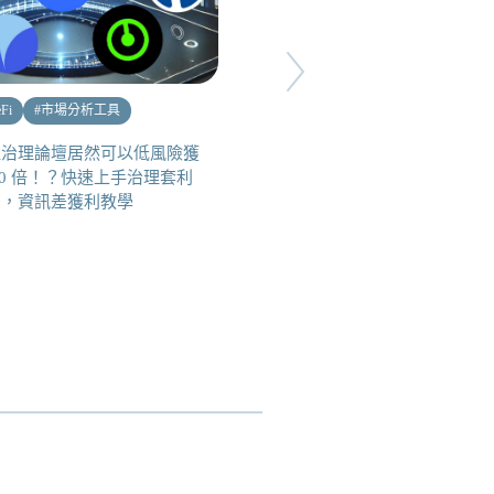
Fi
#
市場分析工具
#
DeFi
#
穩定幣
#
ETH 生態
注治理論壇居然可以低風險獲
DeFi 巨頭和富達都支持，
20 倍！？快速上手治理套利
Asymmetry Finance 攜手
法，資訊差獲利教學
Ampleforth 將打造 Base 
強去中心化穩定幣