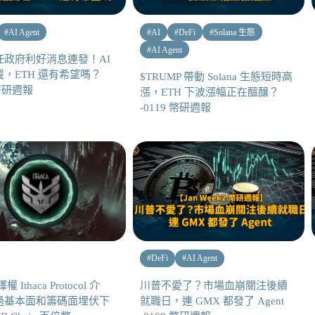
#
AI Agent
#
AI
#
DeFi
#
Solana 生態
#
AI Agent
任政府利好消息連發！AI
，ETH 還有希望嗎？
$TRUMP 帶動 Solana 生態短時高
 幣研週報
漲，ETH 下波漲幅正在醞釀？
-0119 幣研週報
#
DeFi
#
AI Agent
權 Ithaca Protocol 介
川普不愛了？市場血崩關注後續
過基本面和籌碼面埋伏下
就職日，連 GMX 都發了 Agent