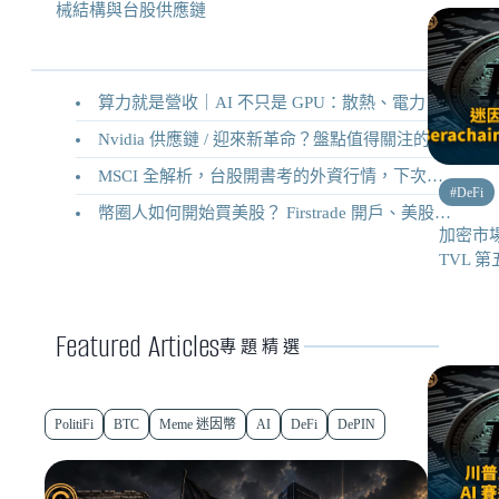
械結構與台股供應鏈
算力就是營收｜AI 不只是 GPU：散熱、電力、機械結構與台股供應鏈
Nvidia 供應鏈 / 迎來新革命？盤點值得關注的二十家供應鏈企業
MSCI 全解析，台股開書考的外資行情，下次調整你準備好了嗎？
#
DeFi
幣圈人如何開始買美股？ Firstrade 開戶、美股交易機制完整教學
加密市場
TVL 第
Featured Articles
專題精選
PolitiFi
BTC
Meme 迷因幣
AI
DeFi
DePIN