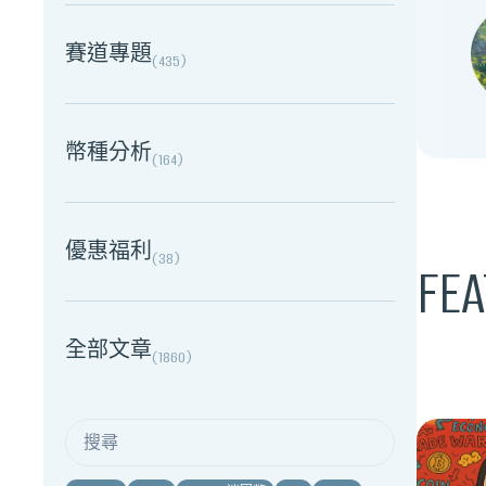
賽道專題
(
435
)
幣種分析
(
164
)
優惠福利
(
38
)
FEA
全部文章
(
1860
)