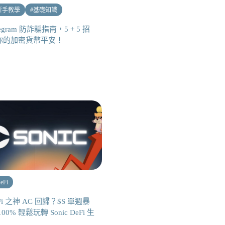
新手教學
#
基礎知識
legram 防詐騙指南，5 + 5 招
你的加密貨幣平安！
eFi
Fi 之神 AC 回歸？$S 單週暴
100% 輕鬆玩轉 Sonic DeFi 生