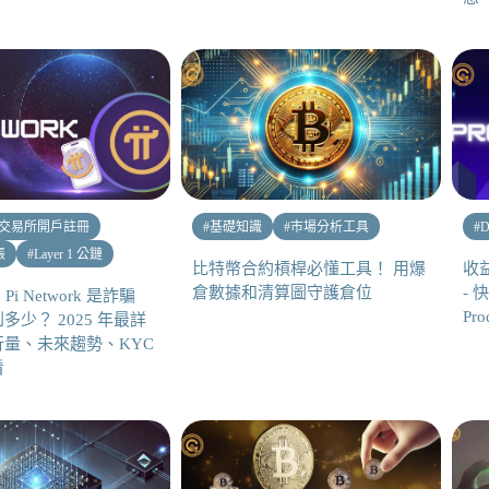
交易所開戶註冊
#
基礎知識
#
市場分析工具
#
D
帳
#
Layer 1 公鏈
比特幣合約槓桿必懂工具！ 用爆
收益
倉數據和清算圖守護倉位
-
Pi Network 是詐騙
Pro
多少？ 2025 年最詳
量、未來趨勢、KYC
看