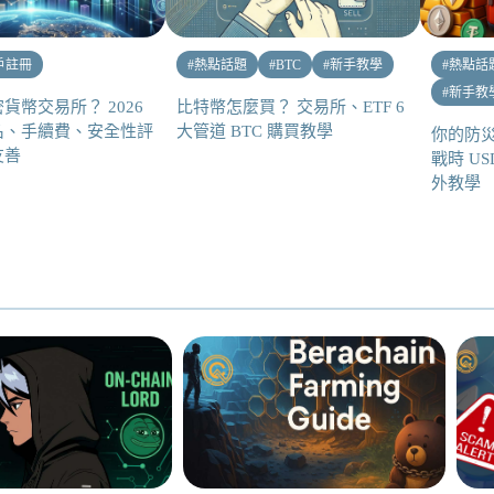
戶註冊
#
熱點話題
#
BTC
#
新手教學
#
熱點話
#
新手教
貨幣交易所？ 2026
比特幣怎麼買？ 交易所、ETF 6
名、手續費、安全性評
大管道 BTC 購買教學
你的防
友善
戰時 U
外教學