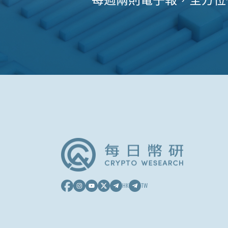
HK
TW