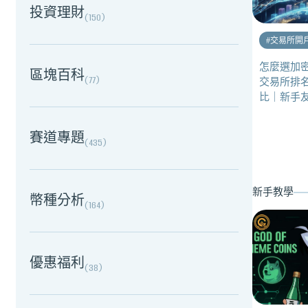
投資理財
(
150
)
#
交易所開
怎麼選加密
區塊百科
(
77
)
交易所排
比｜新手
賽道專題
(
435
)
新手教學
幣種分析
(
164
)
優惠福利
(
38
)