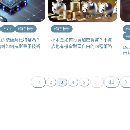
#
BTC
#
新手教學
#
新手教學
#
A
#
A
真的能破解比特幣嗎？
小本金如何投資加密貨幣？小資
塊鏈如何抗衡量子技術
族也有機會財富自由的四種策略
De
中
〈
...
11
〉
2
3
4
5