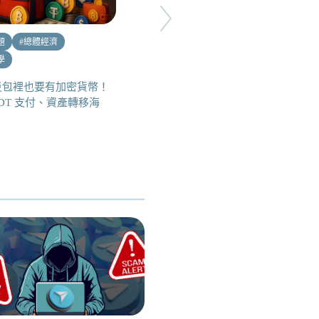
題
#
總體經濟
#
總體經濟
#
時事觀點
學
就業市場竟是影響關稅戰和
FED 降息的關鍵因子？一文科
災包裡也要有加密貨幣！
普就業市場必知的三大數據 | 總
SDT 支付、資產轉移海
體經濟