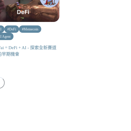
I
#
DeFi
#
Memecoin
I Agent
Fai = DeFi + AI - 探索全新賽道
的早期機會