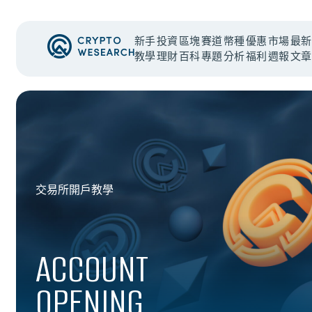
新手
投資
區塊
賽道
幣種
優惠
市場
最新
教學
理財
百科
專題
分析
福利
週報
文章
交易所開戶教學
ACCOUNT
OPENING