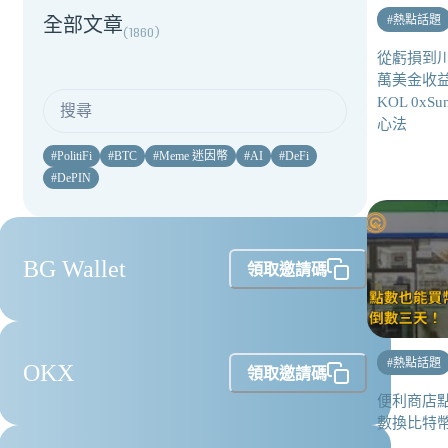
#
熱點話題
全部文章
(
1860
)
從虧損到川
萬美金收
KOL 0x
心法
#
PolitiFi
#
BTC
#
Meme 迷因幣
#
AI
#
DeFi
#
DePIN
BG Wallet
領取邀請碼
#
熱點話題
OKX
領取邀請碼
便利商店
數換比特