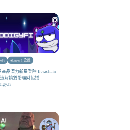
eFi
#
Layer 1 公鏈
產品潛力新星登陸 Berachain
 快速解讀雙幣理財協議
digy.fi