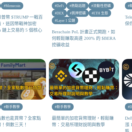
#
Memecoin
#
DeFi
#
熱點話題
#
流動性挖礦
#
#
DEX
#
質押挖礦
#
ETH 生態
普幣 $TRUMP 一戰百
Te
#
Layer 1 公鏈
益，迷因幣戰神加密
保
Sun 鏈上交易的 5 個核心
Berachain PoL 計畫正式開跑，如
何輕鬆賺取高達 200% 的 $BERA
挖礦收益
#
新手教學
#
新手教學
#
D
點數也能買幣？全家點
最簡單的加密貨幣理財，輕鬆賺
De
幣！倒數三天！
幣：交易所理財說明與教學
漲 
態