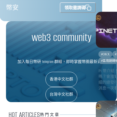
幣安
領取邀請碼
web3 community
#
OKX
#
#
區塊鏈轉
加入每日幣研 Telegram 群組，即時掌握幣圈最新資訊
Pi 幣介紹！
嗎？會漲到
香港中文社群
細的總發行
消息一次
台灣中文社群
HOT ARTICLES
熱門文章