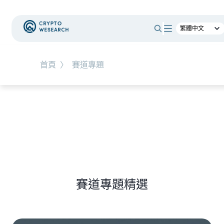
#
RWA
首頁
〉
賽道專題
NEW EVENT
最新活動
NEW ARTICLES
全球最大託管銀行入局！ BNY Mellon 要讓美債交易
24/7 不打烊
賽道專題精選