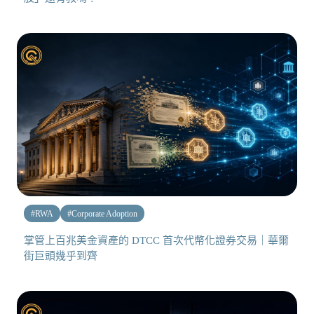
#
RWA
#
Corporate Adoption
掌管上百兆美金資產的 DTCC 首次代幣化證券交易｜華爾
街巨頭幾乎到齊