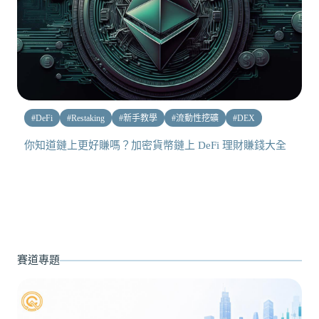
#
DeFi
#
Restaking
#
新手教學
#
流動性挖礦
#
DEX
你知道鏈上更好賺嗎？加密貨幣鏈上 DeFi 理財賺錢大全
賽道專題