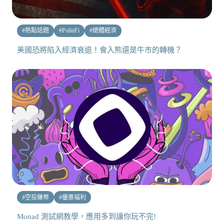
#
熱點話題
#
PolitiFi
#
總體經濟
美國恐將陷入經濟衰退！會入熊還是牛市的轉機？
#
空投賺幣
#
優惠福利
Monad 測試網教學，應用多到讓你玩不完!