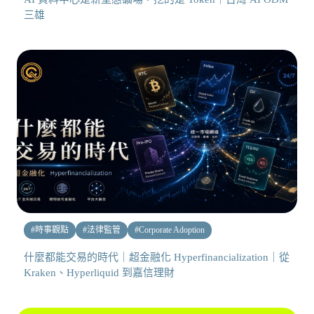
三雄
#
時事觀點
#
法律監管
#
Corporate Adoption
什麼都能交易的時代｜超金融化 Hyperfinancialization｜從
Kraken、Hyperliquid 到嘉信理財