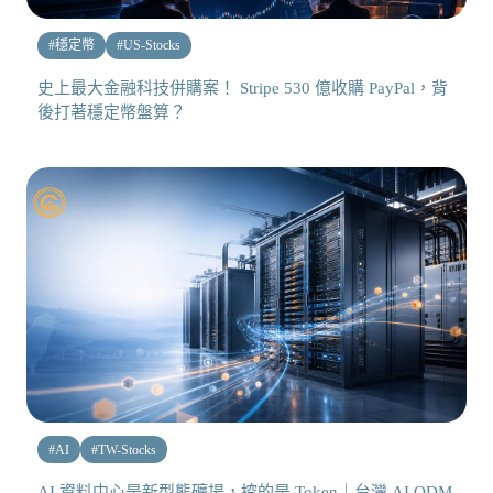
#
穩定幣
#
US-Stocks
史上最大金融科技併購案！ Stripe 530 億收購 PayPal，背
後打著穩定幣盤算？
#
AI
#
TW-Stocks
AI 資料中心是新型態礦場，挖的是 Token｜台灣 AI ODM