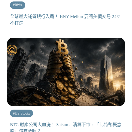
#
RWA
全球最大託管銀行入局！ BNY Mellon 要讓美債交易 24/7
不打烊
#
US-Stocks
BTC 財庫公司大血洗！ Satsuma 清算下市，「比特幣概念
股」還有救嗎？