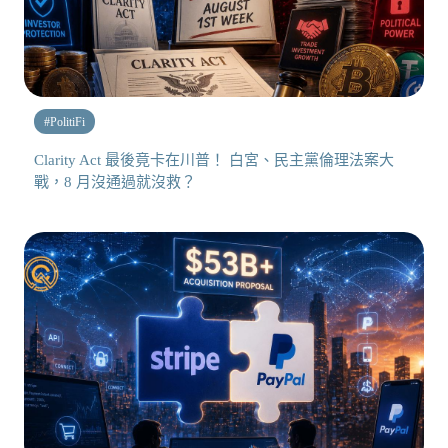
#
PolitiFi
Clarity Act 最後竟卡在川普！ 白宮、民主黨倫理法案大
戰，8 月沒通過就沒救？