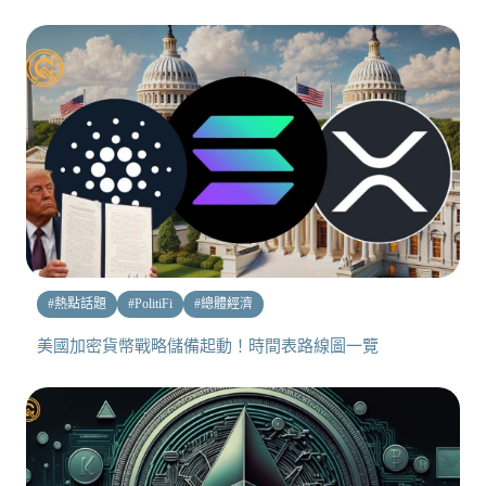
#
熱點話題
#
PolitiFi
#
總體經濟
美國加密貨幣戰略儲備起動！時間表路線圖一覽