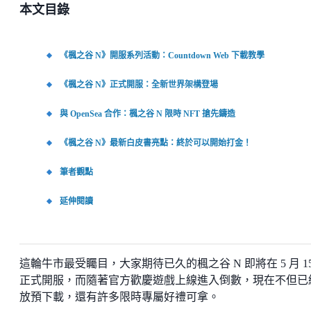
本文目錄
《楓之谷 N》開服系列活動：Countdown Web 下載教學
《楓之谷 N》正式開服：全新世界架構登場
與 OpenSea 合作：楓之谷 N 限時 NFT 搶先鑄造
《楓之谷 N》最新白皮書亮點：終於可以開始打金！
筆者觀點
延伸閱讀
這輪牛市最受矚目，大家期待已久的楓之谷 N 即將在 5 月 15
正式開服，而隨著官方歡慶遊戲上線進入倒數，現在不但已
放預下載，還有許多限時專屬好禮可拿。