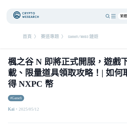
首頁
〉
賽道專題
〉
GameFi/Web3 鏈遊
楓之谷 N 即將正式開服，遊戲
載、限量道具領取攻略！| 如何
得 NXPC 幣
#
Gamefi
Kai
・
2025/05/12