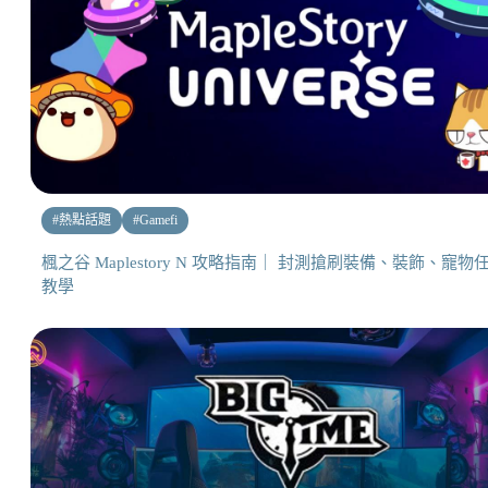
#
熱點話題
#
Gamefi
楓之谷 Maplestory N 攻略指南｜ 封測搶刷裝備、裝飾、寵物
教學