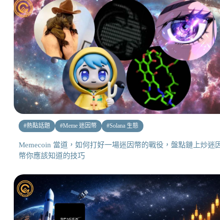
#
熱點話題
#
Meme 迷因幣
#
Solana 生態
Memecoin 當道，如何打好一場迷因幣的戰役，盤點鏈上炒迷
幣你應該知道的技巧