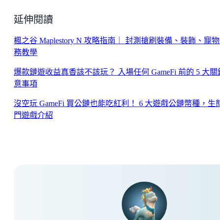
延伸閱讀
楓之谷 Maplestory N 攻略指南｜ 封測搶刷裝備、裝飾、寵
務教學
爆款鏈遊收益真香該不該玩？ 入場任何 GameFi 前的 5 大
意事項
沒空玩 GameFi 買公鏈也能吃紅利！ 6 大遊戲公鏈幣種，生
門遊戲介紹