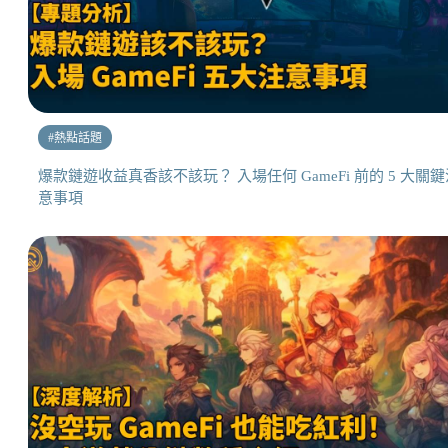
#
熱點話題
爆款鏈遊收益真香該不該玩？ 入場任何 GameFi 前的 5 大關鍵
意事項