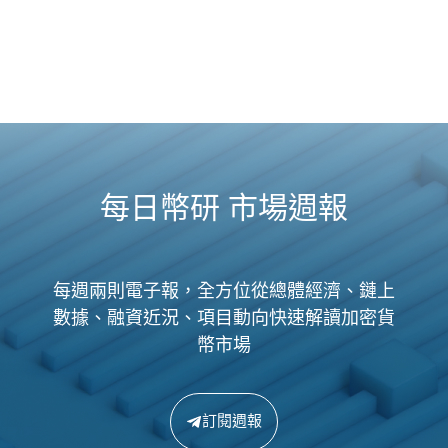
每日幣研 市場週報
每週兩則電子報，全方位從總體經濟、鏈上
數據、融資近況、項目動向快速解讀加密貨
幣市場
訂閱週報