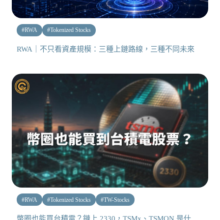
#
RWA
#
Tokenized Stocks
RWA｜不只看資產規模：三種上鏈路線，三種不同未來
#
RWA
#
Tokenized Stocks
#
TW-Stocks
幣圈也能買台積電？鏈上 2330，TSMx、TSMON 是什