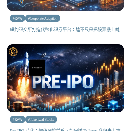
#
RWA
#
Corporate Adoption
紐約證交所打造代幣化證券平台：這不只是把股票搬上鏈
#
RWA
#
Tokenized Stocks
Pre-IPO 時代：價值開始前移，如何透過 Jarsy 參與未上市