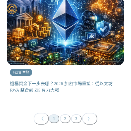
#
ETH 生態
機構資金下一步去哪？2026 加密市場重塑：從以太坊
RWA 整合到 ZK 算力大戰
〈
〉
1
2
3