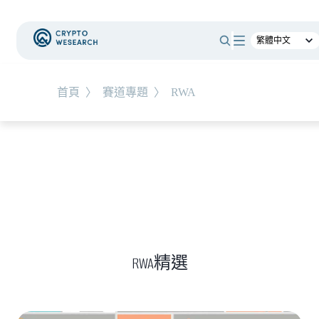
#
總體經濟
#
Corporate Adoption
首頁
〉
賽道專題
〉
RWA
NEW EVENT
最新活動
NEW ARTICLES
加密被採用了，為什麼幣價沒有漲？｜採用、收
入與代幣價值捕獲
RWA精選