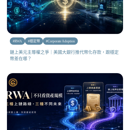
#
RWA
#
穩定幣
#
Corporate Adoption
鏈上美元主導權之爭｜美國大銀行推代幣化存款，跟穩定
幣差在哪？