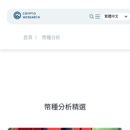
#
時事觀點
首頁
〉
幣種分析
NEW EVENT
最新活動
NEW ARTICLES
老牌交易所 BitMEX 熄燈！ 熊市中，誰能在產業淘
汰潮中生存？
幣種分析精選