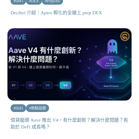
#
DeFi
#
DEX
#
PerpDex
Decibel 介紹｜Aptos 孵化的全鏈上 perp DEX
#
DeFi
#
熱點話題
借貸龍頭 Aave 推出 V4，有什麼創新？解決什麼問題？有
助於 DeFi 成長嗎？