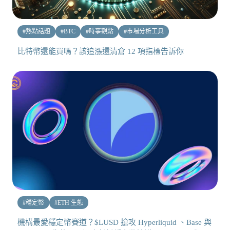
#
熱點話題
#
BTC
#
時事觀點
#
市場分析工具
比特幣還能買嗎？該追漲還清倉 12 項指標告訴你
#
穩定幣
#
ETH 生態
機構最愛穩定幣賽道？$LUSD 搶攻 Hyperliquid 、Base 與