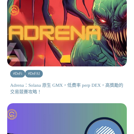
#
DeFi
#
DeFAI
Adrena：Solana 原生 GMX，低費率 perp DEX，高獎勵的
交易競賽攻略！