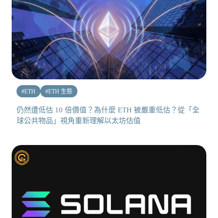
#
ETH
#
ETH 生態
仍然遭低估 10 倍價值？為什麼 ETH 被嚴重低估？從「全
球公共物品」視角重新理解以太坊估值