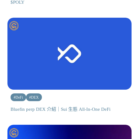
$POLY
#
DeFi
#
DEX
Bluefin perp DEX 介紹｜Sui 生態 All-In-One DeFi