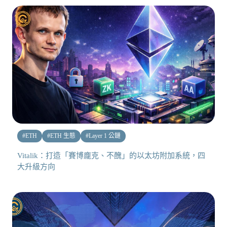
#
ETH
#
ETH 生態
#
Layer 1 公鏈
Vitalik：打造「賽博龐克、不醜」的以太坊附加系統，四
大升級方向