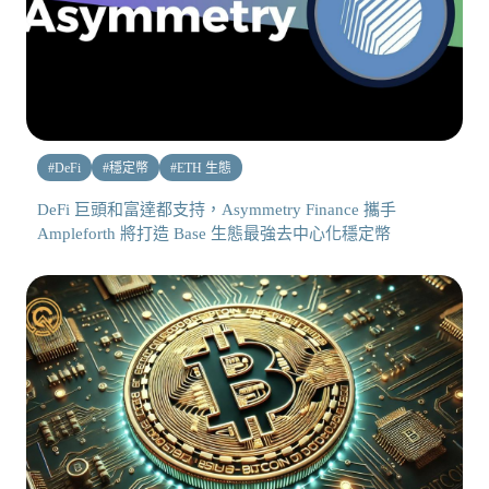
#
DeFi
#
穩定幣
#
ETH 生態
DeFi 巨頭和富達都支持，Asymmetry Finance 攜手
Ampleforth 將打造 Base 生態最強去中心化穩定幣