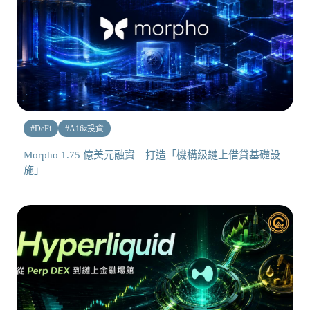
#
DeFi
#
A16z投資
Morpho 1.75 億美元融資｜打造「機構級鏈上借貸基礎設
施」