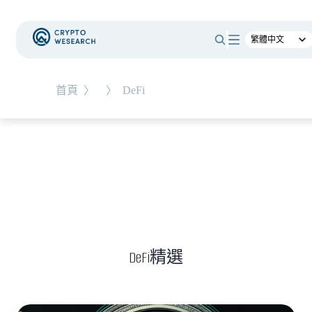
#
時事觀點
首頁
〉
〉
DeFi
NEW EVENT
最新活動
NEW ARTICLES
老牌交易所 BitMEX 熄燈！ 熊市中，誰能在產業淘
汰潮中生存？
DeFi精選