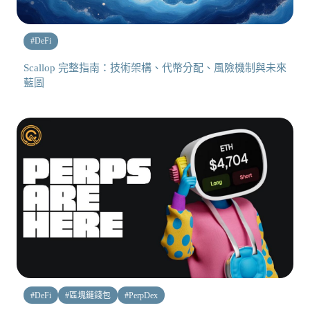
#
DeFi
Scallop 完整指南：技術架構、代幣分配、風險機制與未來
藍圖
#
DeFi
#
區塊鏈錢包
#
PerpDex