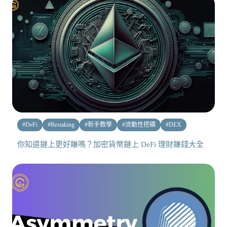
#
DeFi
#
Restaking
#
新手教學
#
流動性挖礦
#
DEX
你知道鏈上更好賺嗎？加密貨幣鏈上 DeFi 理財賺錢大全