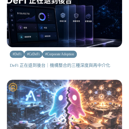
#
DeFi
#
CeDeFi
#
Corporate Adoption
DeFi 正在退到後台｜機構整合的三種深度與再中介化