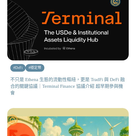
#
DeFi
#
穩定幣
不只是 Ethena 生態的流動性樞紐，更是 TradFi 與 DeFi 融
合的關鍵協議｜Terminal Finance 協議介紹 超早期參與機
會