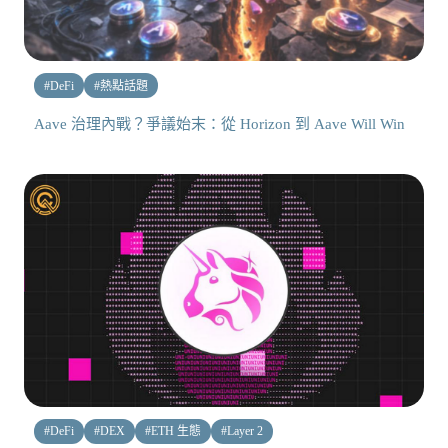
#
DeFi
#
熱點話題
Aave 治理內戰？爭議始末：從 Horizon 到 Aave Will Win
#
DeFi
#
DEX
#
ETH 生態
#
Layer 2