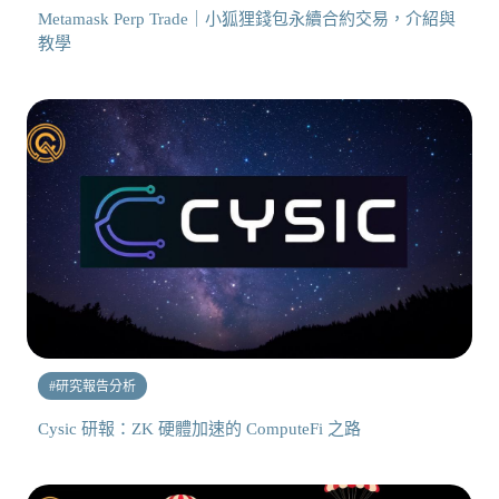
Metamask Perp Trade｜小狐狸錢包永續合約交易，介紹與
教學
#
研究報告分析
Cysic 研報：ZK 硬體加速的 ComputeFi 之路