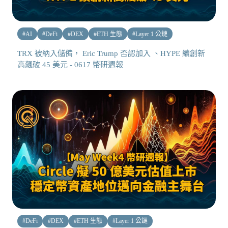
#
AI
#
DeFi
#
DEX
#
ETH 生態
#
Layer 1 公鏈
TRX 被納入儲備， Eric Trump 否認加入 、HYPE 續創新
高飆破 45 美元 - 0617 幣研週報
#
DeFi
#
DEX
#
ETH 生態
#
Layer 1 公鏈