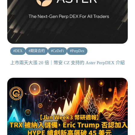
#
DEX
#
期貨合約
#
CeDeFi
#
PerpDex
上市兩天大漲 20 倍｜幣安 CZ 支持的 Aster PerpDEX 介紹