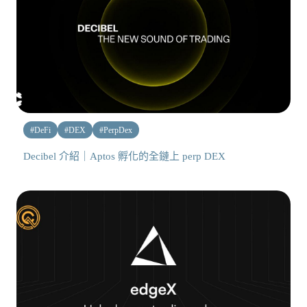
#
DeFi
#
DEX
#
PerpDex
Decibel 介紹｜Aptos 孵化的全鏈上 perp DEX