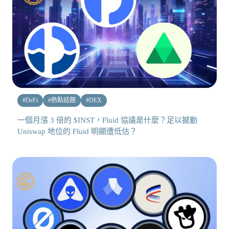
#
DeFi
#
熱點話題
#
DEX
一個月漲 3 倍的 $INST，Fluid 協議是什麼？足以撼動
Uniswap 地位的 Fluid 明顯遭低估？