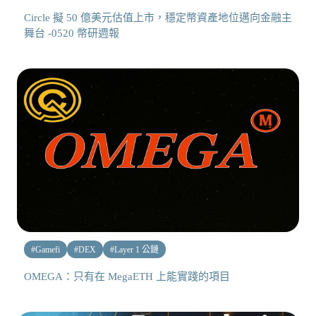
Circle 擬 50 億美元估值上市，穩定幣資產地位邁向金融主
舞台 -0520 幣研週報
#
Gamefi
#
DEX
#
Layer 1 公鏈
OMEGA：只有在 MegaETH 上能實踐的項目