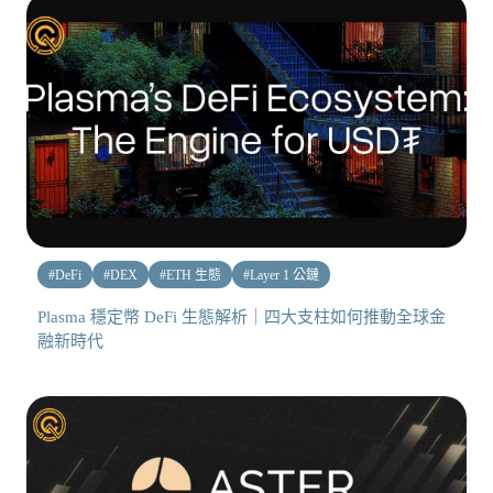
#
DeFi
#
DEX
#
ETH 生態
#
Layer 1 公鏈
Plasma 穩定幣 DeFi 生態解析｜四大支柱如何推動全球金
融新時代