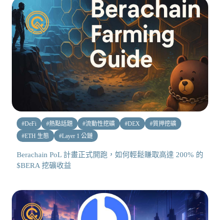
#
DeFi
#
熱點話題
#
流動性挖礦
#
DEX
#
質押挖礦
#
ETH 生態
#
Layer 1 公鏈
Berachain PoL 計畫正式開跑，如何輕鬆賺取高達 200% 的
$BERA 挖礦收益