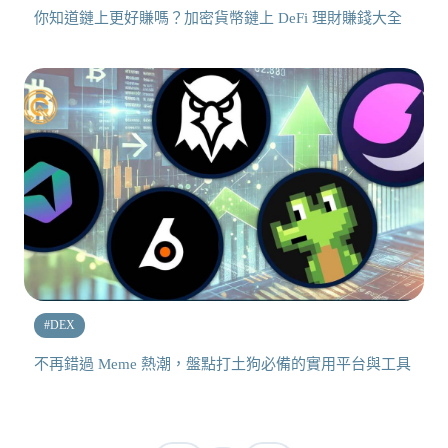
你知道鏈上更好賺嗎？加密貨幣鏈上 DeFi 理財賺錢大全
#
DEX
不再錯過 Meme 熱潮，盤點打土狗必備的實用平台與工具