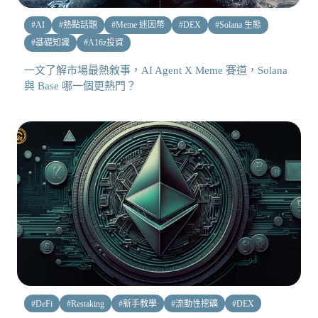
#
AI
#
熱點話題
#
Meme 迷因幣
#
DEX
#
Solana 生態
#
基礎知識
#
A16z投資
一文了解市場最熱敘事，AI Agent X Meme 賽道，Solana
與 Base 哪一個更熱門？
#
DeFi
#
Restaking
#
新手教學
#
流動性挖礦
#
DEX