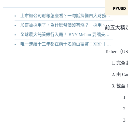
上市櫃公司財報怎麼看？一句話搞懂四大財務報表
加密被採用了，為什麼幣價沒有漲？｜採用、收入與代幣價值捕獲
前五大穩定
全球最大託管銀行入局！ BNY Mellon 要讓美債交易 24/7 不打烊
唯一連續十三年都在前十名的山寨幣：XRP ｜Ripple 2026 介紹
Tether 
完全
由 Can
截至 1