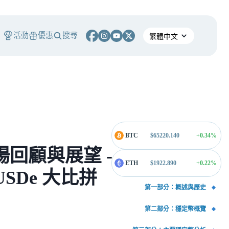
活動
優惠
搜尋
BTC
$
65220.140
+0.34
%
市場回顧與展望 -
ETH
$
1922.890
+0.22
%
USDe 大比拼
第一部分：概述與歷史
第二部分：穩定幣概覽