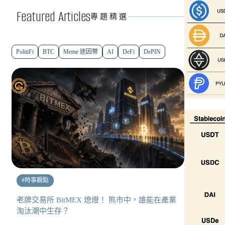
Featured Articles
專題精選
PolitiFi
BTC
Meme 迷因幣
AI
DeFi
DePIN
#
時事觀點
老牌交易所 BitMEX 熄燈！ 熊市中，誰能在產業
淘汰潮中生存？