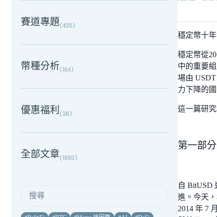
賽道專題
(
435
)
穩定幣十年
穩定幣從20
幣種分析
中的重要組
(
164
)
場由 US
力下降的國
優惠福利
這一篇研究
(
38
)
第一部分
全部文章
(
1860
)
自 Bit
進。今天，
2014 年 7