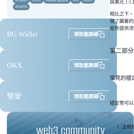
#
PolitiFi
#
BTC
#
Meme 迷因幣
#
AI
#
DeFi
與美元 1:
#
DePIN
相比之下，現代
現了顯著的
易所提供流
BG Wallet
領取邀請碼
第二部分
OKX
領取邀請碼
常見的穩
幣安
領取邀請碼
穩定幣可以
web3 community
法幣