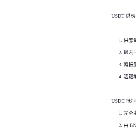
USDT 供
供應量
過去一
轉帳量
活躍
USDC 抵
完全
由 BNY