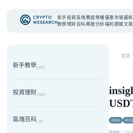
新手
投資
區塊
賽道
幣種
優惠
市場
最新
教學
理財
百科
專題
分析
福利
週報
文章
NEW EVENT
最新活動
首頁
新手教學
(
127
)
ins
投資理財
(
150
)
USD
區塊百科
#
DeFi
#
US
(
77
)
Alvin
・
2024