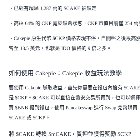
・已經有超過 1,287 萬的 $CAKE 被鎖定
・高達 64% 的 CKP 處於鎖倉狀態，CKP 市值目前僅 254 
・Cakepie 原生代幣 $CKP 價格表現不俗，自開盤之後最高
曾至 13.5 美元，也就是 IDO 價格的 9 倍之多。
如何使用 Cakepie：Cakepie 收益玩法教學
要使用 Cakepie 賺取收益，首先你需要在錢包內擁有 $CAKE
是 $CKP。$CAKE 可以直接在幣安交易所買到，也可以選
買 $BNB 提到錢包，使用 Pancakeswap 進行 Swap 兌幣購買
$CAKE 或 $CKP。
將 $CAKE 轉換 $mCAKE，質押並獲得獎勵 $CKP