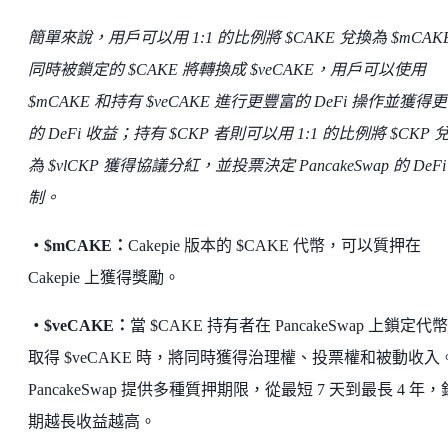
簡單來說，用戶可以用 1:1 的比例將 $CAKE 兌換為 $mCAK
同時被鎖定的 $CAKE 將轉換成 $veCAKE，用戶可以使用
$mCAKE 和持有 $veCAKE 進行更豐富的 DeFi 操作並獲得
的 DeFi 收益；持有 $CKP 者則可以用 1:1 的比例將 $CKP 
為 $vlCKP 獲得協議分紅，並投票決定 PancakeSwap 的 DeFi
制。
・$mCAKE：
Cakepie 版本的 $CAKE 代幣，可以質押在
Cakepie 上獲得獎勵。
・$veCAKE：
當 $CAKE 持有者在 PancakeSwap 上鎖定代
取得 $veCAKE 時，將同時獲得治理權、投票權和被動收入
PancakeSwap 提供多種質押期限，從最短 7 天到最長 4 年
期越長收益越高。