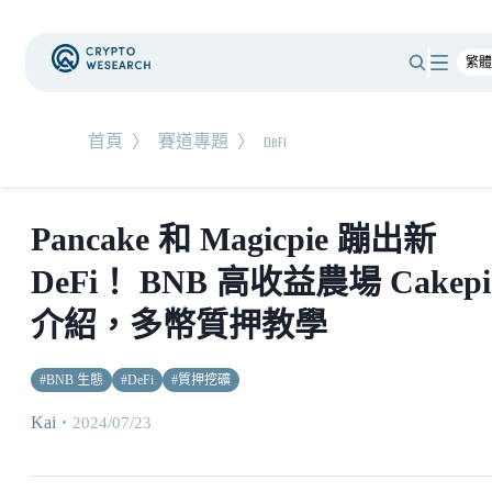
首頁
〉
賽道專題
〉
DeFi
Pancake 和 Magicpie 蹦出新
DeFi！ BNB 高收益農場 Cakepi
介紹，多幣質押教學
#
BNB 生態
#
DeFi
#
質押挖礦
Kai
・
2024/07/23