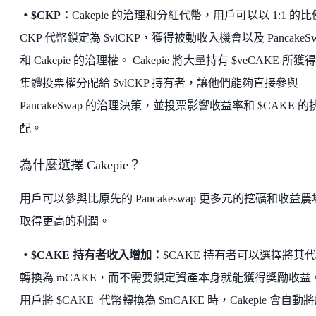
・$CKP：
Cakepie 的治理和分紅代幣，用戶可以以 1:1 的
CKP 代幣鎖定為 $vlCKP，獲得被動收入機會以及 PancakeSw
和 Cakepie 的治理權。 Cakepie 將大量持有 $veCAKE 所獲
集體投票權分配給 $vlCKP 持有者，讓他們能夠直接參與
PancakeSwap 的治理決策，並投票影響收益率和 $CAKE 的
配。
為什麼選擇 Cakepie？
用戶可以參與比原先的 Pancakeswap 更多元的挖礦和收益
取得更高的利潤。
・$CAKE 持有者收入增加：
$CAKE 持有者可以選擇將其
轉換為 mCAKE，而不需要鎖定資產本身就能獲得獎勵收益
用戶將 $CAKE 代幣轉換為 $mCAKE 時，Cakepie 會自動