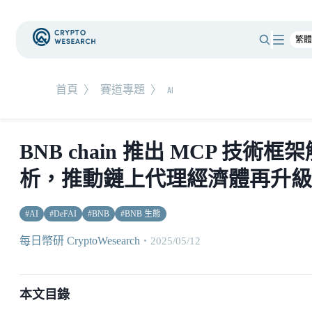
首頁
〉
賽道專題
〉
AI
BNB chain 推出 MCP 技術框架
析，推動鏈上代理經濟體再升級
#
AI
#
DeFAI
#
BNB
#
BNB 生態
每日幣研 CryptoWesearch
・
2025/05/12
本文目錄