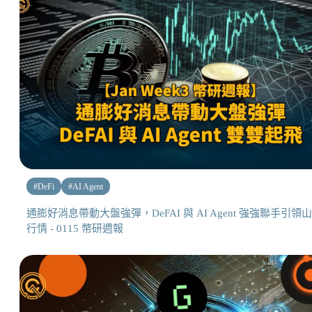
#
DeFi
#
AI Agent
通膨好消息帶動大盤強彈，DeFAI 與 AI Agent 強強聯手引領
行情 - 0115 幣研週報