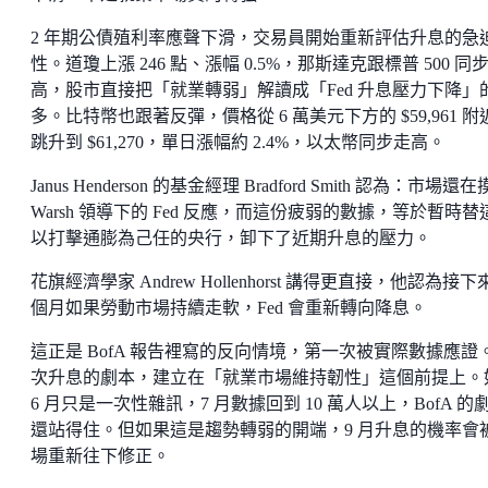
2 年期公債殖利率應聲下滑，交易員開始重新評估升息的急
性。道瓊上漲 246 點、漲幅 0.5%，那斯達克跟標普 500 同
高，股市直接把「就業轉弱」解讀成「Fed 升息壓力下降」
多。比特幣也跟著反彈，價格從 6 萬美元下方的 $59,961 附
跳升到 $61,270，單日漲幅約 2.4%，以太幣同步走高。
Janus Henderson 的基金經理 Bradford Smith 認為：市場還
Warsh 領導下的 Fed 反應，而這份疲弱的數據，等於暫時替
以打擊通膨為己任的央行，卸下了近期升息的壓力。
花旗經濟學家 Andrew Hollenhorst 講得更直接，他認為接下
個月如果勞動市場持續走軟，Fed 會重新轉向降息。
這正是 BofA 報告裡寫的反向情境，第一次被實際數據應證
次升息的劇本，建立在「就業市場維持韌性」這個前提上。
6 月只是一次性雜訊，7 月數據回到 10 萬人以上，BofA 的
還站得住。但如果這是趨勢轉弱的開端，9 月升息的機率會
場重新往下修正。