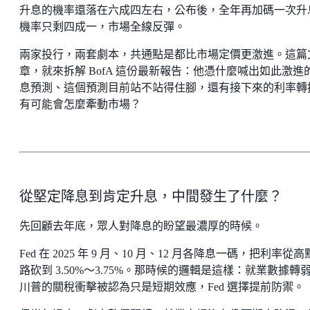
升息的機率還落在六成四左右，公布後，全年再加碼一次升
機率只剩四成一，市場全線反彈。
兩家投行，兩套劇本，共通點是都比市場定價更激進。這篇
章，就來拆解 BofA 這份最新報告：他憑什麼喊出如此激進
息預測、這個預測目前站不站得住腳，還有接下來的利率轉
有可能會怎麼牽動市場？
從堅定降息到肯定升息，中間發生了什麼？
先回顧去年底，眾人對降息的盼望最濃厚的時候。
Fed 在 2025 年 9 月、10 月、12 月各降息一碼，把利率從
路砍到 3.50%～3.75%。那時候的邏輯是這樣：就業數據轉
川普的關稅衝擊被認為只是短期效應，Fed 選擇提前防禦。