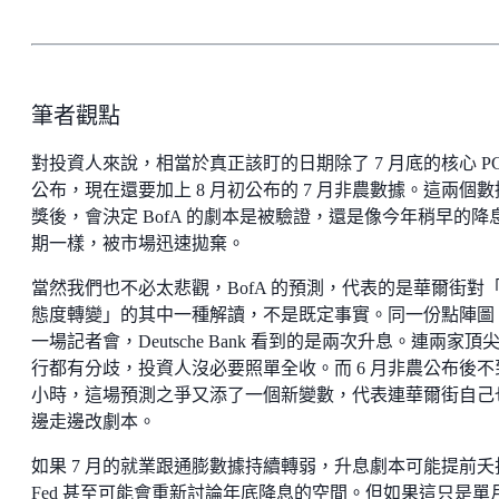
筆者觀點
對投資人來說，相當於真正該盯的日期除了 7 月底的核心 PC
公布，現在還要加上 8 月初公布的 7 月非農數據。這兩個數
獎後，會決定 BofA 的劇本是被驗證，還是像今年稍早的降
期一樣，被市場迅速拋棄。
當然我們也不必太悲觀，BofA 的預測，代表的是華爾街對「F
態度轉變」的其中一種解讀，不是既定事實。同一份點陣圖
一場記者會，Deutsche Bank 看到的是兩次升息。連兩家頂
行都有分歧，投資人沒必要照單全收。而 6 月非農公布後不
小時，這場預測之爭又添了一個新變數，代表連華爾街自己
邊走邊改劇本。
如果 7 月的就業跟通膨數據持續轉弱，升息劇本可能提前夭
Fed 甚至可能會重新討論年底降息的空間。但如果這只是單