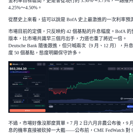
金利率目標區間，更是會從現行的 3.50%～3.75%，一路推
4.25%～4.50%。
從歷史上來看，這可以說是 BofA 史上最激進的一次利率預
市場目前的定價，只反映約 42 個基點的升息幅度。BofA 的
版本，比市場共識早三個月出手，力道也重了將近一倍。
Deutsche Bank 隨後跟進，但只喊兩次（9 月、12 月），升
度 50 個基點，態度明顯保守許多。
不過，市場好像沒那麼買單。7 月 2 日六月非農公布後，9 
息的機率直接被砍掉一大截——公布前，CME FedWatch 對 9