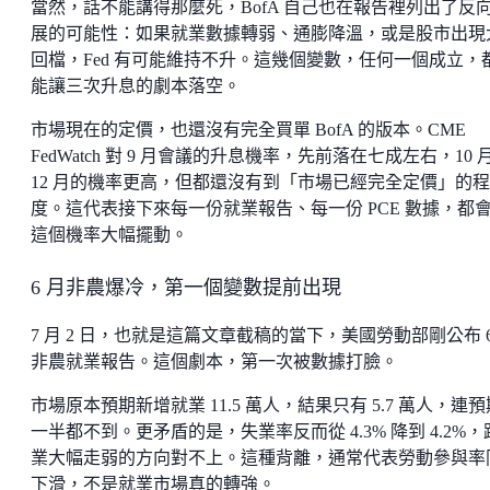
當然，話不能講得那麼死，BofA 自己也在報告裡列出了反
展的可能性：如果就業數據轉弱、通膨降溫，或是股市出現
回檔，Fed 有可能維持不升。這幾個變數，任何一個成立，
能讓三次升息的劇本落空。
市場現在的定價，也還沒有完全買單 BofA 的版本。CME
FedWatch 對 9 月會議的升息機率，先前落在七成左右，10 
12 月的機率更高，但都還沒有到「市場已經完全定價」的程
度。這代表接下來每一份就業報告、每一份 PCE 數據，都
這個機率大幅擺動。
6 月非農爆冷，第一個變數提前出現
7 月 2 日，也就是這篇文章截稿的當下，美國勞動部剛公布 6
非農就業報告。這個劇本，第一次被數據打臉。
市場原本預期新增就業 11.5 萬人，結果只有 5.7 萬人，連
一半都不到。更矛盾的是，失業率反而從 4.3% 降到 4.2%，
業大幅走弱的方向對不上。這種背離，通常代表勞動參與率
下滑，不是就業市場真的轉強。