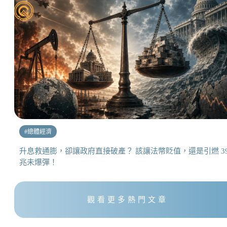
#
總體經濟
升息救通膨，卻讓政府直接破產？ 該讓法幣貶值，還是引燃 3
兆未爆彈！
觀看更多熱門文章