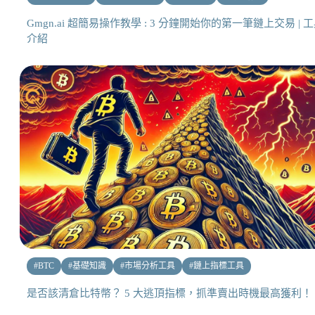
Gmgn.ai 超簡易操作教學 : 3 分鐘開始你的第一筆鏈上交易 | 
介紹
#
BTC
#
基礎知識
#
市場分析工具
#
鏈上指標工具
是否該清倉比特幣？ 5 大逃頂指標，抓準賣出時機最高獲利！