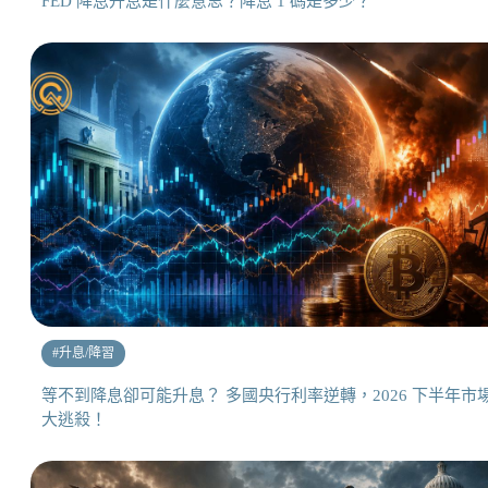
FED 降息升息是什麼意思？降息 1 碼是多少？
#
升息/降習
等不到降息卻可能升息？ 多國央行利率逆轉，2026 下半年市
大逃殺！