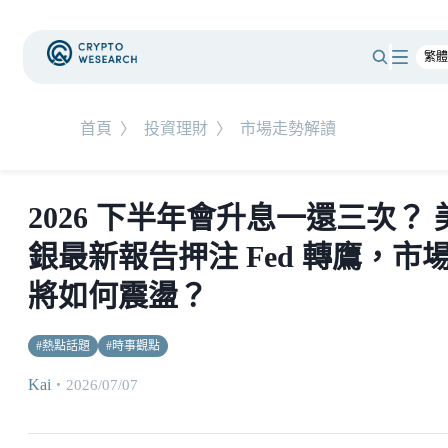
首頁
〉
投資理財
〉
市場走勢解讀
2026 下半年會升息一還三次？ 
銀最新報告押注 Fed 轉鷹，市
將如何震盪？
#
熱點話題
#
時事觀點
Kai
・
2026/07/07