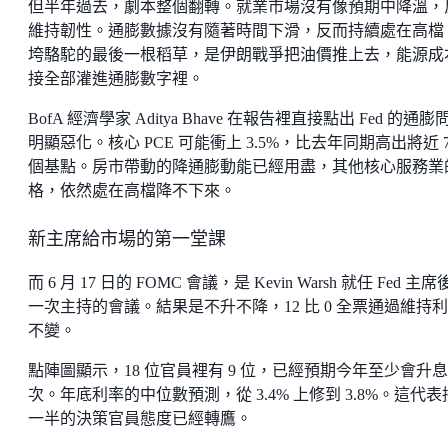
但半年過去，劇本整個翻轉。就業市場沒有像預期中降溫，
維持韌性。通膨數據沒有隨著時間下滑，反而持續處在高檔
垮駱駝的最後一根稻草，是伊朗戰爭把油價推上去，能源成
接全部灌進通膨數字裡。
BofA 經濟學家 Aditya Bhave 在報告裡直接點出 Fed 的通膨
明顯惡化。核心 PCE 可能衝上 3.5%，比去年同期高出將近 7
個基點。房市帶動的降通膨動能已經用盡，其他核心服務業
格，依然處在高檔降不下來。
新主席給市場的第一堂課
而 6 月 17 日的 FOMC 會議，是 Kevin Warsh 就任 Fed 主
一次主持的會議。結果是不升不降，12 比 0 全票通過維持
不變。
點陣圖顯示，18 位官員裡有 9 位，已經預期今年至少會升
次。年底利率的中位數預測，從 3.4% 上修到 3.8%。這代表
一半的決策官員態度已經轉鷹。