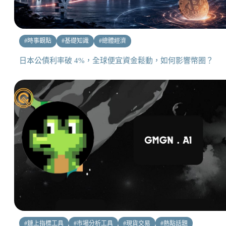
#
時事觀點
#
基礎知識
#
總體經濟
日本公債利率破 4%，全球便宜資金鬆動，如何影響幣圈？
#
鏈上指標工具
#
市場分析工具
#
現貨交易
#
熱點話題