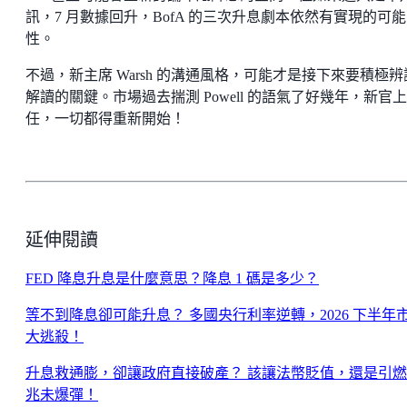
訊，7 月數據回升，BofA 的三次升息劇本依然有實現的可能
性。
不過，新主席 Warsh 的溝通風格，可能才是接下來要積極辨
解讀的關鍵。市場過去揣測 Powell 的語氣了好幾年，新官上
任，一切都得重新開始！
延伸閱讀
FED 降息升息是什麼意思？降息 1 碼是多少？
等不到降息卻可能升息？ 多國央行利率逆轉，2026 下半年
大逃殺！
升息救通膨，卻讓政府直接破產？ 該讓法幣貶值，還是引燃 
兆未爆彈！