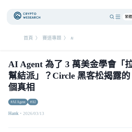
首頁
〉
賽道專題
〉
AI
AI Agent 為了 3 萬美金學會「
幫結派」？Circle 黑客松揭露的 
個真相
#
AI Agent
#
AI
Hank
・
2026/03/13