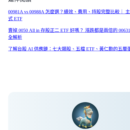
00981A vs 00988A 怎麼選？績效、費用、持股完整比較｜ 
式 ETF
賣掉 0050 All in 存股正二 ETF 好嗎？ 漲跌都是兩倍的 0063
全解析
了解台股 AI 供應鏈：七大類股、五檔 ETF、黃仁勳的五層