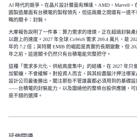
AI 時代的競爭，在晶片設計層面有輝達、AMD、Marvell，
圓製造層面有台積電的製程領先，但這兩層之間還有一道不
略的關卡：封裝。
大摩報告說明了一件事：算力需求的增速，正在超過封裝產
以跟上的速度。2027 年全球 CoWoS 需求 269.4 萬片，是 202
年的 7.2 倍；英特爾 EMIB 的崛起是真實的長期變數，但 202
年之前，這道關卡仍然只有台積電能完整把守。
這種「需求多元化、供給高度集中」的結構，在 2027 年只
加緊繃，不會緩解。對投資人而言，與其絞盡腦汁押注哪家
設計公司最後勝出，關注那些不管誰贏都必須用到的基礎設
——台積電的封裝能力，以及圍繞他的整條台股供應鏈，可
是不錯的選擇。
延伸閱讀