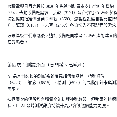
台積電與日月光投控 2026 年先進封裝資本支出合計年增約
29%，帶動設備廠需求。弘塑（3131）是台積電 CoWoS 製
洗設備的指定供應商；辛耘（3583）濕製程設備自製比重持
升；萬潤（6187）、志聖（2467）各自切入不同製程段需求
玻璃基板世代來臨後，這批設備廠同樣是 CoPoS 產能建置
在受惠者。
第四層：測試介面（高門檻、高毛利）
AI 晶片封裝後的測試複雜度遠超傳統晶片，帶動旺矽
（6223）、穎崴（6515）、精測（6510）的高階探針卡與
需求。
這個層次的個股和台積電產能排程連動較弱，但受惠的持續
長，且 AI 晶片測試難度持續升高只會讓議價能力更強。