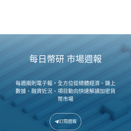
每日幣研 市場週報
每週兩則電子報，全方位從總體經濟、鏈上
數據、融資近況、項目動向快速解讀加密貨
幣市場
訂閱週報