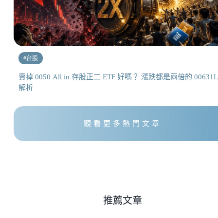
#
台股
賣掉 0050 All in 存股正二 ETF 好嗎？ 漲跌都是兩倍的 00631L
解析
觀看更多熱門文章
推薦文章