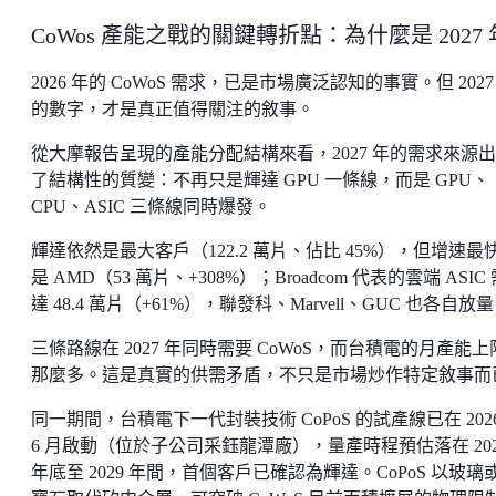
CoWos 產能之戰的關鍵轉折點：為什麼是 2027 
2026 年的 CoWoS 需求，已是市場廣泛認知的事實。但 2027
的數字，才是真正值得關注的敘事。
從大摩報告呈現的產能分配結構來看，2027 年的需求來源
了結構性的質變：不再只是輝達 GPU 一條線，而是 GPU、
CPU、ASIC 三條線同時爆發。
輝達依然是最大客戶（122.2 萬片、佔比 45%），但增速最
是 AMD（53 萬片、+308%）；Broadcom 代表的雲端 ASIC
達 48.4 萬片（+61%），聯發科、Marvell、GUC 也各自放
三條路線在 2027 年同時需要 CoWoS，而台積電的月產能上
那麼多。這是真實的供需矛盾，不只是市場炒作特定敘事而
同一期間，台積電下一代封裝技術 CoPoS 的試產線已在 2026
6 月啟動（位於子公司采鈺龍潭廠），量產時程預估落在 202
年底至 2029 年間，首個客戶已確認為輝達。CoPoS 以玻璃