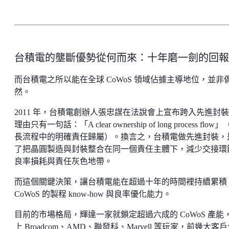
台積電的壟斷優勢從何而來：十年磨一劍的回報
而台積電之所以能在全球 CoWoS 領域佔據主導地位，並非
然。
2011 年，台積電創辦人張忠謀在法說會上宣布跨入先進封
理由只有一句話：「A clear ownership of long process flow
長流程中的明確責任歸屬）。換言之，台積電做先進封裝，
了把晶圓製造與封裝整合在同一個責任主體下，減少交接環
良率損耗與責任灰色地帶。
而這個關鍵決策，讓台積電能在超過十年的時間裡持續累積
CoWoS 的製程 know-how 與良率優化能力。
目前的市場格局，輝達一家就鎖定超過六成的 CoWoS 產能
上 Broadcom、AMD、聯發科、Marvell 等玩家，前幾大客