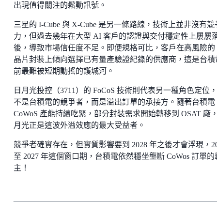
出現值得關注的鬆動訊號。
三星的 I-Cube 與 X-Cube 是另一條路線，技術上並非沒有競
力，但過去幾年在大型 AI 客戶的認證與交付穩定性上屢屢
後，導致市場信任度不足。即便規格可比，客戶在高風險的 
晶片封裝上傾向選擇已有量產驗證紀錄的供應商，這是台積
前最難被短期動搖的護城河。
日月光投控（3711）的 FoCoS 技術則代表另一種角色定位
不是台積電的競爭者，而是溢出訂單的承接方。隨著台積電
CoWoS 產能持續吃緊，部分封裝需求開始轉移到 OSAT 廠
月光正是這波外溢效應的最大受益者。
競爭者確實存在，但實質影響要到 2028 年之後才會浮現，20
至 2027 年這個窗口期，台積電依然穩坐壟斷 CoWos 訂單的
主！