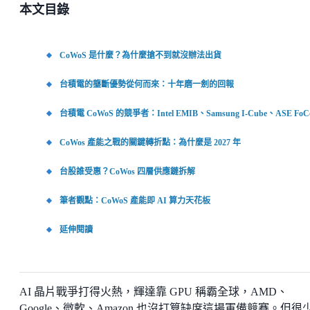
本文目錄
CoWoS 是什麼？為什麼搶不到就沒辦法出貨
台積電的壟斷優勢從何而來：十年磨一劍的回報
台積電 CoWoS 的競爭者：Intel EMIB、Samsung I-Cube、ASE FoC
CoWos 產能之戰的關鍵轉折點：為什麼是 2027 年
台股誰受惠？CoWos 四層供應鏈拆解
筆者觀點：CoWoS 產能即 AI 算力天花板
延伸閱讀
AI 晶片戰爭打得火熱，輝達靠 GPU 稱霸全球，AMD、
Google、微軟、Amazon 也沒打算缺席這場軍備競賽。但很