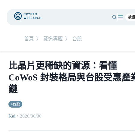
首頁
〉
賽道專題
〉
台股
比晶片更稀缺的資源：看懂
CoWoS 封裝格局與台股受惠產
鏈
#
台股
Kai
・
2026/06/30