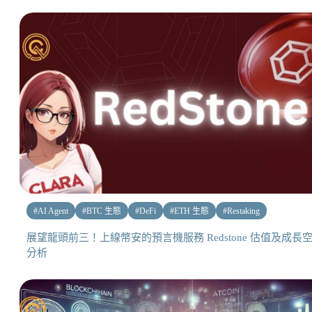
#
AI Agent
#
BTC 生態
#
DeFi
#
ETH 生態
#
Restaking
展望龍頭前三！上線幣安的預言機服務 Redstone 估值及成長
分析