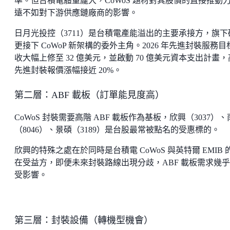
準。但台積電體量龐大，CoWoS 題材對其股價的直接推動
遠不如對下游供應鏈廠商的影響。
日月光投控（3711）是台積電產能溢出的主要承接方，旗下
更接下 CoWoP 新架構的委外主角。2026 年先進封裝服務目
收大幅上修至 32 億美元，並啟動 70 億美元資本支出計畫
先進封裝報價漲幅接近 20%。
第二層：ABF 載板（訂單能見度高）
CoWoS 封裝需要高階 ABF 載板作為基板，欣興（3037）
（8046）、景碩（3189）是台股最常被點名的受惠標的。
欣興的特殊之處在於同時是台積電 CoWoS 與英特爾 EMIB 
在受益方，即便未來封裝路線出現分歧，ABF 載板需求幾
受影響。
第三層：封裝設備（轉機型機會）