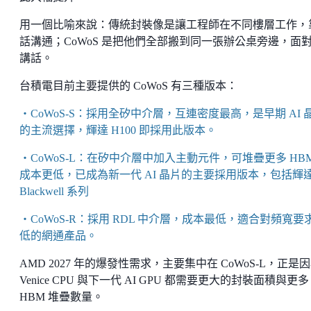
用一個比喻來說：傳統封裝像是讓工程師在不同樓層工作，
話溝通；CoWoS 是把他們全部搬到同一張辦公桌旁邊，面
講話。
台積電目前主要提供的 CoWoS 有三種版本：
・CoWoS-S：採用全矽中介層，互連密度最高，是早期 AI 
的主流選擇，輝達 H100 即採用此版本。
・CoWoS-L：在矽中介層中加入主動元件，可堆疊更多 HB
成本更低，已成為新一代 AI 晶片的主要採用版本，包括輝
Blackwell 系列
・CoWoS-R：採用 RDL 中介層，成本最低，適合對頻寬要
低的網通產品。
AMD 2027 年的爆發性需求，主要集中在 CoWoS-L，正是
Venice CPU 與下一代 AI GPU 都需要更大的封裝面積與更多
HBM 堆疊數量。