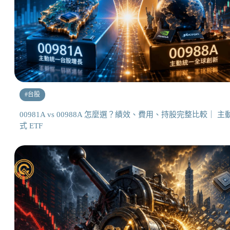
#
台股
00981A vs 00988A 怎麼選？績效、費用、持股完整比較｜ 主
式 ETF