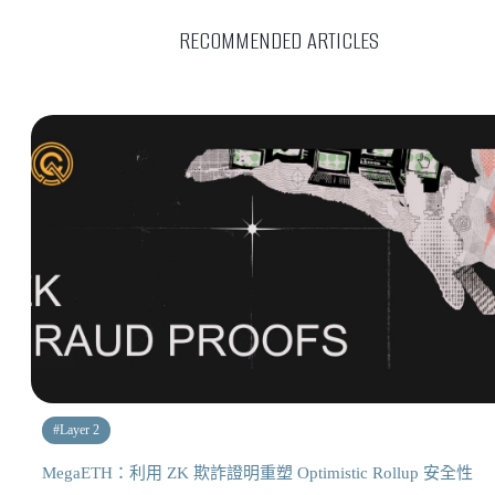
RECOMMENDED ARTICLES
#
Layer 2
MegaETH：利用 ZK 欺詐證明重塑 Optimistic Rollup 安全性