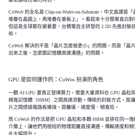
CoWoS 的全名是 Chip-on-Wafer-on-Substrate，中文直譯是
堆疊在晶圓上，再堆疊在基板上」。看起來十分簡單直白對
但這是全球都在搶著要，台積電自主研發的 2.5D 先進封裝
術。
CoWoS 解決的不是「晶片怎麼做更小」的問題，而是「晶
出來之後，怎麼跟記憶體高速溝通」的問題。
GPU 是如何運作的：CoWos 扮演的角色
一顆 AI GPU 要真正發揮算力，需要大量資料在 GPU 晶粒
頻寬記憶體（HBM）之間高速流動。傳統的封裝方式，是
片之間透過電路板連接，距離遠、速度慢、頻寬低。
而 CoWoS 的作法是把 GPU 晶粒和多顆 HBM 並排在同一
介層上，讓他們用極短的物理距離直接溝通，傳輸速度和頻
此大幅提升。