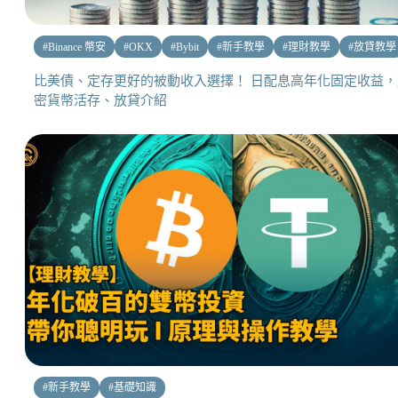
#
Binance 幣安
#
OKX
#
Bybit
#
新手教學
#
理財教學
#
放貸教學
比美債、定存更好的被動收入選擇！ 日配息高年化固定收益，
密貨幣活存、放貸介紹
#
新手教學
#
基礎知識