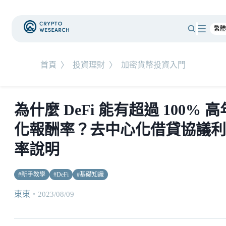
首頁
〉
投資理財
〉
加密貨幣投資入門
為什麼 DeFi 能有超過 100% 高
化報酬率？去中心化借貸協議利
率說明
#
新手教學
#
DeFi
#
基礎知識
東東
・
2023/08/09