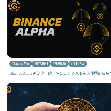
#
Binance 幣安
#
優惠福利
#
時事觀點
#
活動消息
Binance Alpha 新活動上線，在 ZKJ & KOGE 崩盤後還能玩嗎?