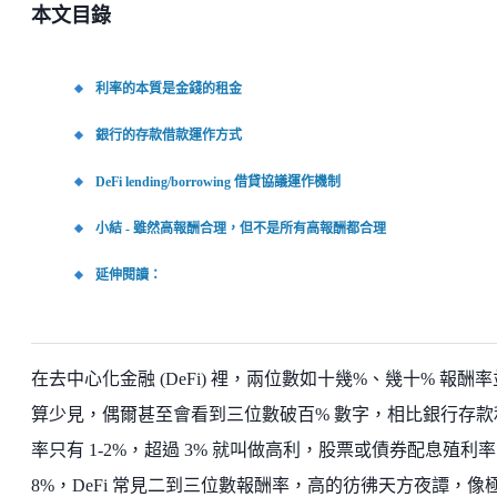
本文目錄
利率的本質是金錢的租金
銀行的存款借款運作方式
DeFi lending/borrowing 借貸協議運作機制
小結 - 雖然高報酬合理，但不是所有高報酬都合理
延伸閱讀：
在去中心化金融 (DeFi) 裡，兩位數如十幾%、幾十% 報酬
算少見，偶爾甚至會看到三位數破百% 數字，相比銀行存款
率只有 1-2%，超過 3% 就叫做高利，股票或債券配息殖利率 
8%，DeFi 常見二到三位數報酬率，高的彷彿天方夜譚，像