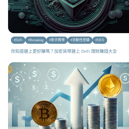
#
DeFi
#
Restaking
#
新手教學
#
流動性挖礦
#
DEX
你知道鏈上更好賺嗎？加密貨幣鏈上 DeFi 理財賺錢大全