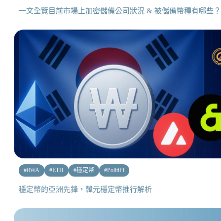
一文全覽目前市場上加密儲備公司狀況 & 被儲備幣種有哪些？
#
RWA
#
ETH
#
穩定幣
#
PolitiFi
穩定幣的亞洲先鋒，韓元穩定幣推行解析