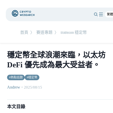
首頁
〉
賽道專題
〉
Stablecoin 穩定幣
穩定幣全球浪潮來臨，以太坊
DeFi 優先成為最大受益者。
#
熱點話題
#
穩定幣
Andrew
・
2025/08/15
本文目錄