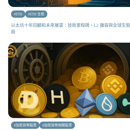
#
ETH
#
ETH 生態
以太坊十年回顧和未來展望：技術里程碑、L2 擴容與全球生
設
#
加密貨幣股票
#
加密貨幣相關股票