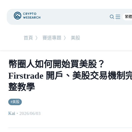
首頁
〉
賽道專題
〉
美股
幣圈人如何開始買美股？
Firstrade 開戶、美股交易機制
整教學
#
美股
Kai
・
2026/06/03