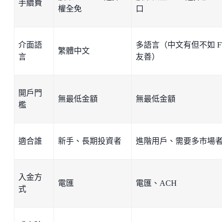
手續費
權全免
口
介面語
多語言（中文有但不如 F
繁體中文
言
友善）
開戶門
無最低金額
無最低金額
檻
適合誰
新手、長期投資者
進階用戶、需要多市場
入金方
電匯
電匯、ACH
式