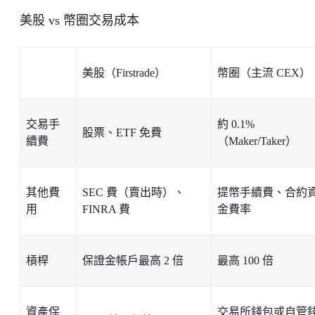
美股 vs 幣圈交易成本
美股（Firstrade）
幣圈（主流 CEX）
交易手
約 0.1%
股票、ETF 免費
續費
（Maker/Taker）
其他費
SEC 費（賣出時）、
提幣手續費、合約
用
FINRA 費
金費率
槓桿
保證金帳戶最高 2 倍
最高 100 倍
資產保
交易所錢包或自管