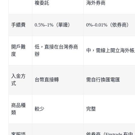
複委託
海外券商
手續費
0.5%–1%（單邊）
0%–0.01%（依券商）
開戶難
低，直接在台灣券商
中，需線上開立海外帳
度
辦
入金方
台幣直接轉
需自行換匯電匯
式
商品種
較少
完整
類
客服語
依券商（Firstrade 有中