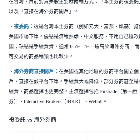
在台灣，目前要買美股主要就兩種方式：「本土券商複委託
以及「直接在海外券商開戶」。
・複委託：
透過台灣本土券商（例如元大、富邦、凱基）幫
美國市場下單。優點是流程熟悉、中文服務、不用自己匯款
國；缺點是手續費貴，通常 0.5%–1%，遠高於海外券商，而
可交易的商品種類也比較少。
・海外券商直接開戶：
在美國或其他地區的券商平台開立個
戶，直接在該平台下單。手續費大幅降低，部分券商甚至是
續費，商品選擇也更完整。主流選擇包括 Firstrade（第一證
券）、Interactive Brokers（IBKR）、Webull。
複委託 vs 海外券商