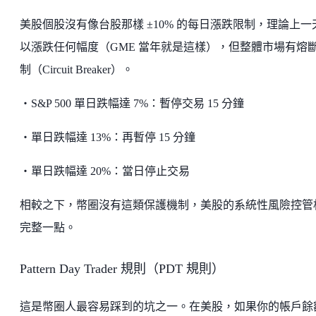
美股個股沒有像台股那樣 ±10% 的每日漲跌限制，理論上一
以漲跌任何幅度（GME 當年就是這樣），但整體市場有熔
制（Circuit Breaker）。
・S&P 500 單日跌幅達 7%：暫停交易 15 分鐘
・單日跌幅達 13%：再暫停 15 分鐘
・單日跌幅達 20%：當日停止交易
相較之下，幣圈沒有這類保護機制，美股的系統性風險控管
完整一點。
Pattern Day Trader 規則（PDT 規則）
這是幣圈人最容易踩到的坑之一。在美股，如果你的帳戶餘