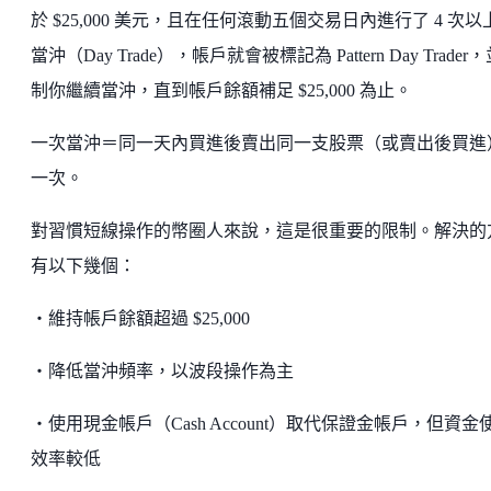
於 $25,000 美元，且在任何滾動五個交易日內進行了 4 次以
當沖（Day Trade），帳戶就會被標記為 Pattern Day Trader
制你繼續當沖，直到帳戶餘額補足 $25,000 為止。
一次當沖＝同一天內買進後賣出同一支股票（或賣出後買進
一次。
對習慣短線操作的幣圈人來說，這是很重要的限制。解決的
有以下幾個：
・維持帳戶餘額超過 $25,000
・降低當沖頻率，以波段操作為主
・使用現金帳戶（Cash Account）取代保證金帳戶，但資金
效率較低