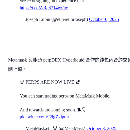
We’re designing an experience that…
https://t.co/ARa6714wOw
— Joseph Lubin (@ethereumJoseph)
October 6, 2025
Metamask 與龍頭 perpDEX Hyperliquid 合作的錢包內合約
剛上線。
🚨 PERPS ARE NOW LIVE 🚨
You can start trading perps on MetaMask Mobile.
And rewards are coming soon. 🧵👇
pic.twitter.com/J2lgZvlpmr
— MetaMask.eth 🦊 (@MetaMask)
October 8, 2025