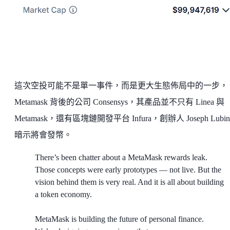
這次空投可能不是單一事件，而是更大生態佈局中的一步，
Metamask 背後的公司 Consensys，其產品並不只有 Linea 與
Metamask，還有區塊鏈開發平台 Infura，創辦人 Joseph Lubin
暗示將會發幣。
There’s been chatter about a MetaMask rewards leak.
Those concepts were early prototypes — not live. But the
vision behind them is very real. And it is all about building
a token economy.
MetaMask is building the future of personal finance.