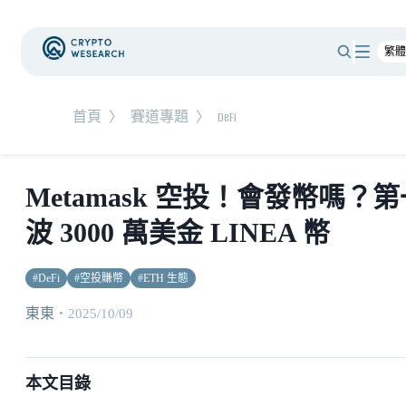
首頁
〉
賽道專題
〉
DeFi
Metamask 空投！會發幣嗎？第
波 3000 萬美金 LINEA 幣
#
DeFi
#
空投賺幣
#
ETH 生態
東東
・
2025/10/09
本文目錄