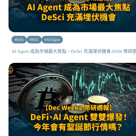
#
DeFi
#
SOL
#
AI Agent
AI Agent 成為市場最大焦點，DeSci 充滿埋伏機會-0104 幣研