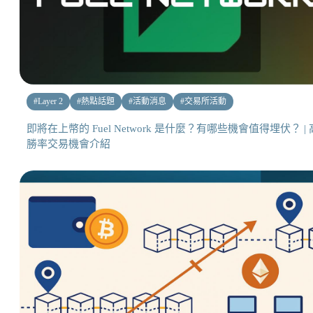
#
Layer 2
#
熱點話題
#
活動消息
#
交易所活動
即將在上幣的 Fuel Network 是什麼？有哪些機會值得埋伏？ | 
勝率交易機會介紹