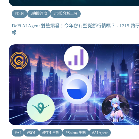
#
DeFi
#
總體經濟
#
市場分析工具
DeFi AI Agent 雙雙爆發！今年會有聖誕節行情嗎？ - 1215 幣
報
#
AI
#
SOL
#
ETH 生態
#
Solana 生態
#
AI Agent