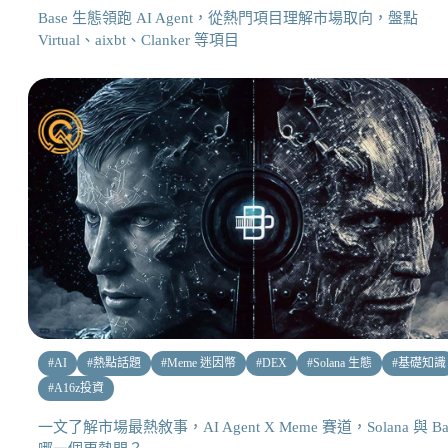
Base 生態領跑 AI Agent，從熱門項目理解市場取向，盤點
Virtual、aixbt、Clanker 等項目
#
AI
#
熱點話題
#
Meme 迷因幣
#
DEX
#
Solana 生態
#
基礎知識
#
A16z投資
一文了解市場最熱敘事，AI Agent X Meme 賽道，Solana 與 Ba