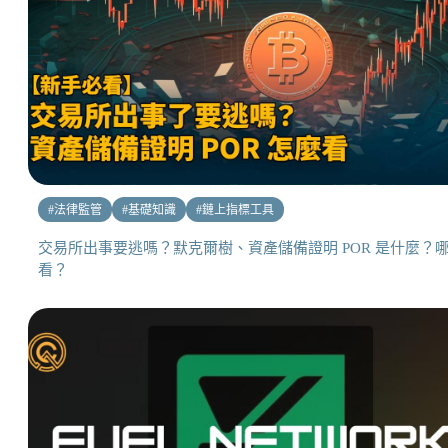
#
法律監管
#
基礎知識
#
鏈上指標工具
交易所出事要逃嗎？默克爾樹、資產儲備證明 POR 是什麼？
看？