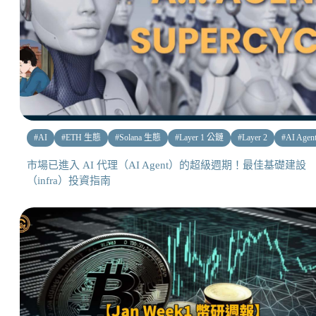
#
AI
#
ETH 生態
#
Solana 生態
#
Layer 1 公鏈
#
Layer 2
#
AI Agen
市場已進入 AI 代理（AI Agent）的超級週期！最佳基礎建設
（infra）投資指南