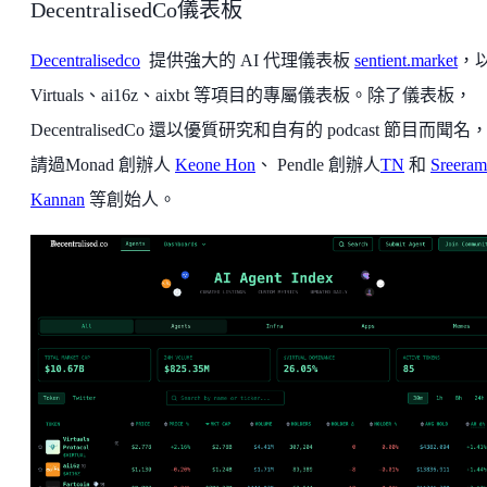
DecentralisedCo儀表板
Decentralisedco
提供強大的 AI 代理儀表板
sentient.market
，
Virtuals、ai16z、aixbt 等項目的專屬儀表板。除了儀表板，
DecentralisedCo 還以優質研究和自有的 podcast 節目而聞名
請過Monad 創辦人
Keone Hon
、 Pendle 創辦人
TN
和
Sreeram
Kannan
等創始人。