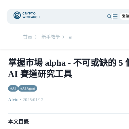
首頁
〉
新手教學
〉
AI
掌握市場 alpha - 不可或缺的 5 
AI 賽道研究工具
#
AI
#
AI Agent
Alvin
・
2025/01/12
本文目錄