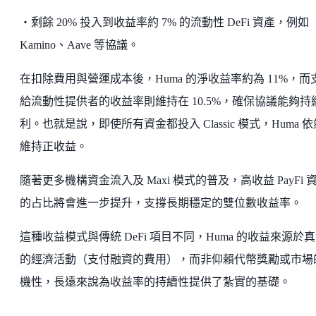
・剩餘 20% 投入到收益率約 7% 的流動性 DeFi 資產，例如
Kamino、Aave 等協議。
在扣除費用與營運成本後，Huma 的淨收益率約為 11%，而
給流動性提供者的收益率則維持在 10.5%，確保協議能夠持
利。也就是說，即使所有資金都投入 Classic 模式，Huma 
維持正收益。
隨著更多機構資金流入及 Maxi 模式的普及，高收益 PayFi 
的占比將會進一步提升，支撐長期穩定的雙位數收益率。
這種收益模式與傳統 DeFi 項目不同，Huma 的收益來源於
的經濟活動（支付融資的費用），而非仰賴代幣獎勵或市場
機性，長遠來說為收益率的持續性提供了紮實的基礎。