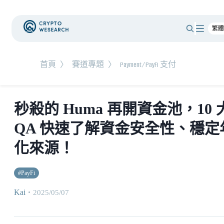
首頁
〉
賽道專題
〉
Payment/PayFi 支付
秒殺的 Huma 再開資金池，10 
QA 快速了解資金安全性、穩定
化來源！
#
PayFi
Kai
・
2025/05/07