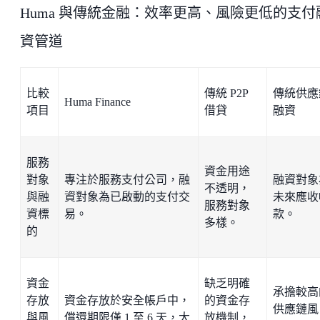
Huma 與傳統金融：效率更高、風險更低的支付
資管道
比較
傳統 P2P
傳統供應
Huma Finance
項目
借貸
融資
服務
資金用途
對象
專注於服務支付公司，融
融資對象
不透明，
與融
資對象為已啟動的支付交
未來應收
服務對象
資標
易。
款。
多樣。
的
資金
缺乏明確
承擔較高
存放
資金存放於安全帳戶中，
的資金存
供應鏈風
與風
償還期限僅 1 至 6 天，大
放機制，