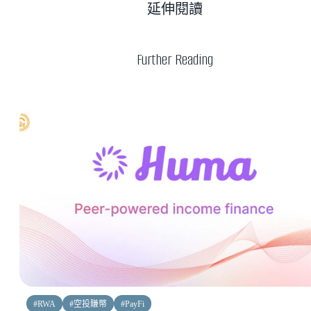
延伸閱讀
Further Reading
#
RWA
#
空投賺幣
#
PayFi