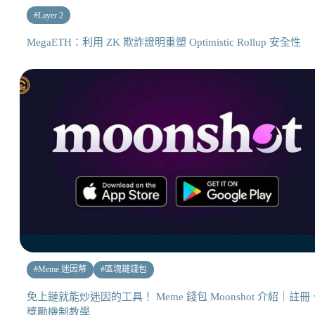
#
Layer 2
MegaETH：利用 ZK 欺詐證明重塑 Optimistic Rollup 安全性
#
Meme 迷因幣
#
區塊鏈錢包
免上鏈就能炒迷因的工具！ Meme 錢包 Moonshot 介紹｜註冊
獎勵機制教學