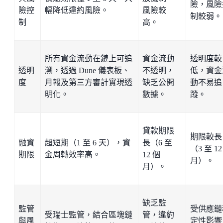
險，風險
險控
幅降低違約風險。
風險較
制較弱。
制
高。
所有資金流動在鏈上可追
資金流動
透明度較
透明
溯，透過 Dune 儀表板、
不透明，
低，資金
度
月報及第三方審計實現透
缺乏公開
動不易追
明化。
數據。
蹤。
貸款期限
期限較長
融資
超短期（1 至 6 天），資
長（6 至
（3 至 12
期限
金周轉效率高。
12 個
月）。
月）。
缺乏監
監管
受供應鏈
受瑞士監管，結合區塊鏈
管，違約
與風
定性影響