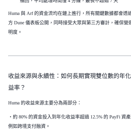
贖回，平均處理時間僅 4 分鐘，最長不超過 7 天
Huma 與 Arf 的資金流均在鏈上進行，所有關鍵數據都會透
方 Dune 儀表板公開，同時接受大眾與第三方審計，確保營
明度。
收益來源與永續性：如何長期實現雙位數的年化
益率？
Huma 的收益來源主要分為兩部分：
・約 80% 的資金投入到年化收益率超過 12.5% 的 PayFi 資
例如跨境支付融資。