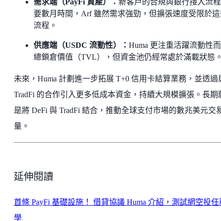
需求端（PayFi 資產）：
新客戶的合規與銀行接入流程
要數月時間，Arf 雖然需求強勁，但擴張速度受限於這
流程。
供應端（USDC 流動性）：
Huma 更注重活躍流動性
總鎖倉價值（TVL），但資金池仍經常處於滿載狀態
未來，Huma 計劃進一步拓展 T+0 信用卡結算業務，並透過
TradFi 的合作引入更多低成本資金，持續大規模擴張。長期
是將 DeFi 與 TradFi 結合，推動全球支付市場的數兆美元交
量。
延伸閱讀
首條 PayFi 基礎設施！ 借貸協議 Huma 介紹，測試網空投
學