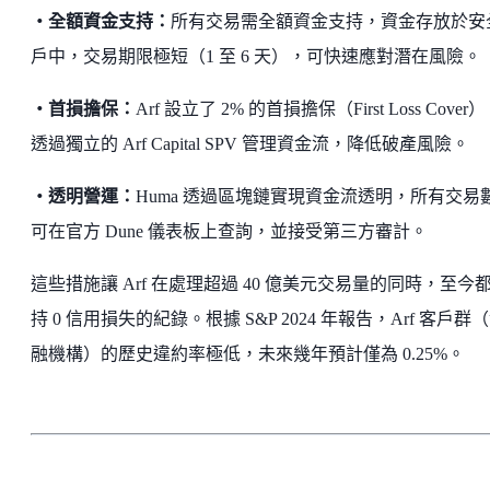
・全額資金支持：
所有交易需全額資金支持，資金存放於安
戶中，交易期限極短（1 至 6 天），可快速應對潛在風險。
・首損擔保：
Arf 設立了 2% 的首損擔保（First Loss Cover
透過獨立的 Arf Capital SPV 管理資金流，降低破產風險。
・透明營運：
Huma 透過區塊鏈實現資金流透明，所有交易
可在官方 Dune 儀表板上查詢，並接受第三方審計。
這些措施讓 Arf 在處理超過 40 億美元交易量的同時，至今
持 0 信用損失的紀錄。根據 S&P 2024 年報告，Arf 客戶群
融機構）的歷史違約率極低，未來幾年預計僅為 0.25%。