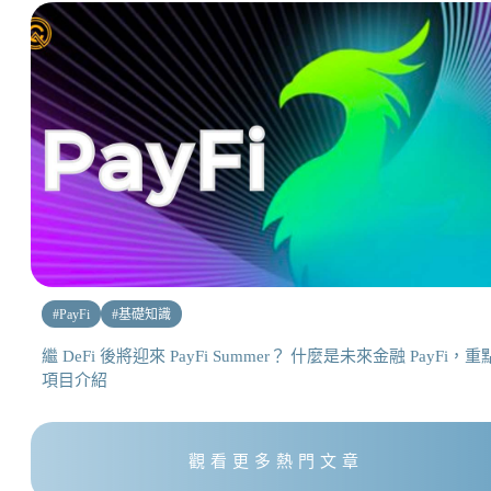
#
PayFi
#
基礎知識
繼 DeFi 後將迎來 PayFi Summer？ 什麼是未來金融 PayFi，重
項目介紹
觀看更多熱門文章