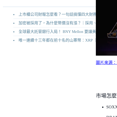
上市櫃公司財報怎麼看？一句話搞懂四大財務報表
加密被採用了，為什麼幣價沒有漲？｜採用、收入與代幣價值捕獲
全球最大託管銀行入局！ BNY Mellon 要讓美債交易 24/7 不打烊
唯一連續十三年都在前十名的山寨幣：XRP ｜Ripple 2026 介紹
圖片來源：
市場怎麼
SOXX