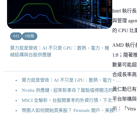
Intel 
與管理 ag
的 CPU 
#
AI
#
台股
AMD 執行
算力就是營收｜AI 不只是 GPU：散熱、電力、機
械結構與台股供應鏈
1:8；隨著
數量可能超過
合成長率高
算力就是營收｜AI 不只是 GPU：散熱、電力、機械結構與台股供應鏈
黃仁勳已有具
Nvidia 供應鏈 / 迎來新革命？盤點值得關注的二十家供應鏈企業
平台架構與 
MSCI 全解析，台股開書考的外資行情，下次調整你準備好了嗎？
示：「Ver
幣圈人如何開始買美股？ Firstrade 開戶、美股交易機制完整教學