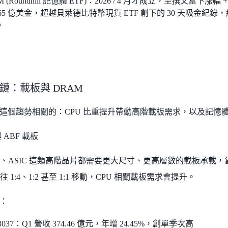
M (Roundhill 記憶體 ETF)：2026 / 4 月才成立，至撰文當下漲
65 億美金，超越貝萊德比特幣現貨 ETF 創下的 30 天吸金紀錄
。
鏈：載板與 DRAM
這個趨勢相關的：CPU 比重提升帶動高階載板需求，以及記憶
 ABF 載板
U、ASIC 這類高階晶片都需要更大尺寸、更高層數的載板承載，當 AI 
往 1:4、1:2 甚至 1:1 移動，CPU 相關載板需求會提升。
：
3037：Q1 營收 374.46 億元，年增 24.45%，創單季次高