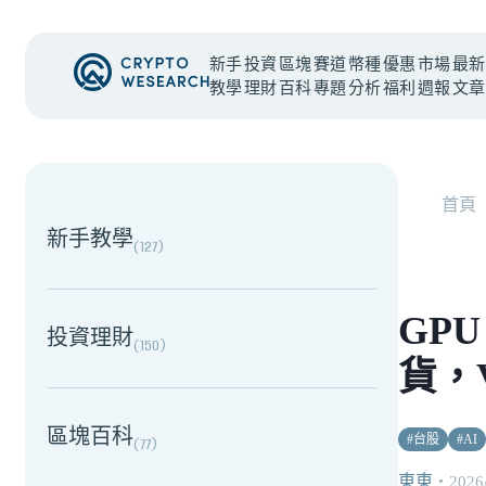
新手
投資
區塊
賽道
幣種
優惠
市場
最新
教學
理財
百科
專題
分析
福利
週報
文章
NEW EVENT
最新活動
首頁
新手教學
(
127
)
GP
投資理財
(
150
)
貨，V
區塊百科
#
台股
#
AI
(
77
)
東東
・
2026