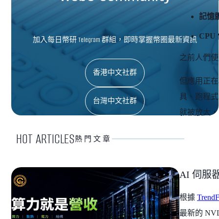
記憶
CPU
加入每日幣研 Telegram 群組，即時掌握幣圈最新資訊
之前人們使
香港中文社群
但應用正在
具、跑程式
台灣中文社群
就被放大，
HOT ARTICLES
熱門文章
AI 伺服器
根據
TrendF
最新的 NV