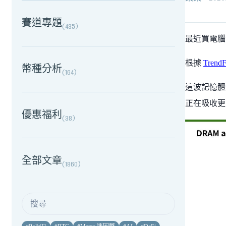
賽道專題
(
435
)
最近買電腦
根據
TrendF
幣種分析
(
164
)
這波記憶體
正在吸收更
優惠福利
(
38
)
全部文章
(
1860
)