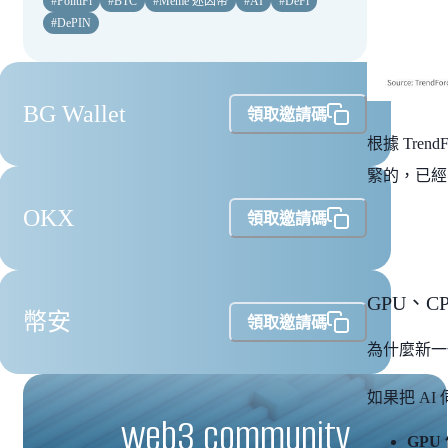
#
PolitiFi
#
BTC
#
Meme 迷因幣
#
AI
#
DeFi
#
DePIN
BG Wallet
領取邀請碼
根據 Tren
緊的，已
OKX
領取邀請碼
GPU、C
幣安
領取邀請碼
為什麼新一代
如果把 A
web3 community
GPU