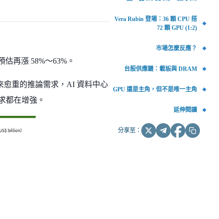
Vera Rubin 登場：36 顆 CPU 搭
72 顆 GPU (1:2)
市場怎麼反應？
 預估再漲 58%～63%。
台股供應鏈：載板與 DRAM
來愈重的推論需求，AI 資料中心
GPU 還是主角，但不是唯一主角
需求都在增強。
延伸閱讀
分享至：