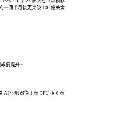
幅 +118%，上市 27 個交易日規模就
，約一個半月後更突破 100 億美金
體報價提升。
伺服器從 1 顆 CPU 搭 8 顆