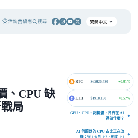
活動
優惠
搜尋
BTC
$
65026.420
+0.91
%
、CPU 缺
ETH
$
1918.150
+0.57
%
器新戰局
GPU、CPU、記憶體，各自在 AI
裡做什麼？
AI 伺服器的 CPU 占比正在改
變：從 1:8 到 1:2，朝向 1:1