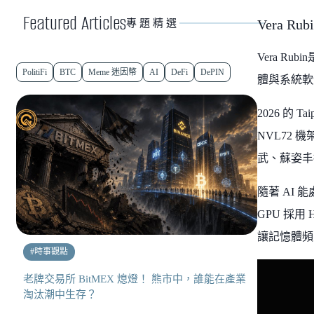
Featured Articles
Vera Ru
專題精選
Vera Ru
PolitiFi
BTC
Meme 迷因幣
AI
DeFi
DePIN
體與系統軟體
2026 的 
NVL72 機架
武、蘇姿丰
隨著 AI
GPU 採
讓記憶體頻寬
#
時事觀點
老牌交易所 BitMEX 熄燈！ 熊市中，誰能在產業
淘汰潮中生存？