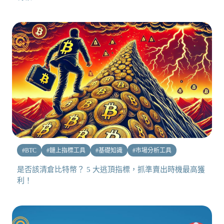
#
BTC
#
鏈上指標工具
#
基礎知識
#
市場分析工具
是否該清倉比特幣？ 5 大逃頂指標，抓準賣出時機最高獲
利！