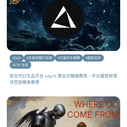
#
DeFi
#
交易所開戶註冊
#
交易所手續費
#
期貨合約
#
ETH 生態
新生代衍生品平台 edgeX 推出手機端應用，平台優勢與埋
伏空投機會教學