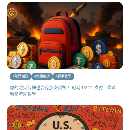
#
熱點話題
#
總體經濟
#
新手教學
你的防災包裡也要有加密貨幣！ 戰時 USDT 支付、資產
轉移海外教學