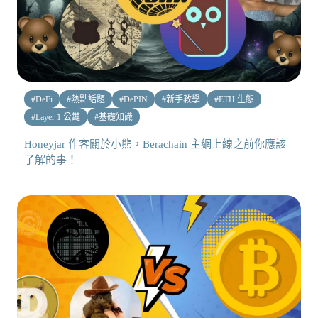
#
DeFi
#
熱點話題
#
DePIN
#
新手教學
#
ETH 生態
#
Layer 1 公鏈
#
基礎知識
Honeyjar 作客關於小熊，Berachain 主網上線之前你應該
了解的事！