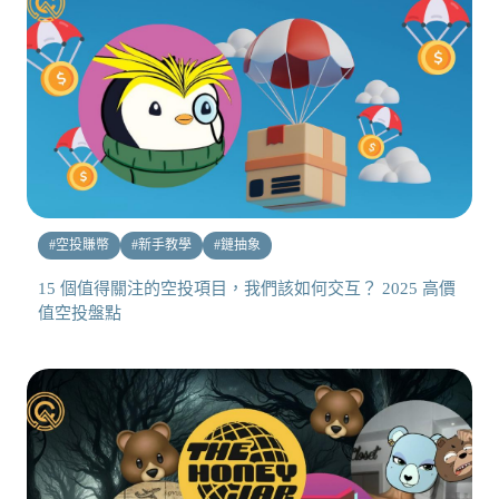
#
空投賺幣
#
新手教學
#
鏈抽象
15 個值得關注的空投項目，我們該如何交互？ 2025 高價
值空投盤點