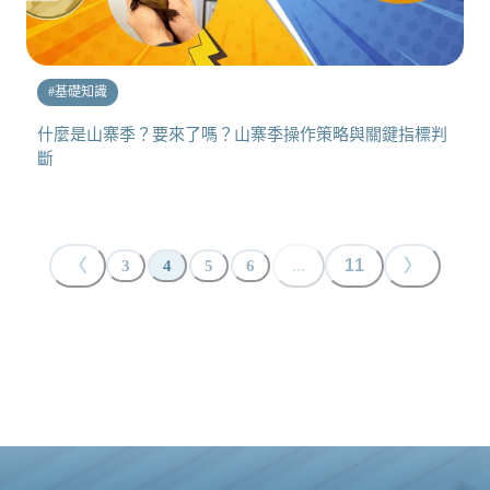
#
基礎知識
什麼是山寨季？要來了嗎？山寨季操作策略與關鍵指標判
斷
〈
...
11
〉
3
4
5
6