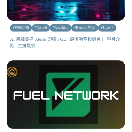
#
熱點話題
#
Gamefi
#
Restaking
#
Binance 幣安
#
Layer 2
AI 遊戲賽道 Xterio 即將 TGE ! 最後嚕空投機會 ! | 項目介
紹 | 空投機會