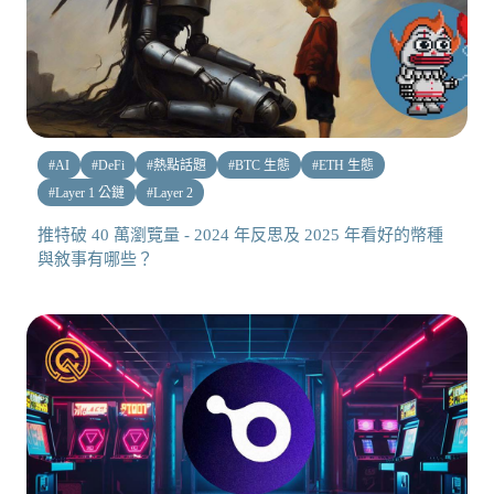
#
AI
#
DeFi
#
熱點話題
#
BTC 生態
#
ETH 生態
#
Layer 1 公鏈
#
Layer 2
推特破 40 萬瀏覽量 - 2024 年反思及 2025 年看好的幣種
與敘事有哪些？