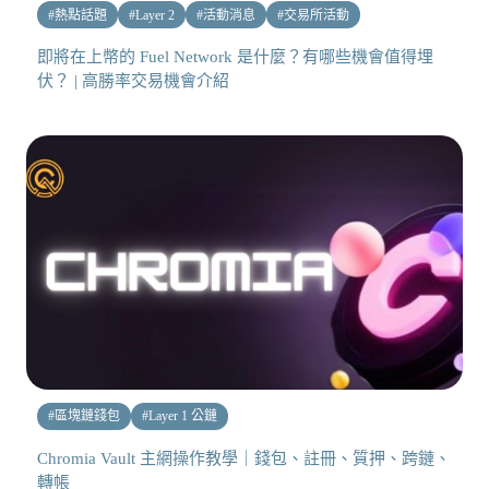
#
熱點話題
#
Layer 2
#
活動消息
#
交易所活動
即將在上幣的 Fuel Network 是什麼？有哪些機會值得埋
伏？ | 高勝率交易機會介紹
#
區塊鏈錢包
#
Layer 1 公鏈
Chromia Vault 主網操作教學｜錢包、註冊、質押、跨鏈、
轉帳