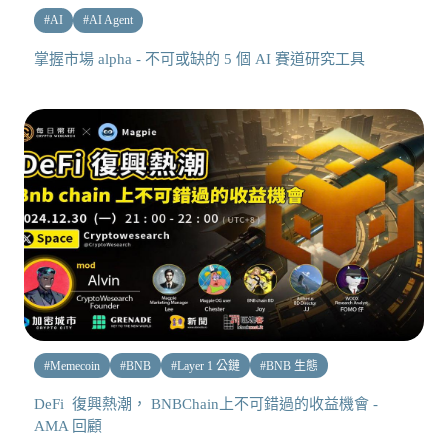
#
AI
#
AI Agent
掌握市場 alpha - 不可或缺的 5 個 AI 賽道研究工具
#
Memecoin
#
BNB
#
Layer 1 公鏈
#
BNB 生態
DeFi 復興熱潮， BNBChain上不可錯過的收益機會 -
AMA 回顧