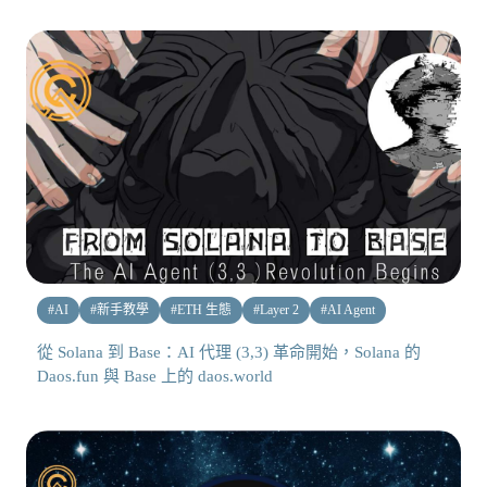
#
AI
#
新手教學
#
ETH 生態
#
Layer 2
#
AI Agent
從 Solana 到 Base：AI 代理 (3,3) 革命開始，Solana 的
Daos.fun 與 Base 上的 daos.world