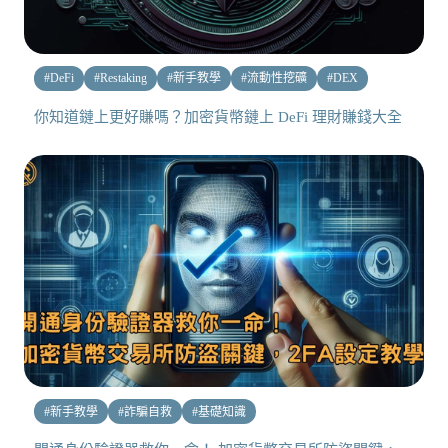
#
DeFi
#
Restaking
#
新手教學
#
流動性挖礦
#
DEX
你知道鏈上更好賺嗎？加密貨幣鏈上 DeFi 理財賺錢大全
#
新手教學
#
詐騙自救
#
基礎知識