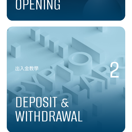
OPENING
2
出入金教學
DEPOSIT &
WITHDRAWAL