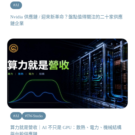
#
AI
Nvidia 供應鏈 / 迎來新革命？盤點值得關注的二十家供應
鏈企業
#
AI
#
TW-Stocks
算力就是營收｜AI 不只是 GPU：散熱、電力、機械結構
與台股供應鏈