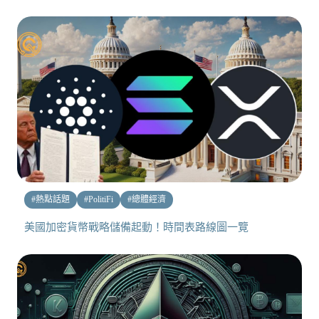
#
熱點話題
#
PolitiFi
#
總體經濟
美國加密貨幣戰略儲備起動！時間表路線圖一覽