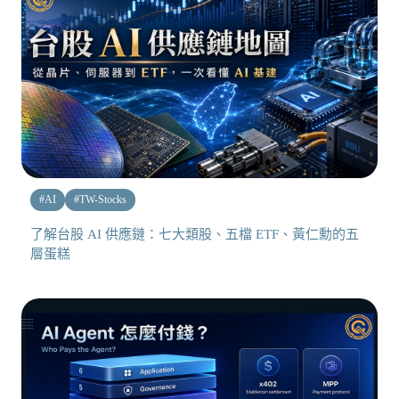
#
AI
#
TW-Stocks
了解台股 AI 供應鏈：七大類股、五檔 ETF、黃仁勳的五
層蛋糕