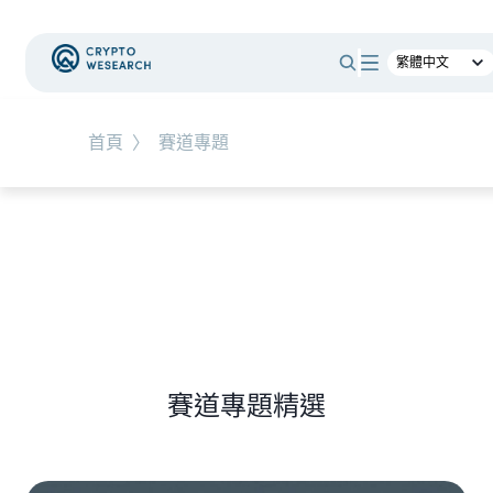
#
新手教學
#
基礎知識
#
TW-Stocks
首頁
〉
賽道專題
NEW EVENT
最新活動
NEW ARTICLES
上市櫃公司財報怎麼看？一句話搞懂四大財務報
表
賽道專題精選