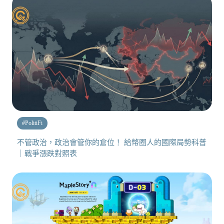
#
PolitiFi
不管政治，政治會管你的倉位！ 給幣圈人的國際局勢科普
｜戰爭漲跌對照表