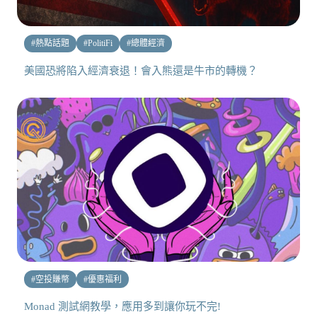
#
熱點話題
#
PolitiFi
#
總體經濟
美國恐將陷入經濟衰退！會入熊還是牛市的轉機？
#
空投賺幣
#
優惠福利
Monad 測試網教學，應用多到讓你玩不完!