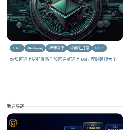
#
DeFi
#
Restaking
#
新手教學
#
流動性挖礦
#
DEX
你知道鏈上更好賺嗎？加密貨幣鏈上 DeFi 理財賺錢大全
賽道專題