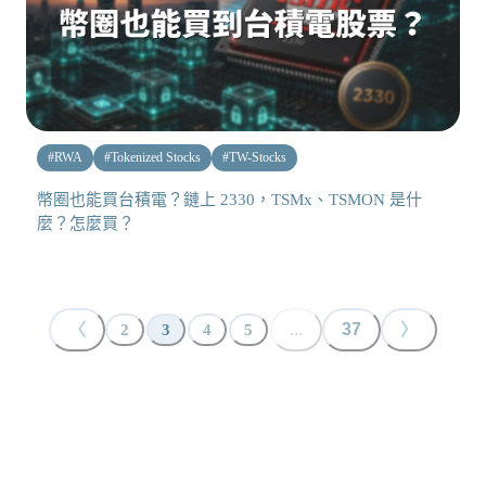
#
RWA
#
Tokenized Stocks
#
TW-Stocks
幣圈也能買台積電？鏈上 2330，TSMx、TSMON 是什
麼？怎麼買？
〈
...
37
〉
2
3
4
5