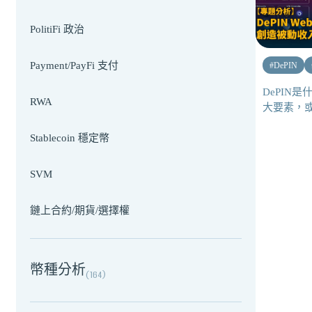
PolitiFi 政治
Payment/PayFi 支付
#
DePIN
DePIN是
RWA
大要素，
Stablecoin 穩定幣
SVM
鏈上合約/期貨/選擇權
幣種分析
(
164
)