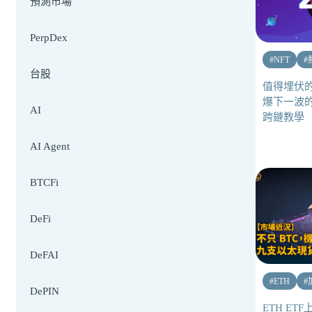
預測市場
PerpDex
#
NFT
#
台股
值得埋伏的 Z
爆下一波
AI
跨鏈教學
AI Agent
BTCFi
DeFi
DeFAI
#
ETH
#
DePIN
ETH ET