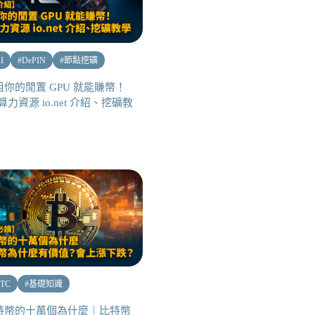
I
#
DePIN
#
節點挖礦
租你的閒置 GPU 就能賺幣！
 算力資源 io.net 介紹、挖礦教
TC
#
基礎知識
特幣的十萬個為什麼｜比特幣