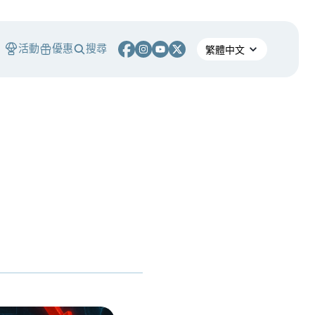
活動
優惠
搜尋
S
熄燈！ 熊市中，誰能在產業淘汰潮中生存？