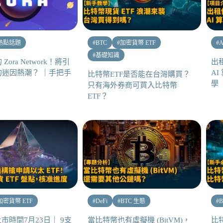
熱點話題
#
BTC
#
加密貨幣 ETF
#
A
#
基礎知識
ora Network！將引
出
的迷因熱潮？ ｜手把手
AI
比特幣ETF是否能在台灣購買？
學
只有海外券商可買入比特幣
ETF？
加密貨幣 ETF
#
DeFi
#
BTC 生態
#
B
F上市時間7月23日｜ 9支
當比特幣也有虛擬機 (BitVM)，
比