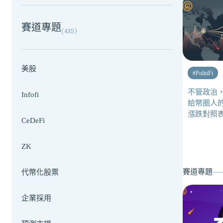
賽道專題
(
435
)
美股
#
PolitiFi
不管政治
Infofi
給幣圈人
漲跌對照
CeDeFi
ZK
賽道專題
代幣化股票
企業採用