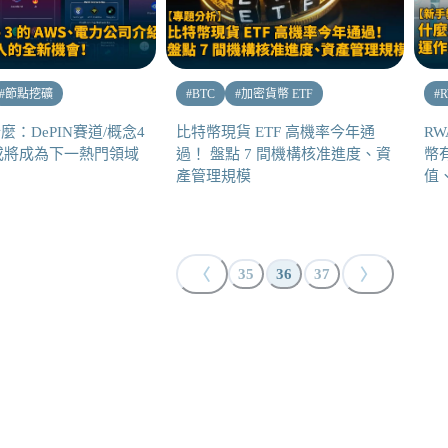
#
節點挖礦
#
BTC
#
加密貨幣 ETF
#
什麼：DePIN賽道/概念4
比特幣現貨 ETF 高機率今年通
R
或將成為下一熱門領域
過！ 盤點 7 間機構核准進度、資
幣
產管理規模
值
〈
〉
35
36
37