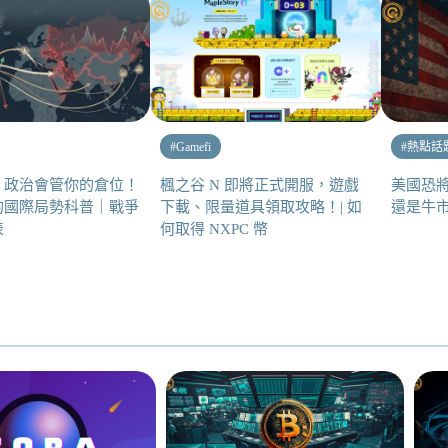
#
Gamefi
#
熱點話
，政治會管你的倉位！
楓之谷 N 即將正式開服，遊戲
美國恐
的國際局勢科普｜戰爭
下載、限量道具領取攻略！| 如
還是牛
表
何取得 NXPC 幣