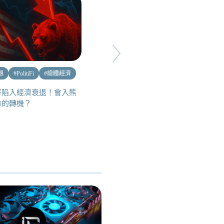
題
#
PolitiFi
#
總體經濟
#
空投賺幣
#
優惠福利
將陷入經濟衰退！會入熊
Monad 測試網教學，應用多到
市的轉機？
讓你玩不完!