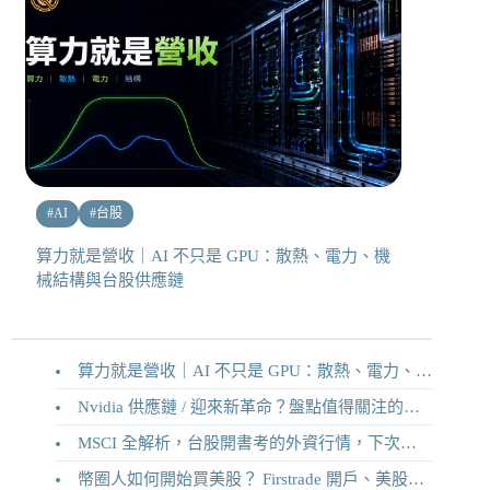
#
AI
#
台股
算力就是營收｜AI 不只是 GPU：散熱、電力、機
械結構與台股供應鏈
算力就是營收｜AI 不只是 GPU：散熱、電力、機械結構與台股供應鏈
Nvidia 供應鏈 / 迎來新革命？盤點值得關注的二十家供應鏈企業
MSCI 全解析，台股開書考的外資行情，下次調整你準備好了嗎？
幣圈人如何開始買美股？ Firstrade 開戶、美股交易機制完整教學