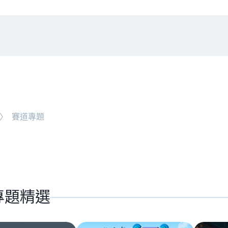
#
時事觀點
NEW ARTICLE
〉
賽道專題
老牌交易所 BitMEX 
專題精選