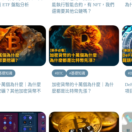
 ETF 盤點分析
能執行智能合約，有 NFT，我們
為
還需要其他公鏈嗎？
基礎知識
#
BTC
#
基礎知識
#
D
十萬個為什麼｜為什麼
加密貨幣的十萬個為什麼｜為什
D
挖礦？其他加密貨幣不
麼都是比特幣先漲？
項