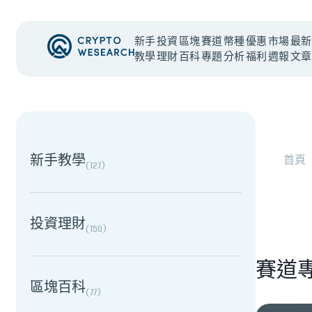
新手
投資
區塊
賽道
幣種
優惠
市場
最新
教學
理財
百科
專題
分析
福利
週報
文章
NEW EVENT
最新活動
NEW EVENT
最新活動
新手教學
首頁
(
127
)
投資理財
(
150
)
賽道
區塊百科
(
77
)