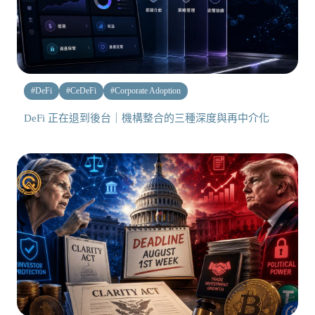
#
DeFi
#
CeDeFi
#
Corporate Adoption
DeFi 正在退到後台｜機構整合的三種深度與再中介化