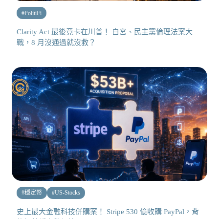
#
PolitiFi
Clarity Act 最後竟卡在川普！ 白宮、民主黨倫理法案大
戰，8 月沒通過就沒救？
#
穩定幣
#
US-Stocks
史上最大金融科技併購案！ Stripe 530 億收購 PayPal，背