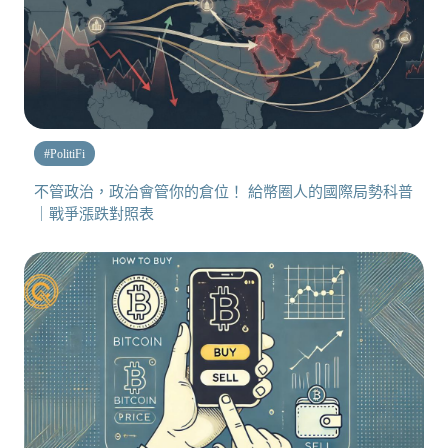
#
PolitiFi
不管政治，政治會管你的倉位！ 給幣圈人的國際局勢科普
｜戰爭漲跌對照表