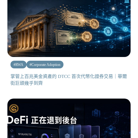
#
RWA
#
Corporate Adoption
掌管上百兆美金資產的 DTCC 首次代幣化證券交易｜華爾
街巨頭幾乎到齊