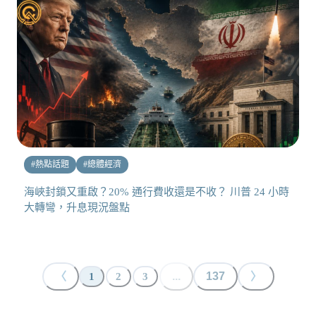
#
熱點話題
#
總體經濟
海峽封鎖又重啟？20% 通行費收還是不收？ 川普 24 小時
大轉彎，升息現況盤點
〈
...
137
〉
1
2
3