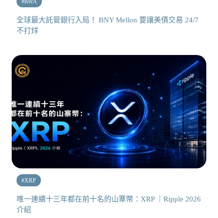
#
RWA
全球最大託管銀行入局！ BNY Mellon 要讓美債交易 24/7
不打烊
#
XRP
唯一連續十三年都在前十名的山寨幣：XRP ｜Ripple 2026
介紹