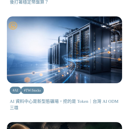
後打著穩定幣盤算？
#
AI
#
TW-Stocks
AI 資料中心是新型態礦場，挖的是 Token｜台灣 AI ODM
三雄